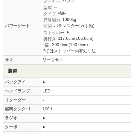
パブコ
メーカー
--
型式
格納
タイプ
1000kg
昇降能力
パワーゲート
バランスターン(手動)
開閉
●
ストッパー
117.0cm(105.0cm)
奥行き
200.0cm(190.0cm)
幅
※()はストッパー内有効寸法
サス
リーフサス
装備
バックアイ
●
ヘッドランプ
LED
リターダー
-
燃料タンク+Ｌ
100 L
ラジオ
●
ターボ
●