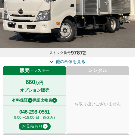
97872
ストック番号
他の画像を見る
販売
レンタル
トラスキー
660
万円
オプション販売
有料保証
保証比較表
お取り扱いございません
046-298-0551
9:00〜18:00(日・祝休み)
お見積もり