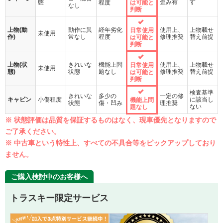
態
歪み有
す
程度
は可能と
なし
判断
上物(動
動作に異
経年劣化
使用上、
上物載せ
日常使用
未使用
作)
常なし
程度
修理推奨
替え前提
は可能と
判断
上物(状
きれいな
機能上問
使用上、
上物載せ
日常使用
未使用
態)
状態
題なし
修理推奨
替え前提
は可能と
判断
検査基準
きれいな
多少の
一定の修
キャビン
小傷程度
に該当し
機能上問
状態
傷・凹み
理推奨
ない
題なし
※ 状態評価は品質を保証するものはなく、現車優先となりますので
ご了承ください。
※ 中古車という特性上、すべての不具合等をピックアップしており
ません。
ご購入検討中のお客様へ
トラスキー限定サービス