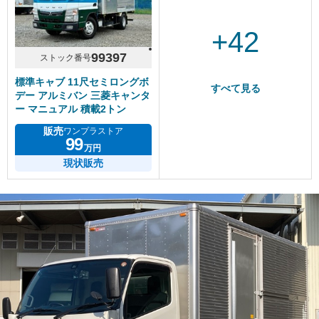
+42
99397
ストック番号
標準キャブ 11尺セミロングボ
すべて見る
デー アルミバン 三菱キャンタ
ー マニュアル 積載2トン
販売
ワンプラストア
99
万円
現状販売