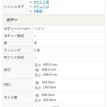
#サイド扉
ハッシュタグ
#デュトロ
#車検
ボデー
ボディーメーカー
パブコ
ボディー型式
--
床
木
ラッシング
2 段
内フック左右
--
450.0 cm
長さ
208.0 cm
内寸
幅
208.0 cm
高さ
103.0cm
幅
門口
193.0cm
高さ
208.0cm
幅
サイド扉
200.0cm
高さ