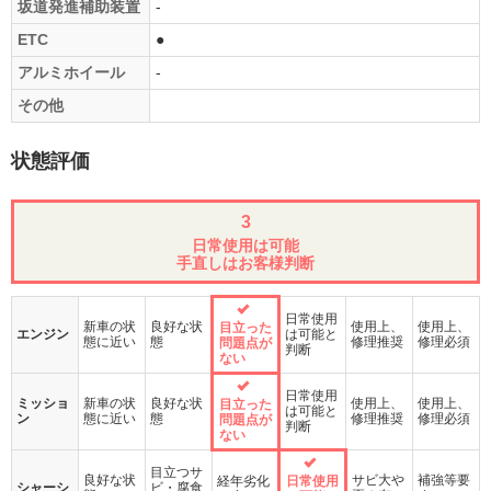
坂道発進補助装置
-
ETC
●
アルミホイール
-
その他
状態評価
3
日常使用は可能
手直しはお客様判断
日常使用
新車の状
良好な状
使用上、
使用上、
目立った
エンジン
は可能と
態に近い
態
修理推奨
修理必須
問題点が
判断
ない
日常使用
ミッショ
新車の状
良好な状
使用上、
使用上、
目立った
は可能と
ン
態に近い
態
修理推奨
修理必須
問題点が
判断
ない
目立つサ
良好な状
サビ大や
補強等要
経年劣化
日常使用
シャーシ
ビ・腐食