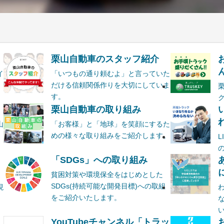
栗山自動車のスタッフ紹介
ん
イ
「いつもの通り頼むよ」と言っていた
だける信頼関係作りを大切にしていま
す。
栗山自動車の取り組み
山
「お客様」と「地球」を笑顔にするた
めの様々な取り組みをご紹介します。
ま
「SDGs」への取り組み
貧困対策や環境保全をはじめとした
SDGs(持続可能な開発目標)への取組
現
をご紹介いたします。
YouTubeチャンネル「トラッ