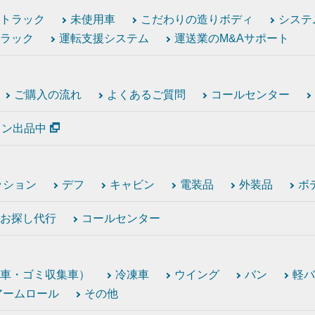
トラック
未使用車
こだわりの造りボディ
システ
ラック
運転支援システム
運送業のM&Aサポート
ご購入の流れ
よくあるご質問
コールセンター
ション出品中
ッション
デフ
キャビン
電装品
外装品
ボ
お探し代行
コールセンター
車・ゴミ収集車）
冷凍車
ウイング
バン
軽バ
アームロール
その他