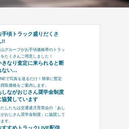
お手頃トラック盛りだくさ
!!
栗山グループがお手頃価格帯のトラッ
クをたくさんご用意しました！
いきなり査定に来られると断
れない…
LINEで写真を送るだけ！簡単に暫定
の買取価格をご案内します。
あしながおじさん奨学金制度
に協賛しています
わたしたちは交通遺児育英会の「あし
ながおじさん奨学金制度」に協賛して
います。
おすすめトラックLIVE配信