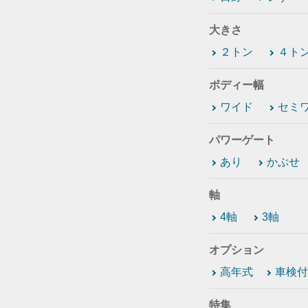
大きさ
２トン
４ト
ボディー幅
ワイド
セミ
パワーゲート
あり
かぶせ
軸
4軸
3軸
オプション
高年式
車検付
特集