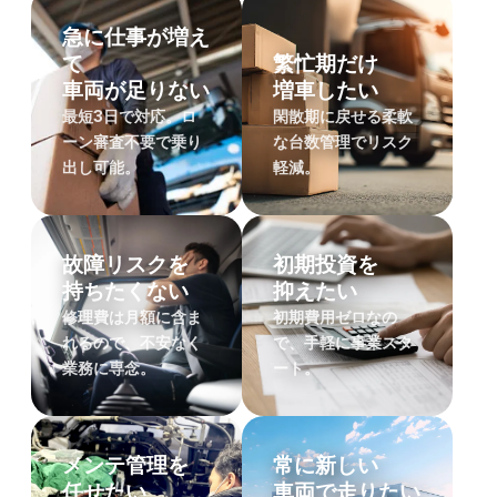
急に仕事が増え
て
繁忙期だけ
車両が足りない
増車したい
最短3日で対応。ロ
閑散期に戻せる柔軟
ーン審査不要で乗り
な台数管理でリスク
出し可能。
軽減。
故障リスクを
初期投資を
持ちたくない
抑えたい
修理費は月額に含ま
初期費用ゼロなの
れるので、不安なく
で、手軽に事業スタ
業務に専念。
ート。
メンテ管理を
常に新しい
任せたい
車両で走りたい