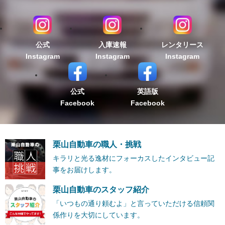
公式
入庫速報
レンタリース
Instagram
Instagram
Instagram
公式
英語版
Facebook
Facebook
栗山自動車の職人・挑戦
キラリと光る逸材にフォーカスしたインタビュー記
事をお届けします。
栗山自動車のスタッフ紹介
「いつもの通り頼むよ」と言っていただける信頼関
係作りを大切にしています。