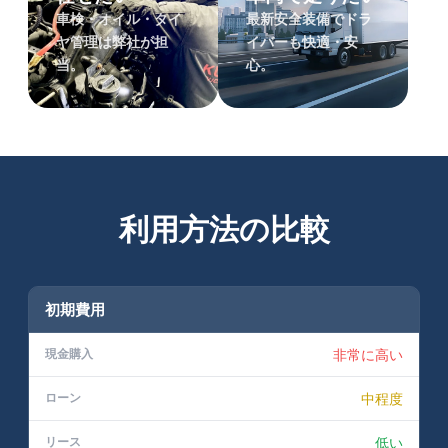
車検・オイル・タイ
最新安全装備でドラ
ヤ管理は弊社が担
イバーも快適・安
当。
心。
利用方法の比較
初期費用
非常に高い
中程度
低い