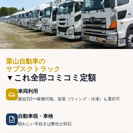
栗山自動車の
サブスクトラック
▼これ全部コミコミ定額
車両利用
最短3日〜稼働可能。架装（ウィング・冷凍）も選択可
自動車税・車検
煩わしい手続きは弊社が対応