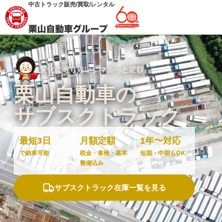
中古トラック販売/買取/レンタル
変化に寄り添い、マルっと定額。
栗山自動車の
サブスクトラック
最短3日
月額定額
1年〜対応
で納車可能
税金・車検・基本
短期・中期もOK
整備込み
サブスクトラック在庫一覧を見る