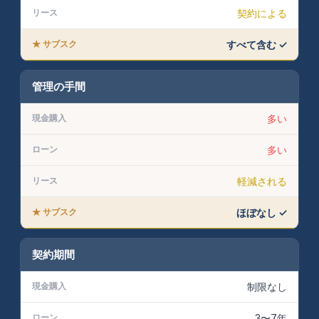
契約による
すべて含む ✓
管理の手間
多い
多い
軽減される
ほぼなし ✓
契約期間
制限なし
3〜7年