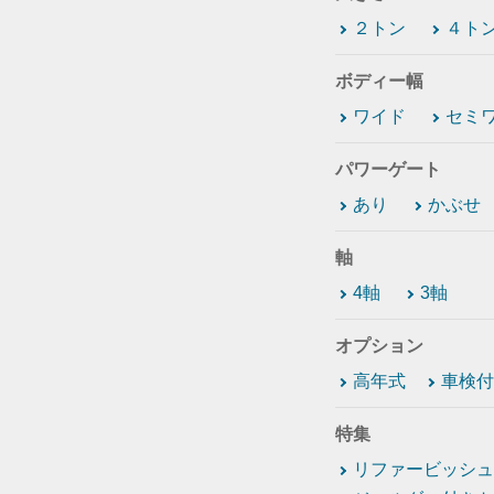
２トン
４ト
ボディー幅
ワイド
セミ
パワーゲート
あり
かぶせ
軸
4軸
3軸
オプション
高年式
車検付
特集
リファービッシュ