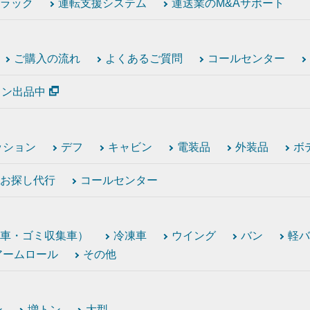
ラック
運転支援システム
運送業のM&Aサポート
ご購入の流れ
よくあるご質問
コールセンター
ション出品中
ッション
デフ
キャビン
電装品
外装品
ボ
お探し代行
コールセンター
車・ゴミ収集車）
冷凍車
ウイング
バン
軽バ
アームロール
その他
ン
増トン
大型