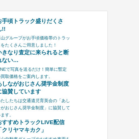
お手頃トラック盛りだくさ
!!
栗山グループがお手頃価格帯のトラッ
クをたくさんご用意しました！
いきなり査定に来られると断
れない…
LINEで写真を送るだけ！簡単に暫定
の買取価格をご案内します。
あしながおじさん奨学金制度
に協賛しています
わたしたちは交通遺児育英会の「あし
ながおじさん奨学金制度」に協賛して
います。
おすすめトラックLIVE配信
「クリヤマキカク」