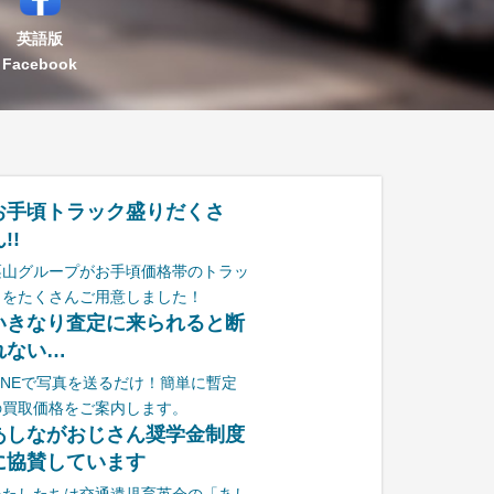
英語版
Facebook
お手頃トラック盛りだくさ
!!
栗山グループがお手頃価格帯のトラッ
クをたくさんご用意しました！
いきなり査定に来られると断
れない…
LINEで写真を送るだけ！簡単に暫定
の買取価格をご案内します。
あしながおじさん奨学金制度
に協賛しています