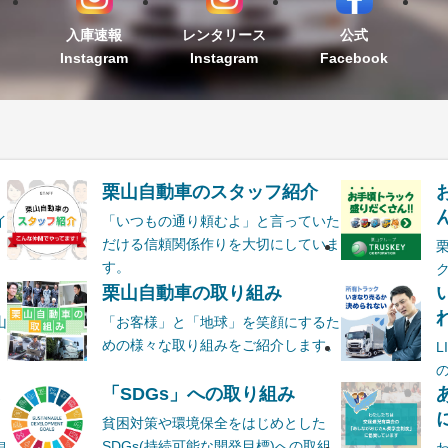
入庫速報
レンタリース
公式
Instagram
Instagram
Facebook
栗山自動車のスタッフ紹介
ん
イ
「いつもの通り頼むよ」と言っていた
だける信頼関係作りを大切にしていま
す。
栗山自動車の取り組み
山
「お客様」と「地球」を笑顔にするた
めの様々な取り組みをご紹介します。
ま
「SDGs」への取り組み
貧困対策や環境保全をはじめとした
SDGs(持続可能な開発目標)への取組