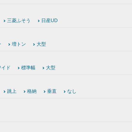
三菱ふそう
日産UD
ン
増トン
大型
ワイド
標準幅
大型
跳上
格納
垂直
なし