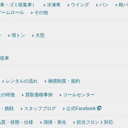
車・ゴミ収集車）
冷凍車
ウイング
バン
軽バ
アームロール
その他
ン
増トン
大型
収車
レンタルの流れ
補償制度・規約
社の特徴
買取価格事例
コールセンター
・挑戦
スタッフブログ
公式Facebook
品質・状態・仕様
清掃・美化
担当フロント対応