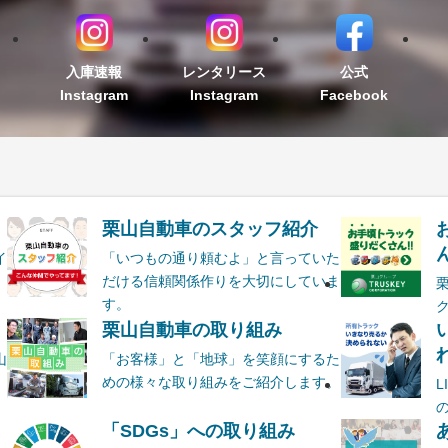
入庫速報
レンタリース
公式
Instagram
Instagram
Facebook
栗山自動車のスタッフ紹介
ん
イ
「いつもの通り頼むよ」と言っていた
だける信頼関係作りを大切にしていま
す。
栗山自動車の取り組み
山
「お客様」と「地球」を笑顔にするた
めの様々な取り組みをご紹介します。
ま
「SDGs」への取り組み