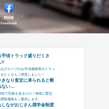
英語版
Facebook
お手頃トラック盛りだくさ
!!
栗山グループがお手頃価格帯のトラッ
クをたくさんご用意しました！
いきなり査定に来られると断
れない…
LINEで写真を送るだけ！簡単に暫定
の買取価格をご案内します。
あしながおじさん奨学金制度