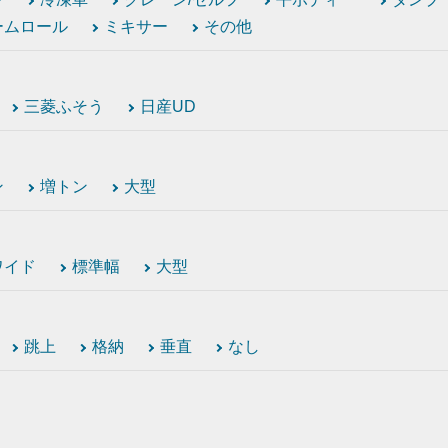
ームロール
ミキサー
その他
三菱ふそう
日産UD
ン
増トン
大型
ワイド
標準幅
大型
跳上
格納
垂直
なし