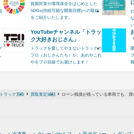
貧困対策や環境保全をはじめとした
SDGs(持続可能な開発目標)への取組
現
をご紹介いたします。
YouTubeチャンネル「トラッ
ク大好きおじさん」
グ
トラックを愛してやまないトラックの
し
プロ（おじさんたち）が、あれやこれ
やをプロ目線でお届けします！
トラック買取
買取査定減額
ローン残債が残っている車両でも、買
ン
冷凍車
クレーン/セルフ
平ボディー
ダンプ