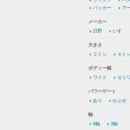
パッカー
ア
メーカー
日野
いすゞ
大きさ
２トン
４ト
ボディー幅
ワイド
セミ
パワーゲート
あり
かぶせ
軸
4軸
3軸