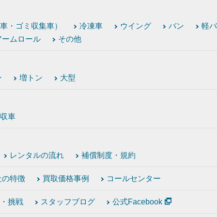
車・ゴミ収集車）
冷凍車
ウイング
バン
軽バ
アームロール
その他
ン
増トン
大型
収車
レンタルの流れ
補償制度・規約
社の特徴
買取価格事例
コールセンター
・挑戦
スタッフブログ
公式Facebook