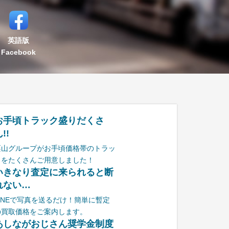
英語版
Facebook
お手頃トラック盛りだくさ
!!
栗山グループがお手頃価格帯のトラッ
クをたくさんご用意しました！
いきなり査定に来られると断
れない…
LINEで写真を送るだけ！簡単に暫定
の買取価格をご案内します。
あしながおじさん奨学金制度