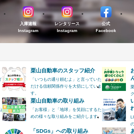
入庫速報
レンタリース
公式
Instagram
Instagram
Facebook
栗山自動車のスタッフ紹介
ん
イ
「いつもの通り頼むよ」と言っていた
だける信頼関係作りを大切にしていま
す。
栗山自動車の取り組み
山
「お客様」と「地球」を笑顔にするた
めの様々な取り組みをご紹介します。
ま
「SDGs」への取り組み