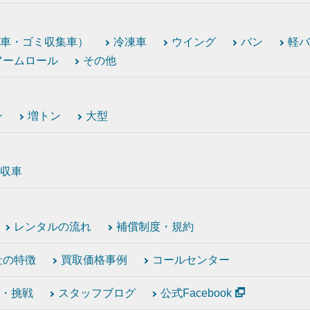
車・ゴミ収集車）
冷凍車
ウイング
バン
軽バ
アームロール
その他
ン
増トン
大型
収車
レンタルの流れ
補償制度・規約
社の特徴
買取価格事例
コールセンター
・挑戦
スタッフブログ
公式Facebook