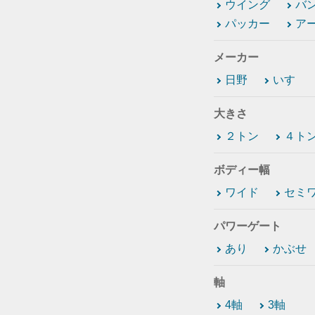
ウイング
バ
パッカー
ア
メーカー
日野
いすゞ
大きさ
２トン
４ト
ボディー幅
ワイド
セミ
パワーゲート
あり
かぶせ
軸
4軸
3軸