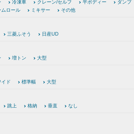
ン
冷凍車
クレーン/セルフ
平ボディー
ダンプ
ームロール
ミキサー
その他
三菱ふそう
日産UD
ン
増トン
大型
ワイド
標準幅
大型
跳上
格納
垂直
なし