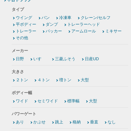
タイプ
ウイング
バン
冷凍車
クレーン/セルフ
平ボディー
ダンプ
トレーラーヘッド
トレーラー
パッカー
アームロール
ミキサー
その他
メーカー
日野
いすゞ
三菱ふそう
日産UD
大きさ
２トン
４トン
増トン
大型
ボディー幅
ワイド
セミワイド
標準幅
大型
パワーゲート
あり
かぶせ
跳上
格納
垂直
なし