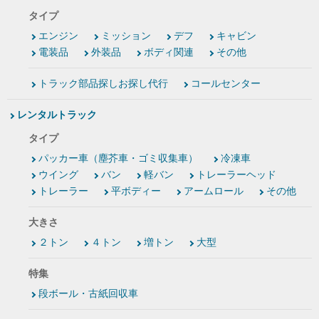
タイプ
エンジン
ミッション
デフ
キャビン
電装品
外装品
ボディ関連
その他
トラック部品探しお探し代行
コールセンター
レンタルトラック
タイプ
パッカー車（塵芥車・ゴミ収集車）
冷凍車
ウイング
バン
軽バン
トレーラーヘッド
トレーラー
平ボディー
アームロール
その他
大きさ
２トン
４トン
増トン
大型
特集
段ボール・古紙回収車