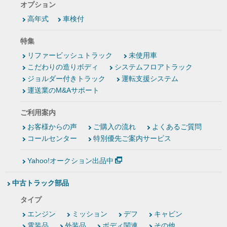
オプション
高年式
車検付
特集
リファービッシュトラック
未使用車
こだわりの造りボディ
システムフロアトラック
ジョルダー付きトラック
運転支援システム
運送業のM&Aサポート
ご利用案内
お客様からの声
ご購入の流れ
よくあるご質問
コールセンター
特別優先ご案内サービス
Yahoo!オークション出品中
中古トラック部品
タイプ
エンジン
ミッション
デフ
キャビン
電装品
外装品
ボディ関連
その他