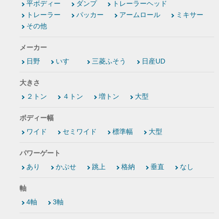
平ボディー
ダンプ
トレーラーヘッド
トレーラー
パッカー
アームロール
ミキサー
その他
メーカー
日野
いすゞ
三菱ふそう
日産UD
大きさ
２トン
４トン
増トン
大型
ボディー幅
ワイド
セミワイド
標準幅
大型
パワーゲート
あり
かぶせ
跳上
格納
垂直
なし
軸
4軸
3軸