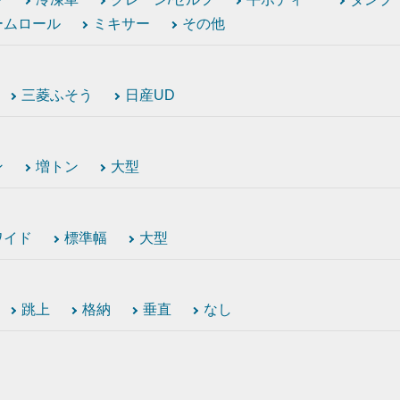
ームロール
ミキサー
その他
三菱ふそう
日産UD
ン
増トン
大型
ワイド
標準幅
大型
跳上
格納
垂直
なし