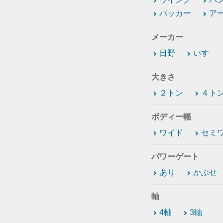
パッカー
ア
メーカー
日野
いすゞ
大きさ
２トン
４ト
ボディー幅
ワイド
セミ
パワーゲート
あり
かぶせ
軸
4軸
3軸