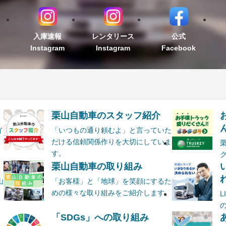
入庫速報
レンタリース
公式
Instagram
Instagram
Facebook
栗山自動車のスタッフ紹介
ん
イ
「いつもの通り頼むよ」と言っていた
だける信頼関係作りを大切にしていま
す。
栗山自動車の取り組み
山
「お客様」と「地球」を笑顔にするた
めの様々な取り組みをご紹介します。
ま
「SDGs」への取り組み