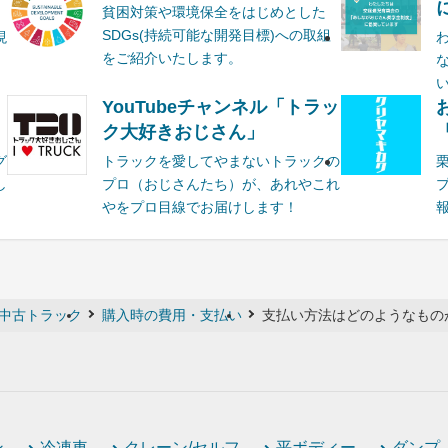
貧困対策や環境保全をはじめとした
SDGs(持続可能な開発目標)への取組
現
をご紹介いたします。
YouTubeチャンネル「トラッ
ク大好きおじさん」
グ
トラックを愛してやまないトラックの
し
プロ（おじさんたち）が、あれやこれ
やをプロ目線でお届けします！
中古トラック
購入時の費用・支払い
支払い方法はどのようなもの
ン
冷凍車
クレーン/セルフ
平ボディー
ダンプ