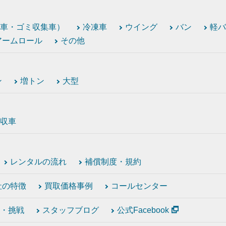
車・ゴミ収集車）
冷凍車
ウイング
バン
軽バ
アームロール
その他
ン
増トン
大型
収車
レンタルの流れ
補償制度・規約
社の特徴
買取価格事例
コールセンター
・挑戦
スタッフブログ
公式Facebook