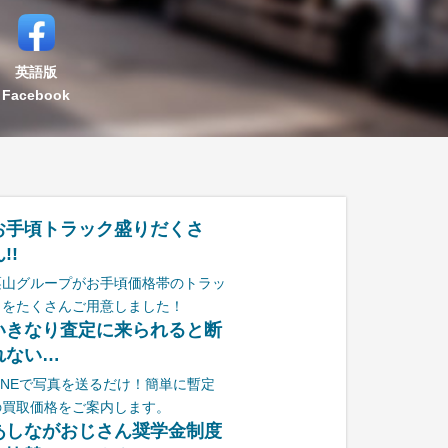
英語版
Facebook
お手頃トラック盛りだくさ
!!
栗山グループがお手頃価格帯のトラッ
クをたくさんご用意しました！
いきなり査定に来られると断
れない…
LINEで写真を送るだけ！簡単に暫定
の買取価格をご案内します。
あしながおじさん奨学金制度