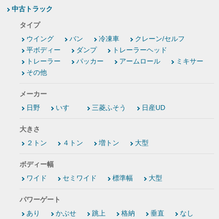
中古トラック
タイプ
ウイング
バン
冷凍車
クレーン/セルフ
平ボディー
ダンプ
トレーラーヘッド
トレーラー
パッカー
アームロール
ミキサー
その他
メーカー
日野
いすゞ
三菱ふそう
日産UD
大きさ
２トン
４トン
増トン
大型
ボディー幅
ワイド
セミワイド
標準幅
大型
パワーゲート
あり
かぶせ
跳上
格納
垂直
なし