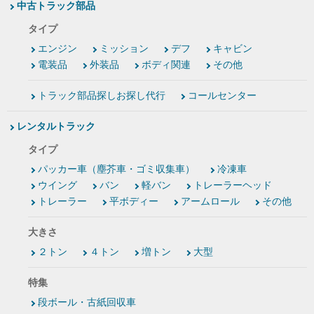
中古トラック部品
タイプ
エンジン
ミッション
デフ
キャビン
電装品
外装品
ボディ関連
その他
トラック部品探しお探し代行
コールセンター
レンタルトラック
タイプ
パッカー車（塵芥車・ゴミ収集車）
冷凍車
ウイング
バン
軽バン
トレーラーヘッド
トレーラー
平ボディー
アームロール
その他
大きさ
２トン
４トン
増トン
大型
特集
段ボール・古紙回収車