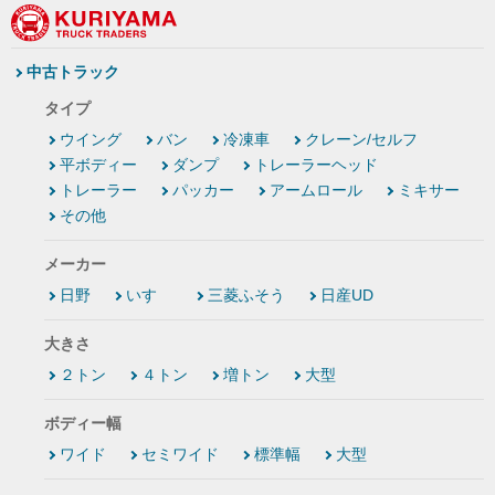
中古トラック
タイプ
ウイング
バン
冷凍車
クレーン/セルフ
平ボディー
ダンプ
トレーラーヘッド
トレーラー
パッカー
アームロール
ミキサー
その他
メーカー
日野
いすゞ
三菱ふそう
日産UD
大きさ
２トン
４トン
増トン
大型
ボディー幅
ワイド
セミワイド
標準幅
大型