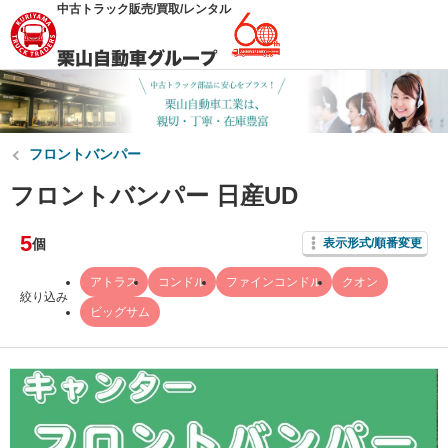
中古トラック販売/買取/レンタル
フロントバンパー
フロントバンパー 日産UD
5
個
表示形式/順番変更
アトラス
コンドル
ファインコンドル
クオン
絞り込み
ビッグサム