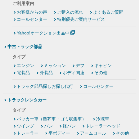
ご利用案内
お客様からの声
ご購入の流れ
よくあるご質問
コールセンター
特別優先ご案内サービス
Yahoo!オークション出品中
中古トラック部品
タイプ
エンジン
ミッション
デフ
キャビン
電装品
外装品
ボディ関連
その他
トラック部品探しお探し代行
コールセンター
トラックレンタカー
タイプ
パッカー車（塵芥車・ゴミ収集車）
冷凍車
ウイング
バン
軽バン
トレーラーヘッド
トレーラー
平ボディー
アームロール
その他