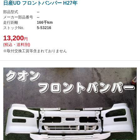
日産UD フロントバンパー H27年
部品型式
--
メーカー部品番号
--
走行距離
166千km
ストックNo.
5-53216
13,200
円
(税込・送料別)
※取付交換工賃等含まれておりません