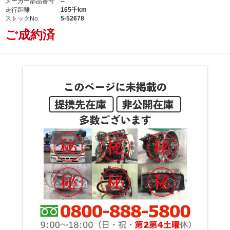
メーカー部品番号
--
走行距離
165千km
ストックNo.
5-52678
ご成約済