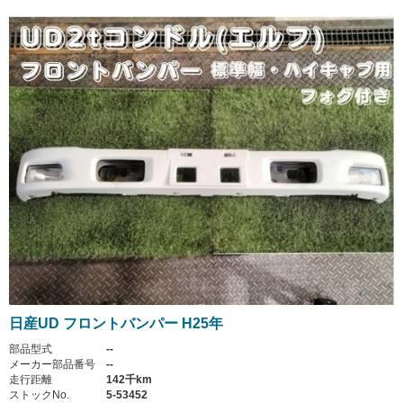
日産UD フロントバンパー H25年
部品型式
--
メーカー部品番号
--
走行距離
142千km
ストックNo.
5-53452