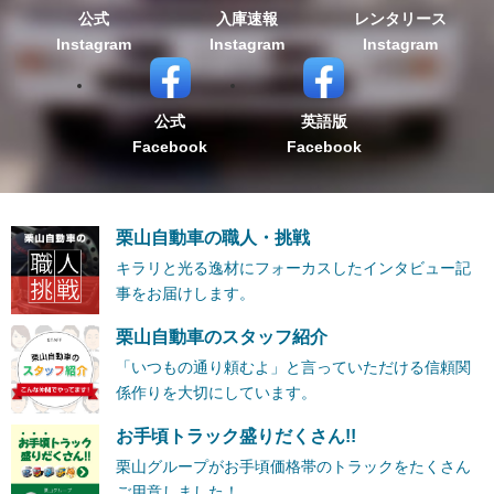
公式
入庫速報
レンタリース
Instagram
Instagram
Instagram
公式
英語版
Facebook
Facebook
栗山自動車の職人・挑戦
キラリと光る逸材にフォーカスしたインタビュー記
事をお届けします。
栗山自動車のスタッフ紹介
「いつもの通り頼むよ」と言っていただける信頼関
係作りを大切にしています。
お手頃トラック盛りだくさん!!
栗山グループがお手頃価格帯のトラックをたくさん
ご用意しました！