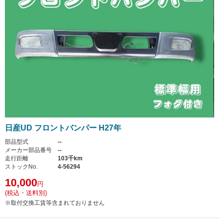
日産UD フロントバンパー H27年
部品型式
--
メーカー部品番号
--
走行距離
103千km
ストックNo.
4-56294
10,000
円
(税込・送料別)
※取付交換工賃等含まれておりません