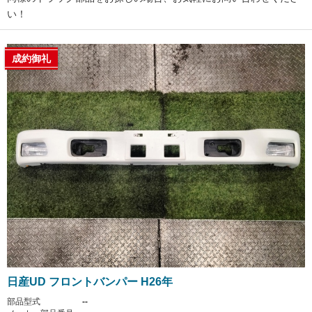
い！
成約御礼
日産UD フロントバンパー H26年
部品型式
--