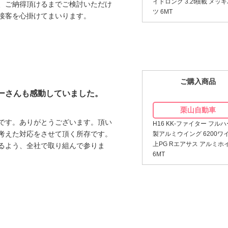
イドロング 3.2t積載 メッ
、ご納得頂けるまでご検討いただけ
ツ 6MT
接客を心掛けてまいります。
ご購入商品
ーさんも感動していました。
栗山自動車
です。ありがとうございます。頂い
H16 KK-ファイター フル
考えた対応をさせて頂く所存です。
製アルミウイング 6200ワ
上PG Rエアサス アルミホ
るよう、全社で取り組んで参りま
6MT