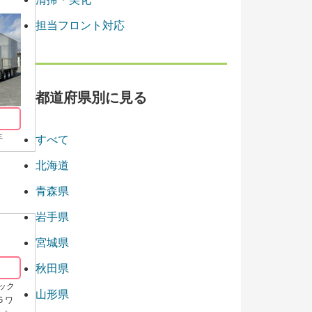
担当フロント対応
都道府県別に見る
年
すべて
北海道
青森県
岩手県
宮城県
秋田県
テック
山形県
 ワ