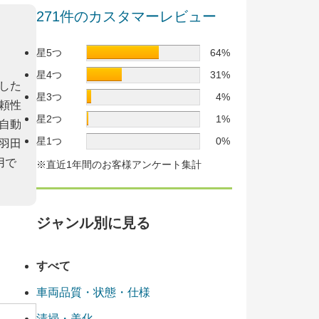
271件のカスタマーレビュー
星5つ
64%
星4つ
31%
した
星3つ
4%
頼性
星2つ
1%
自動
星1つ
0%
羽田
用で
※直近1年間のお客様アンケート集計
ジャンル別に見る
すべて
車両品質・状態・仕様
清掃・美化