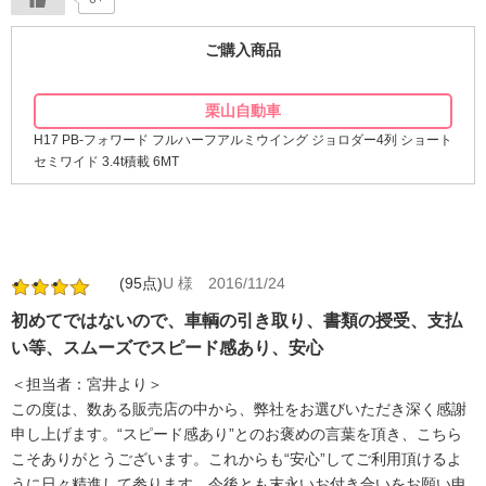
ご購入商品
栗山自動車
H17 PB-フォワード フルハーフアルミウイング ジョロダー4列 ショート
セミワイド 3.4t積載 6MT
(95点)
U 様
2016/11/24
初めてではないので、車輌の引き取り、書類の授受、支払
い等、スムーズでスピード感あり、安心
＜担当者：宮井より＞
この度は、数ある販売店の中から、弊社をお選びいただき深く感謝
申し上げます。“スピード感あり”とのお褒めの言葉を頂き、こちら
こそありがとうございます。これからも“安心”してご利用頂けるよ
うに日々精進して参ります。今後とも末永いお付き合いをお願い申