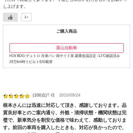
し上げます。
4+
ご購入商品
栗山自動車
H19 BDG-デュトロ 冷凍バン 両サイド扉 菱重低温設定 -12℃確認済み
29万km時リビルトE/G載替
(100点)
T 様
2015/09/24
根本さんには迅速に対応して頂き、感謝しております。品
質良好車とのご案内通り、外観・清掃状態・機関状態は完
璧で、新車気分を割安な価格で味わえて、感動しておりま
す。前回の車両を購入したときも、対応が良かったので、