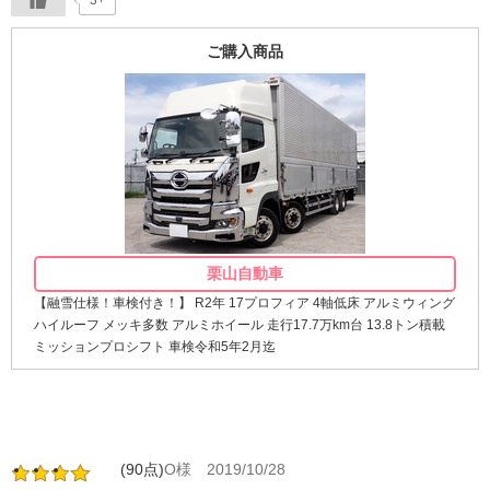
3+
ご購入商品
栗山自動車
【融雪仕様！車検付き！】 R2年 17プロフィア 4軸低床 アルミウィング
ハイルーフ メッキ多数 アルミホイール 走行17.7万km台 13.8トン積載
ミッションプロシフト 車検令和5年2月迄
(90点)
O様
2019/10/28