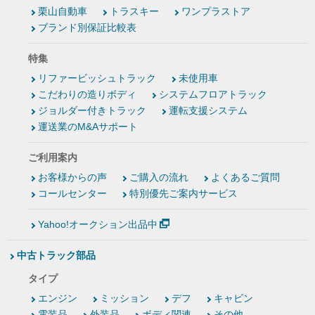
栗山自動車
トラスキー
ワンプラストア
ブランド別保証比較表
特集
リファービッシュトラック
未使用車
こだわりの造りボディ
システムフロアトラック
ジョルダー付きトラック
運転支援システム
運送業のM&Aサポート
ご利用案内
お客様からの声
ご購入の流れ
よくあるご質問
コールセンター
特別優先ご案内サービス
Yahoo!オークション出品中
中古トラック部品
タイプ
エンジン
ミッション
デフ
キャビン
電装品
外装品
ボディ関連
その他