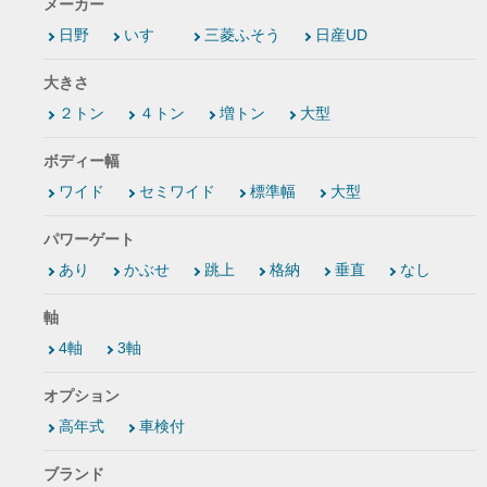
メーカー
日野
いすゞ
三菱ふそう
日産UD
大きさ
２トン
４トン
増トン
大型
ボディー幅
ワイド
セミワイド
標準幅
大型
パワーゲート
あり
かぶせ
跳上
格納
垂直
なし
軸
4軸
3軸
オプション
高年式
車検付
ブランド