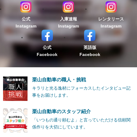
公式
入庫速報
レンタリース
Instagram
Instagram
Instagram
公式
英語版
Facebook
Facebook
栗山自動車の職人・挑戦
キラリと光る逸材にフォーカスしたインタビュー記
事をお届けします。
栗山自動車のスタッフ紹介
「いつもの通り頼むよ」と言っていただける信頼関
係作りを大切にしています。