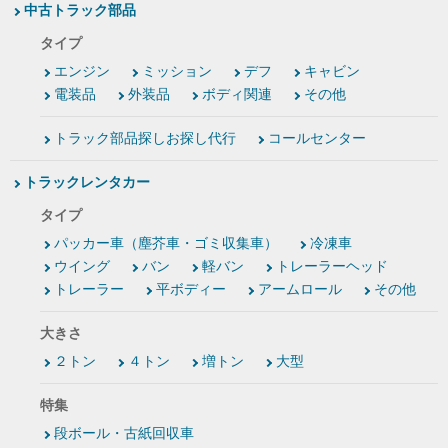
中古トラック部品
タイプ
エンジン
ミッション
デフ
キャビン
電装品
外装品
ボディ関連
その他
トラック部品探しお探し代行
コールセンター
トラックレンタカー
タイプ
パッカー車（塵芥車・ゴミ収集車）
冷凍車
ウイング
バン
軽バン
トレーラーヘッド
トレーラー
平ボディー
アームロール
その他
大きさ
２トン
４トン
増トン
大型
特集
段ボール・古紙回収車