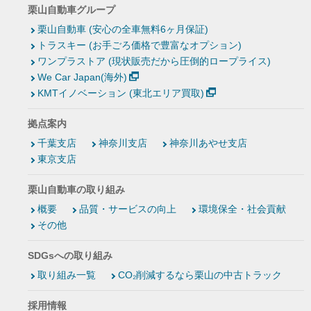
栗山自動車グループ
栗山自動車 (安心の全車無料6ヶ月保証)
トラスキー (お手ごろ価格で豊富なオプション)
ワンプラストア (現状販売だから圧倒的ロープライス)
We Car Japan(海外)
KMTイノベーション (東北エリア買取)
拠点案内
千葉支店
神奈川支店
神奈川あやせ支店
東京支店
栗山自動車の取り組み
概要
品質・サービスの向上
環境保全・社会貢献
その他
SDGsへの取り組み
取り組み一覧
CO₂削減するなら栗山の中古トラック
採用情報