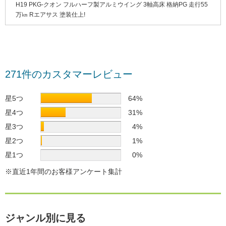
H19 PKG-クオン フルハーフ製アルミウイング 3軸高床 格納PG 走行55
万㎞ Rエアサス 塗装仕上!
271件のカスタマーレビュー
星5つ
64%
星4つ
31%
星3つ
4%
星2つ
1%
星1つ
0%
※直近1年間のお客様アンケート集計
ジャンル別に見る