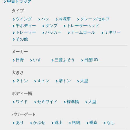
中古トラック
タイプ
ウイング
バン
冷凍車
クレーン/セルフ
平ボディー
ダンプ
トレーラーヘッド
トレーラー
パッカー
アームロール
ミキサー
その他
メーカー
日野
いすゞ
三菱ふそう
日産UD
大きさ
２トン
４トン
増トン
大型
ボディー幅
ワイド
セミワイド
標準幅
大型
パワーゲート
あり
かぶせ
跳上
格納
垂直
なし