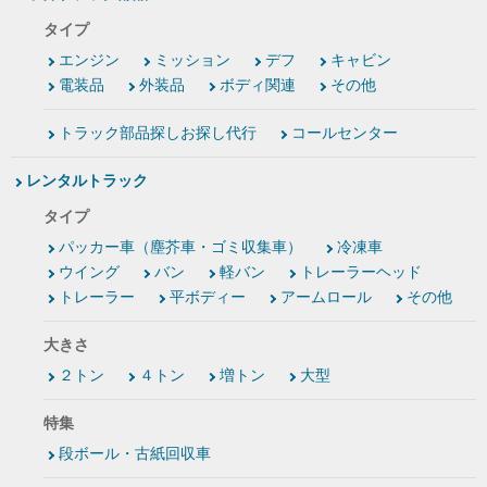
タイプ
エンジン
ミッション
デフ
キャビン
電装品
外装品
ボディ関連
その他
トラック部品探しお探し代行
コールセンター
レンタルトラック
タイプ
パッカー車（塵芥車・ゴミ収集車）
冷凍車
ウイング
バン
軽バン
トレーラーヘッド
トレーラー
平ボディー
アームロール
その他
大きさ
２トン
４トン
増トン
大型
特集
段ボール・古紙回収車