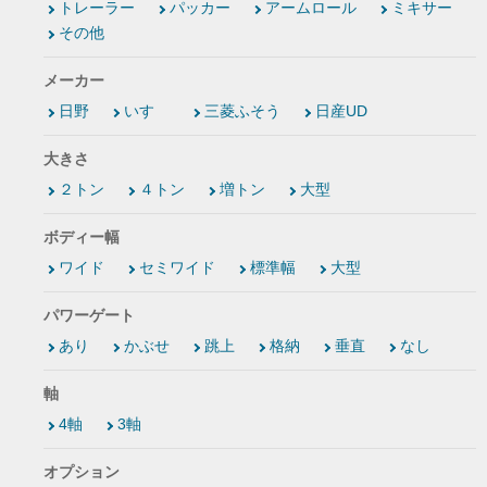
トレーラー
パッカー
アームロール
ミキサー
その他
メーカー
日野
いすゞ
三菱ふそう
日産UD
大きさ
２トン
４トン
増トン
大型
ボディー幅
ワイド
セミワイド
標準幅
大型
パワーゲート
あり
かぶせ
跳上
格納
垂直
なし
軸
4軸
3軸
オプション