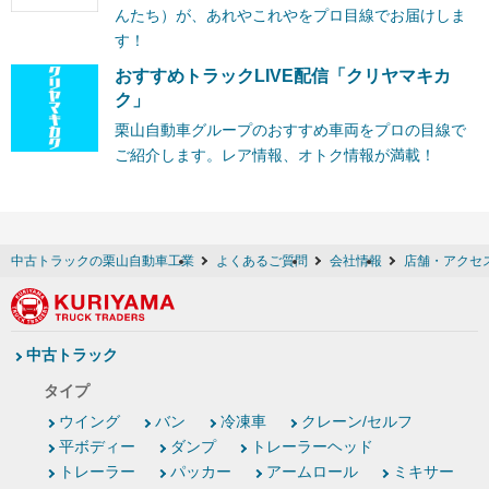
んたち）が、あれやこれやをプロ目線でお届けしま
す！
おすすめトラックLIVE配信「クリヤマキカ
ク」
栗山自動車グループのおすすめ車両をプロの目線で
ご紹介します。レア情報、オトク情報が満載！
中古トラックの栗山自動車工業
よくあるご質問
会社情報
店舗・アクセ
中古トラック
タイプ
ウイング
バン
冷凍車
クレーン/セルフ
平ボディー
ダンプ
トレーラーヘッド
トレーラー
パッカー
アームロール
ミキサー