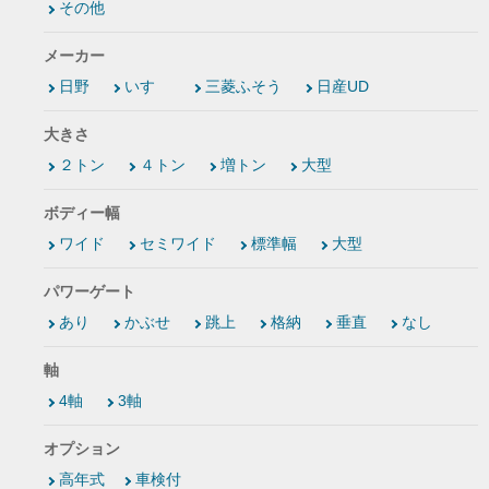
その他
メーカー
日野
いすゞ
三菱ふそう
日産UD
大きさ
２トン
４トン
増トン
大型
ボディー幅
ワイド
セミワイド
標準幅
大型
パワーゲート
あり
かぶせ
跳上
格納
垂直
なし
軸
4軸
3軸
オプション
高年式
車検付