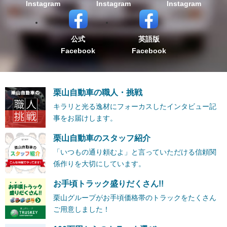
Instagram
Instagram
Instagram
公式
英語版
Facebook
Facebook
栗山自動車の職人・挑戦
キラリと光る逸材にフォーカスしたインタビュー記
事をお届けします。
栗山自動車のスタッフ紹介
「いつもの通り頼むよ」と言っていただける信頼関
係作りを大切にしています。
お手頃トラック盛りだくさん!!
栗山グループがお手頃価格帯のトラックをたくさん
ご用意しました！