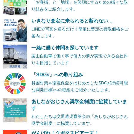
「お客様」と「地球」を笑顔にするための様々な取
り組みをご紹介します。
いきなり査定に来られると断れない…
LINEで写真を送るだけ！簡単に暫定の買取価格をご
案内します。
一緒に働く仲間を探しています
栗山自動車で働く事で個人の夢が実現できる会社作
りを目指しています
「SDGs」への取り組み
貧困対策や環境保全をはじめとしたSDGs(持続可能
な開発目標)への取組をご紹介いたします。
あしながおじさん奨学金制度に協賛していま
す
わたしたちは交通遺児育英会の「あしながおじさん
奨学金制度」に協賛しています。
がんばれ！クボタスピアーズ！