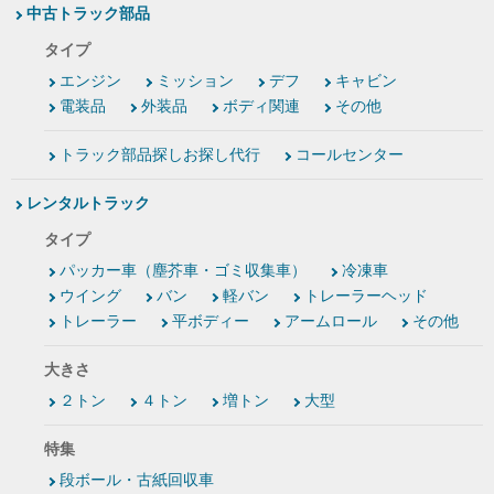
中古トラック部品
タイプ
エンジン
ミッション
デフ
キャビン
電装品
外装品
ボディ関連
その他
トラック部品探しお探し代行
コールセンター
レンタルトラック
タイプ
パッカー車（塵芥車・ゴミ収集車）
冷凍車
ウイング
バン
軽バン
トレーラーヘッド
トレーラー
平ボディー
アームロール
その他
大きさ
２トン
４トン
増トン
大型
特集
段ボール・古紙回収車