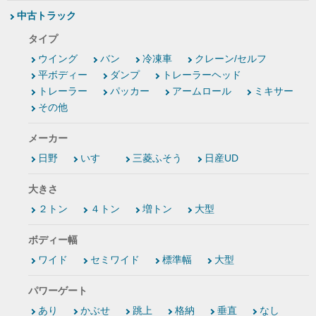
中古トラック
タイプ
ウイング
バン
冷凍車
クレーン/セルフ
平ボディー
ダンプ
トレーラーヘッド
トレーラー
パッカー
アームロール
ミキサー
その他
メーカー
日野
いすゞ
三菱ふそう
日産UD
大きさ
２トン
４トン
増トン
大型
ボディー幅
ワイド
セミワイド
標準幅
大型
パワーゲート
あり
かぶせ
跳上
格納
垂直
なし