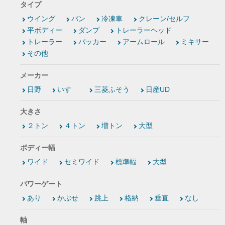
タイプ
ウイング
バン
冷凍車
クレーン/セルフ
平ボディー
ダンプ
トレーラーヘッド
トレーラー
パッカー
アームロール
ミキサー
その他
メーカー
日野
いすゞ
三菱ふそう
日産UD
大きさ
２トン
４トン
増トン
大型
ボディー幅
ワイド
セミワイド
標準幅
大型
パワーゲート
あり
かぶせ
跳上
格納
垂直
なし
軸