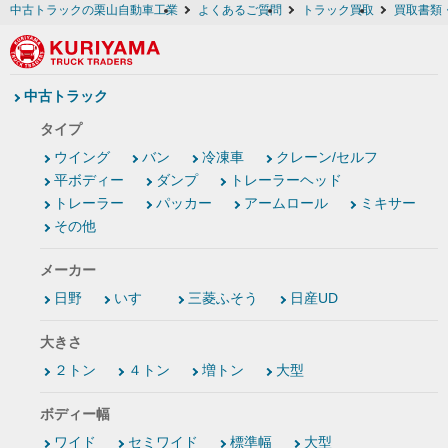
中古トラックの栗山自動車工業
よくあるご質問
トラック買取
買取書類
中古トラック
タイプ
ウイング
バン
冷凍車
クレーン/セルフ
平ボディー
ダンプ
トレーラーヘッド
トレーラー
パッカー
アームロール
ミキサー
その他
メーカー
日野
いすゞ
三菱ふそう
日産UD
大きさ
２トン
４トン
増トン
大型
ボディー幅
ワイド
セミワイド
標準幅
大型