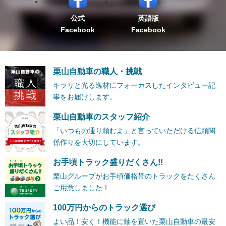
公式
英語版
Facebook
Facebook
栗山自動車の職人・挑戦
キラリと光る逸材にフォーカスしたインタビュー記
事をお届けします。
栗山自動車のスタッフ紹介
「いつもの通り頼むよ」と言っていただける信頼関
係作りを大切にしています。
お手頃トラック盛りだくさん!!
栗山グループがお手頃価格帯のトラックをたくさん
ご用意しました！
100万円からのトラック選び
よい品！安く！機能に軸を置いた栗山自動車の最安