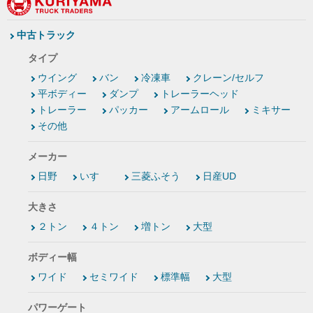
中古トラック
タイプ
ウイング
バン
冷凍車
クレーン/セルフ
平ボディー
ダンプ
トレーラーヘッド
トレーラー
パッカー
アームロール
ミキサー
その他
メーカー
日野
いすゞ
三菱ふそう
日産UD
大きさ
２トン
４トン
増トン
大型
ボディー幅
ワイド
セミワイド
標準幅
大型
パワーゲート