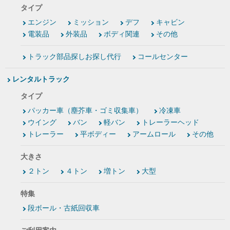
タイプ
エンジン
ミッション
デフ
キャビン
電装品
外装品
ボディ関連
その他
トラック部品探しお探し代行
コールセンター
レンタルトラック
タイプ
パッカー車（塵芥車・ゴミ収集車）
冷凍車
ウイング
バン
軽バン
トレーラーヘッド
トレーラー
平ボディー
アームロール
その他
大きさ
２トン
４トン
増トン
大型
特集
段ボール・古紙回収車