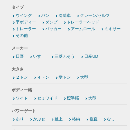
タイプ
ウイング
バン
冷凍車
クレーン/セルフ
平ボディー
ダンプ
トレーラーヘッド
トレーラー
パッカー
アームロール
ミキサー
その他
メーカー
日野
いすゞ
三菱ふそう
日産UD
大きさ
２トン
４トン
増トン
大型
ボディー幅
ワイド
セミワイド
標準幅
大型
パワーゲート
あり
かぶせ
跳上
格納
垂直
なし