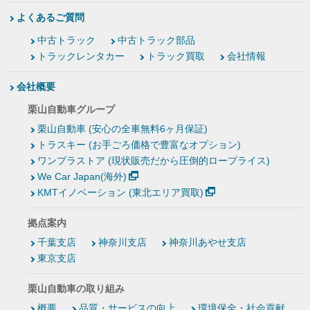
よくあるご質問
中古トラック
中古トラック部品
トラックレンタカー
トラック買取
会社情報
会社概要
栗山自動車グループ
栗山自動車 (安心の全車無料6ヶ月保証)
トラスキー (お手ごろ価格で豊富なオプション)
ワンプラストア (現状販売だから圧倒的ロープライス)
We Car Japan(海外)
KMTイノベーション (東北エリア買取)
拠点案内
千葉支店
神奈川支店
神奈川あやせ支店
東京支店
栗山自動車の取り組み
概要
品質・サービスの向上
環境保全・社会貢献