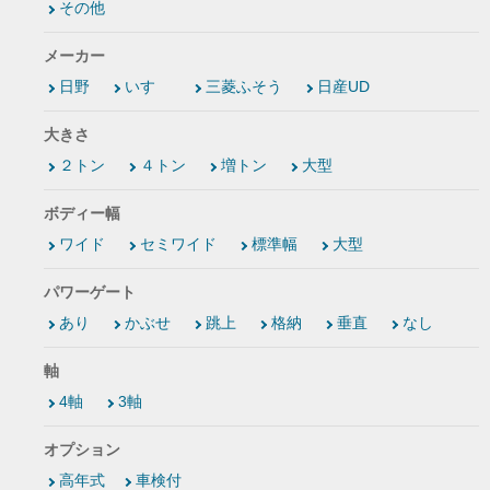
その他
メーカー
日野
いすゞ
三菱ふそう
日産UD
大きさ
２トン
４トン
増トン
大型
ボディー幅
ワイド
セミワイド
標準幅
大型
パワーゲート
あり
かぶせ
跳上
格納
垂直
なし
軸
4軸
3軸
オプション
高年式
車検付