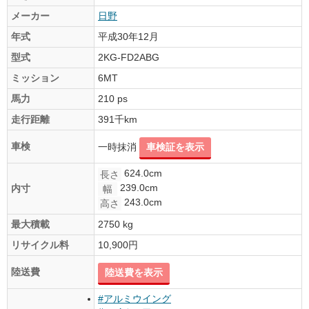
メーカー
日野
年式
平成30年12月
型式
2KG-FD2ABG
ミッション
6MT
馬力
210 ps
走行距離
391千km
車検
一時抹消
車検証を表示
624.0cm
長さ
239.0cm
内寸
幅
243.0cm
高さ
最大積載
2750 kg
リサイクル料
10,900円
陸送費
陸送費を表示
#アルミウイング