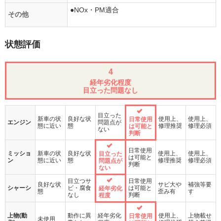
●NOx・PM適合
その他
状態評価
4
経年劣化程度
目立った問題なし
目立った
新車の状
良好な状
使用上、
使用上、
日常使用
エンジン
問題点が
態に近い
態
修理推奨
修理必須
は可能と
ない
判断
日常使用
ミッショ
新車の状
良好な状
使用上、
使用上、
目立った
は可能と
ン
態に近い
態
修理推奨
修理必須
問題点が
判断
ない
目立つサ
日常使用
良好な状
サビ大や
補強等要
シャーシ
ビ・腐食
は可能と
経年劣化
態
歪み有
す
なし
判断
程度
上物(動
動作に異
経年劣化
使用上、
上物載せ
日常使用
未使用