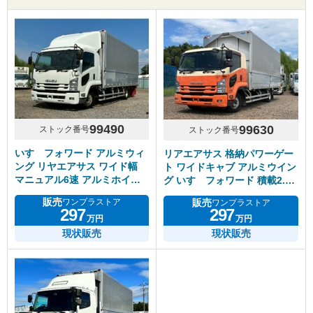
99490
99630
ストック番号
ストック番号
いすゞフォワード アルミウィ
リアエアサス 格納パワーゲー
ング リヤエアサス ワイド幅
ト ワイドキャブ アルミウイン
マニュアル6速 アルミホイー
グ いすゞフォワード 積載2.5
ル
トン
販売
販売
ワンプラストア
ワンプラストア
297
297
万円
万円
現状販売
現状販売