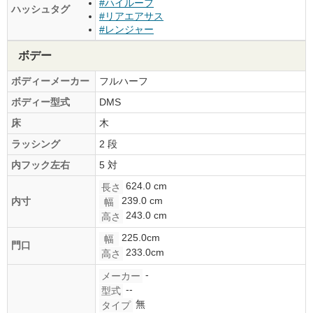
#ハイルーフ
ハッシュタグ
#リアエアサス
#レンジャー
ボデー
ボディーメーカー
フルハーフ
ボディー型式
DMS
床
木
ラッシング
2 段
内フック左右
5 対
624.0 cm
長さ
239.0 cm
内寸
幅
243.0 cm
高さ
225.0cm
幅
門口
233.0cm
高さ
-
メーカー
--
型式
無
タイプ