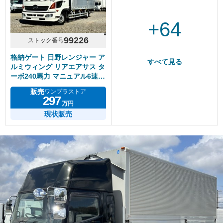
+64
99226
ストック番号
格納ゲート 日野レンジャー ア
すべて見る
ルミウィング リアエアサス タ
ーボ240馬力 マニュアル6速
積載2.3トン
販売
ワンプラストア
297
万円
現状販売