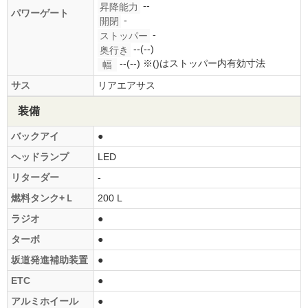
--
昇降能力
パワーゲート
-
開閉
-
ストッパー
--(--)
奥行き
--(--)
※()はストッパー内有効寸法
幅
サス
リアエアサス
装備
バックアイ
●
ヘッドランプ
LED
リターダー
-
燃料タンク+Ｌ
200 L
ラジオ
●
ターボ
●
坂道発進補助装置
●
ETC
●
アルミホイール
●