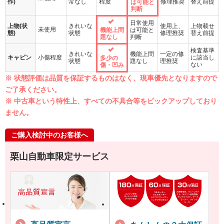
作)
常なし
程度
修理推奨
替え前提
は可能と
判断
日常使用
上物(状
きれいな
使用上、
上物載せ
未使用
機能上問
は可能と
態)
状態
修理推奨
替え前提
題なし
判断
検査基準
きれいな
機能上問
一定の修
キャビン
小傷程度
に該当し
多少の
状態
題なし
理推奨
ない
傷・凹み
※ 状態評価は品質を保証するものはなく、現車優先となりますので
ご了承ください。
※ 中古車という特性上、すべての不具合等をピックアップしており
ません。
ご購入検討中のお客様へ
栗山自動車限定サービス