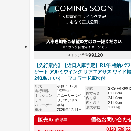
99120
ストック番号
【先行案内】【近日入庫予定】R1年 格納パワ
ゲート アルミウイング リアエアサス ワイド
240馬力 いすゞ フォワード車検付
年式
令和1年12月
型式
2RG-FRR90T
走行距離
193千km
内寸長さ
621.0cm
ミッション
スムーサー(2ペダル)
内寸幅
241.0cm
サス
リアエアサス
内寸高さ
241.0cm
パワーゲート
格納
最大積載
2100kg
車検
2026年12月4日
価格お問い合わ
販売
栗山自動車
0120-528-52