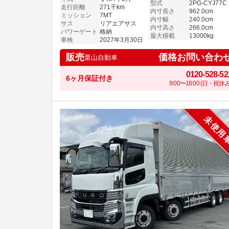
型式
2PG-CYJ77C
走行距離
271千km
内寸長さ
962.0cm
ミッション
7MT
内寸幅
240.0cm
サス
リアエアサス
内寸高さ
266.0cm
パワーゲート
格納
最大積載
13000kg
車検
2027年3月30日
価格お問い合わ
販売
栗山自動車
0120-528-52
6ヶ月保証付き
9:00〜18:00 (日・祝休み
未使用