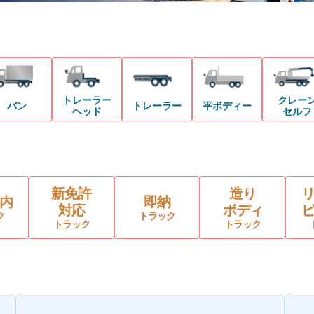
トレーラー
クレー
バン
トレーラー
平ボディー
ヘッド
セルフ
新免許
造り
内
即納
対応
ボディ
ク
トラック
トラック
トラック