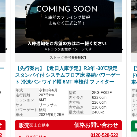
99981
ストック番号
ー
【先行案内】【近日入庫予定】R3年 -30℃設定
【
幅
スタンバイ付 システムフロア床 格納パワーゲー
ド
ト 冷凍バン ワイド幅 6MT 車検付 ファイター
車
年式
令和3年6月
年
2
型式
2KG-FK62F
走行距離
207千km
走
内寸長さ
622.0cm
ミッション
6MT
ミ
内寸幅
226.0cm
サス
リーフサス
サ
内寸高さ
210.0cm
パワーゲート
格納
パ
最大積載
2400kg
車検
2027年6月29日
車
せ
価格お問い合わせ
販売
栗山自動車
2
0120-528-522