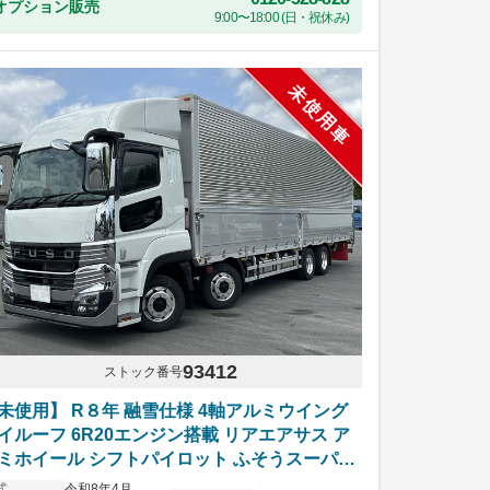
オプション販売
9:00〜18:00 (日・祝休み)
未使用車
93412
ストック番号
未使用】 R８年 融雪仕様 4軸アルミウイング
イルーフ 6R20エンジン搭載 リアエアサス ア
ミホイール シフトパイロット ふそうスーパー
レート 車検付き
式
令和8年4月