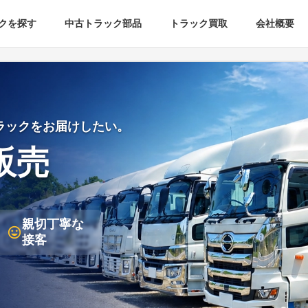
クを探す
中古トラック部品
トラック買取
会社概要
ラックをお届けしたい。
販売
親切丁寧な
接客