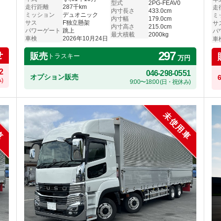
型式
2PG-FEAV0
走行距離
287千km
走
内寸長さ
433.0cm
ミッション
デュオニック
ミ
内寸幅
179.0cm
サス
F独立懸架
サ
内寸高さ
215.0cm
パワーゲート
跳上
パ
最大積載
2000kg
車検
2026年10月24日
車
297
せ
販売
トラスキー
万円
2
046-298-0551
オプション販売
)
9:00〜18:00 (日・祝休み)
車
未使用車