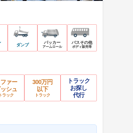
ン
パッカー
バスその他
ダンプ
アームロール
ボディ販売等
トラック
リファー
300万円
お探し
ビッシュ
以下
代行
トラック
トラック