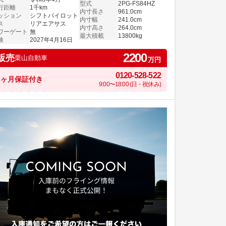
型式
2PG-FS84HZ
行距離
1千km
内寸長さ
961.0cm
ッション
シフトパイロット
内寸幅
241.0cm
ス
リアエアサス
内寸高さ
264.0cm
ワーゲート
無
最大積載
13800kg
検
2027年4月16日
2200
販売
栗山自動車
万円
0120-528-522
6ヶ月保証付き
9:00〜18:00 (日・祝休み)