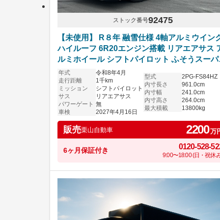
92475
ストック番号
【未使用】 R８年 融雪仕様 4軸アルミウイン
ハイルーフ 6R20エンジン搭載 リアエアサス 
ルミホイール シフトパイロット ふそうスーパ
グレート 車検付き
年式
令和8年4月
型式
2PG-FS84HZ
走行距離
1千km
内寸長さ
961.0cm
ミッション
シフトパイロット
内寸幅
241.0cm
サス
リアエアサス
内寸高さ
264.0cm
パワーゲート
無
最大積載
13800kg
車検
2027年4月16日
2200
販売
栗山自動車
万
0120-528-52
6ヶ月保証付き
9:00〜18:00 (日・祝休み