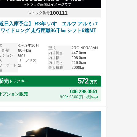
100111
ストック番号
近日入庫予定】 R3年 いすゞエルフ アルミバ
 ワイドロング 走行距離86千㎞ シフト6速MT
式
令和3年10月
型式
2RG-NPR88AN
行距離
86千km
内寸長さ
447.0cm
ッション
6MT
内寸幅
208.0cm
ス
リーフサス
内寸高さ
216.0cm
ワーゲート
無
最大積載
2000kg
検
572
販売
トラスキー
万円
046-298-0551
オプション販売
9:00〜18:00 (日・祝休み)