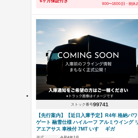
6ヶ月保証付き
9:00〜18:00 (日・祝休み
99741
ストック番号
【先行案内】【近日入庫予定】R4年 格納パワ
ゲート 融雪仕様 ハイルーフ アルミウイング 
アエアサス 車検付 7MT いすゞ ギガ
年式
令和4年3月