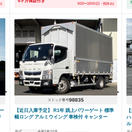
6ヶ月保証付き
)
9:00〜18:00 (日・祝休み)
98835
ストック番号
ー
【近日入庫予定】 R1年 跳上パワーゲート 標準
【
リ
幅ロング アルミウイング 車検付 キャンター
ハ
ル
グ
年式
令和1年10月
年