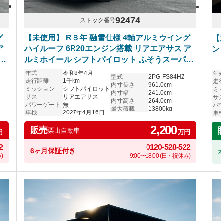
92474
ストック番号
グ
【未使用】 R８年 融雪仕様 4軸アルミウイング
【
ア
ハイルーフ 6R20エンジン搭載 リアエアサス ア
ン
ー
ルミホイール シフトパイロット ふそうスーパー
グレート 車検付き
年式
令和8年4月
年
型式
2PG-FS84HZ
走行距離
1千km
走
内寸長さ
961.0cm
ミッション
シフトパイロット
ミ
内寸幅
241.0cm
サス
リアエアサス
サ
内寸高さ
264.0cm
パワーゲート
無
パ
最大積載
13800kg
車検
2027年4月16日
車
2,200
販売
栗山自動車
円
万円
2
0120-528-522
6ヶ月保証付き
)
9:00〜18:00 (日・祝休み)