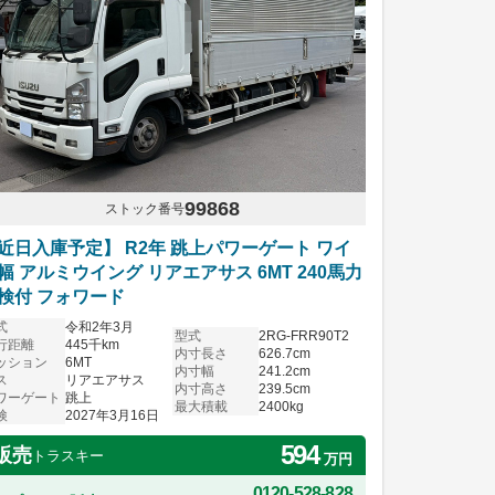
99868
ストック番号
近日入庫予定】 R2年 跳上パワーゲート ワイ
幅 アルミウイング リアエアサス 6MT 240馬力
検付 フォワード
式
令和2年3月
型式
2RG-FRR90T2
行距離
445千km
内寸長さ
626.7cm
ッション
6MT
内寸幅
241.2cm
ス
リアエアサス
内寸高さ
239.5cm
ワーゲート
跳上
最大積載
2400kg
検
2027年3月16日
594
販売
トラスキー
万円
0120-528-828