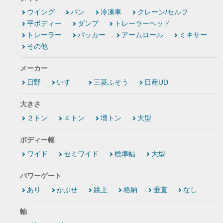
ウイング
バン
冷凍車
クレーン/セルフ
平ボディー
ダンプ
トレーラーヘッド
トレーラー
パッカー
アームロール
ミキサー
その他
メーカー
日野
いすゞ
三菱ふそう
日産UD
大きさ
２トン
４トン
増トン
大型
ボディー幅
ワイド
セミワイド
標準幅
大型
パワーゲート
あり
かぶせ
跳上
格納
垂直
なし
軸