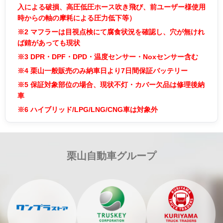
入による破損、高圧低圧ホース吹き飛び、前ユーザー様使用
時からの軸の摩耗による圧力低下等）
※2
マフラーは目視点検にて腐食状況を確認し、穴が無けれ
ば錆があっても現状
※3
DPR・DPF・DPD・温度センサー・Noxセンサー含む
※4
栗山一般販売のみ納車日より7日間保証バッテリー
※5
保証対象部位の場合、現状不灯・カバー欠品は修理後納
車
※6
ハイブリッド/LPG/LNG/CNG車は対象外
栗山自動車グループ