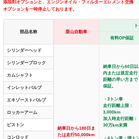
添加剤オプションと、エンジンオイル・フィルターエレメント交換
オプションを一時停止しております。
ト
部品名称
栗山自動車
有料OP保証
シリンダーヘッド
シリンダーブロック
納車日から60日以
内または規定走行
カムシャフト
距離の早い方まで
保証。
インレットバルブ
・2トン車
エキゾーストバルブ
走行距離上限：
3,000km
ロッカーアーム
加入時走行距離：
ピストン
30万km未満
納車日から180日ま
たは走行50,000km
コンロッド
・4トン車・増ト