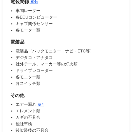
電装関係
※5
車間レーダー
各ECUコンピューター
キャブ関係センサー
各モーター類
電装品
電装品（バックモニター・ナビ・ETC等）
デジタコ・アナタコ
社外テール、マーカー等の灯火類
ドライブレコーダー
各モニター類
各スイッチ類
その他
エアー漏れ
※4
エレメント類
カギの不具合
他社車検
後架装後の不具合