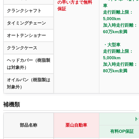
の早い方まで無料
車
保証
クランクシャフト
走行距離上限：
5,000km
タイミングチェーン
加入時走行距離：
60万km未満
オートテンショナー
・大型車
クランクケース
走行距離上限：
5,000km
ヘッドカバー（樹脂製
加入時走行距離：
は対象外）
80万km未満
オイルパン（樹脂製は
対象外）
補機類
ト
部品名称
栗山自動車
有料OP保証