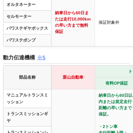
オルタネーター
納車日から60日ま
セルモーター
たは走行10,000km
保証対象外
の早い方まで無料
パワステギヤボックス
保証
パワステポンプ
動力伝達機構
※5
ト
部品名称
栗山自動車
有料OP保証
マニュアルトランスミ
納車日から60日以
内または規定走行
ッション
距離の早い方まで
トランスミッションギ
保証。
ヤ
・2トン車
トランスミッションシ
走行距離上限：