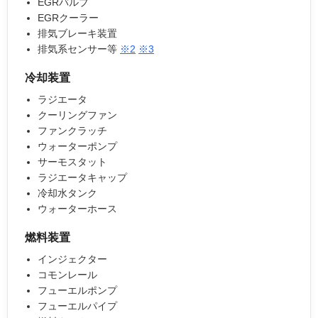
EGRバルブ
EGRクーラー
排気ブレーキ装置
排気系センサー等
※2
※3
冷却装置
ラジエータ
クーリングファン
ファンクラッチ
ウォーターポンプ
サーモスタット
ラジエータキャップ
冷却水タンク
ウォーターホース
燃料装置
インジェクター
コモンレール
フューエルポンプ
フューエルパイプ