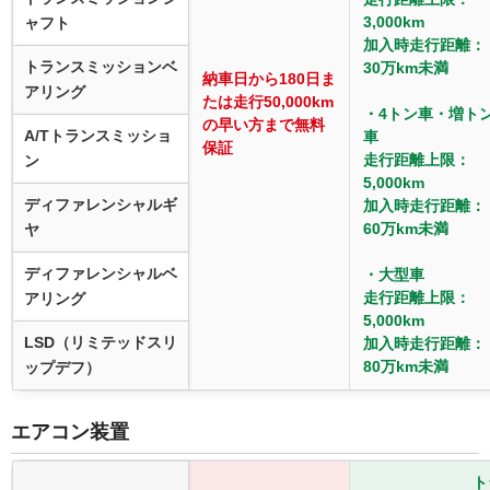
3,000km
ャフト
加入時走行距離：
トランスミッションベ
30万km未満
納車日から180日ま
アリング
たは走行50,000km
・4トン車・増ト
の早い方まで無料
A/Tトランスミッショ
車
保証
走行距離上限：
ン
5,000km
ディファレンシャルギ
加入時走行距離：
60万km未満
ヤ
ディファレンシャルベ
・大型車
走行距離上限：
アリング
5,000km
LSD（リミテッドスリ
加入時走行距離：
80万km未満
ップデフ）
エアコン装置
ト