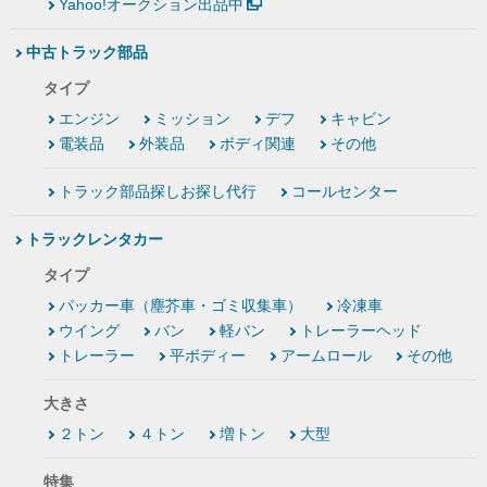
Yahoo!オークション出品中
中古トラック部品
タイプ
エンジン
ミッション
デフ
キャビン
電装品
外装品
ボディ関連
その他
トラック部品探しお探し代行
コールセンター
トラックレンタカー
タイプ
パッカー車（塵芥車・ゴミ収集車）
冷凍車
ウイング
バン
軽バン
トレーラーヘッド
トレーラー
平ボディー
アームロール
その他
大きさ
２トン
４トン
増トン
大型
特集