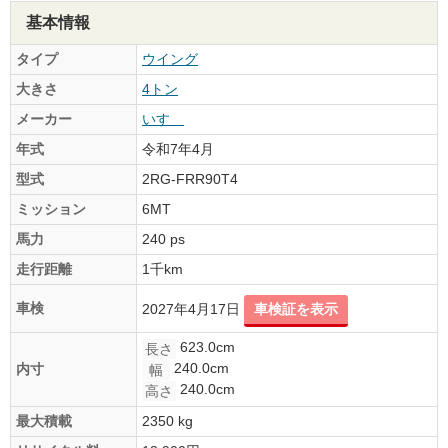
基本情報
タイプ
ウイング
大きさ
4トン
メーカー
いすゞ
年式
令和7年4月
型式
2RG-FRR90T4
ミッション
6MT
馬力
240 ps
走行距離
1千km
車検
2027年4月17日
車検証を表示
623.0cm
長さ
240.0cm
内寸
幅
240.0cm
高さ
最大積載
2350 kg