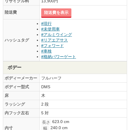
リサイクル料
13,900円
陸送費
陸送費を表示
#現行
#未使用車
#アルミウイング
ハッシュタグ
#リアエアサス
#フォワード
#車検
#格納パワーゲート
ボデー
ボディーメーカー
フルハーフ
ボディー型式
DMS
床
木
ラッシング
2 段
内フック左右
5 対
623.0 cm
長さ
240.0 cm
内寸
幅