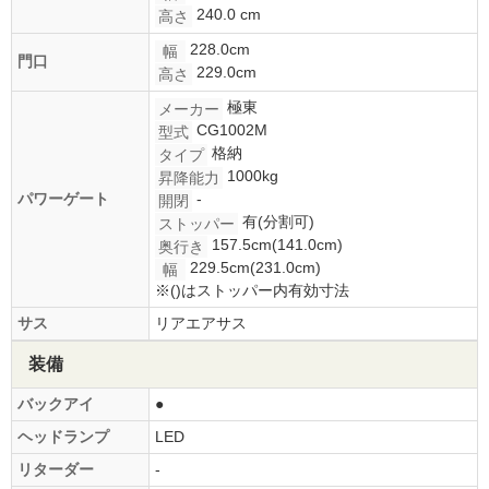
240.0 cm
高さ
228.0cm
幅
門口
229.0cm
高さ
極東
メーカー
CG1002M
型式
格納
タイプ
1000kg
昇降能力
パワーゲート
-
開閉
有(分割可)
ストッパー
157.5cm(141.0cm)
奥行き
229.5cm(231.0cm)
幅
※()はストッパー内有効寸法
サス
リアエアサス
装備
バックアイ
●
ヘッドランプ
LED
リターダー
-