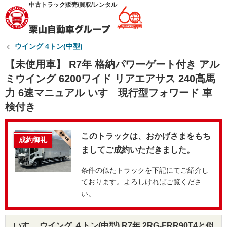
中古トラック販売/買取/レンタル
ウイング 4トン(中型)
【未使用車】 R7年 格納パワーゲート付き アル
ミウイング 6200ワイド リアエアサス 240高馬
力 6速マニュアル いすゞ現行型フォワード 車
検付き
このトラックは、おかげさまをもち
成約御礼
ましてご成約いただきました。
条件の似たトラックを下記にてご紹介し
ております。よろしければご覧くださ
い。
いすゞ ウイング ４トン(中型) R7年 2RG-FRR90T4と似