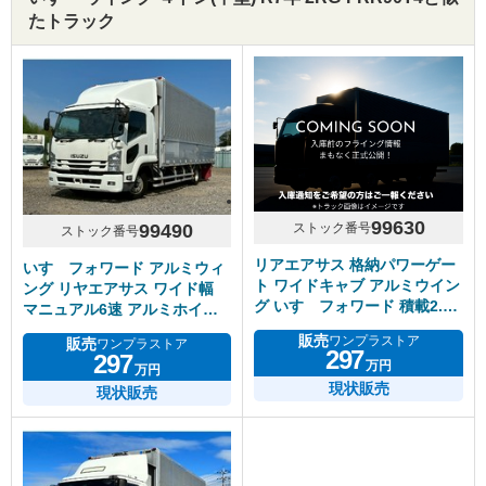
たトラック
99630
ストック番号
99490
ストック番号
リアエアサス 格納パワーゲー
いすゞフォワード アルミウィ
ト ワイドキャブ アルミウイン
ング リヤエアサス ワイド幅
グ いすゞフォワード 積載2.5
マニュアル6速 アルミホイー
トン
ル
販売
ワンプラストア
販売
ワンプラストア
297
297
万円
万円
現状販売
現状販売