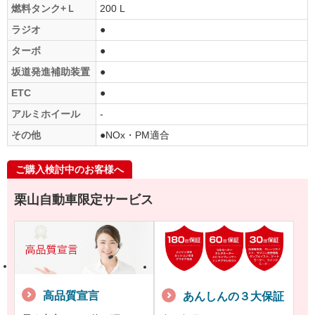
燃料タンク+Ｌ
200 L
ラジオ
●
ターボ
●
坂道発進補助装置
●
ETC
●
アルミホイール
-
その他
●NOx・PM適合
ご購入検討中のお客様へ
栗山自動車限定サービス
高品質宣言
あんしんの３大保証