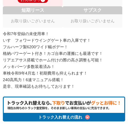
短期リース
サブスク
お取り扱いございません
お取り扱いございません
令和7年登録の未使用車！
いすゞフォワードウイングゲート車の入庫です！
フルハーフ製6200ワイド幅ボデー！
格納パワーゲート付き！カゴ台車の運搬にも最適です！
リアエアサス搭載でホーム付けの際の高さ調整も可能！
メッキパーツ多数装着済み！
車検令和9年4月迄！初期費用も抑えられます！
240高馬力！6速マニュアル搭載！
是非、現車確認もお待ちしております！
トラック入れ替えの流れ