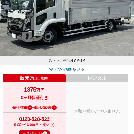
87202
ストック番号
他の画像を見る
販売
レンタル
栗山自動車
1375
万円
6ヶ月保証付き
保証詳細
保証比較表
お取り扱いございません
0120-528-522
9:00〜18:00(日・祝休み)
お見積もり