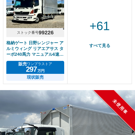
+61
99226
ストック番号
格納ゲート 日野レンジャー ア
すべて見る
ルミウィング リアエアサス タ
ーボ240馬力 マニュアル6速
積載2.3トン
販売
ワンプラストア
297
万円
現状販売
未使用車