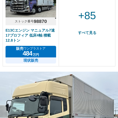
+85
98870
ストック番号
E13Cエンジン マニュアル7速
すべて見る
17プロフィア 低床4軸 積載
12.8トン
販売
ワンプラストア
484
万円
現状販売