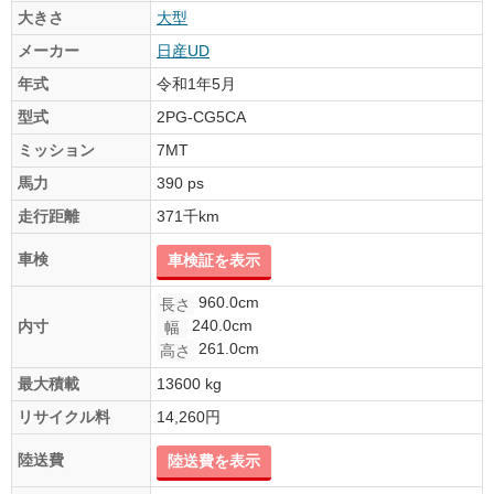
大きさ
大型
メーカー
日産UD
年式
令和1年5月
型式
2PG-CG5CA
ミッション
7MT
馬力
390 ps
走行距離
371千km
車検
車検証を表示
960.0cm
長さ
240.0cm
内寸
幅
261.0cm
高さ
最大積載
13600 kg
リサイクル料
14,260円
陸送費
陸送費を表示