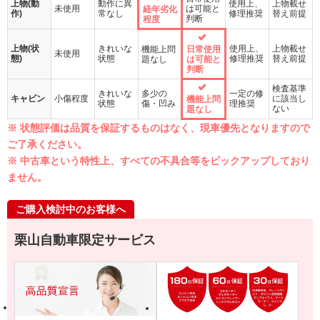
上物(動
動作に異
使用上、
上物載せ
未使用
は可能と
経年劣化
作)
常なし
修理推奨
替え前提
判断
程度
上物(状
きれいな
使用上、
上物載せ
機能上問
日常使用
未使用
態)
状態
修理推奨
替え前提
題なし
は可能と
判断
検査基準
きれいな
多少の
一定の修
キャビン
小傷程度
に該当し
機能上問
状態
傷・凹み
理推奨
ない
題なし
※ 状態評価は品質を保証するものはなく、現車優先となりますので
ご了承ください。
※ 中古車という特性上、すべての不具合等をピックアップしており
ません。
ご購入検討中のお客様へ
栗山自動車限定サービス