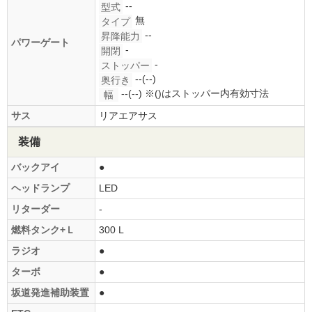
--
型式
無
タイプ
--
昇降能力
パワーゲート
-
開閉
-
ストッパー
--(--)
奥行き
--(--)
※()はストッパー内有効寸法
幅
サス
リアエアサス
装備
バックアイ
●
ヘッドランプ
LED
リターダー
-
燃料タンク+Ｌ
300 L
ラジオ
●
ターボ
●
坂道発進補助装置
●