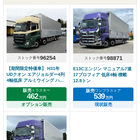
96254
98871
ストック番号
ストック番号
【期間限定特価車】 H31年
E13Cエンジン マニュアル7速
UDクオン エアジョルダー4列
17プロフィア 低床4軸 積載
4軸低床 アルミウイング ハイ
12.8トン
ルーフ リアエアサス アルミホ
販売
販売
トラスキー
ワンプラストア
イール エスコット
462
539
万円
万円
オプション販売
現状販売