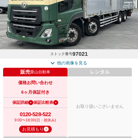
97021
ストック番号
他の画像を見る
販売
レンタル
栗山自動車
価格お問い合わせ
6ヶ月保証付き
保証詳細
保証比較表
お取り扱いございません
0120-528-522
9:00〜18:00(日・祝休み)
お見積もり