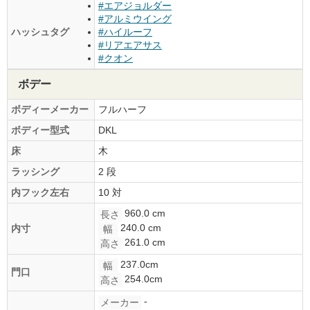
#エアジョルダー
#アルミウイング
ハッシュタグ
#ハイルーフ
#リアエアサス
#クオン
ボデー
ボディーメーカー
フルハーフ
ボディー型式
DKL
床
木
ラッシング
2 段
内フック左右
10 対
960.0 cm
長さ
240.0 cm
内寸
幅
261.0 cm
高さ
237.0cm
幅
門口
254.0cm
高さ
-
メーカー