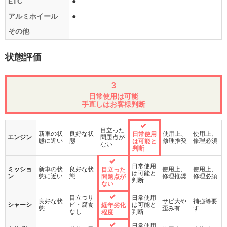
ETC
●
アルミホイール
●
その他
状態評価
3
日常使用は可能
手直しはお客様判断
目立った
新車の状
良好な状
使用上、
使用上、
日常使用
エンジン
問題点が
態に近い
態
修理推奨
修理必須
は可能と
ない
判断
日常使用
ミッショ
新車の状
良好な状
使用上、
使用上、
目立った
は可能と
ン
態に近い
態
修理推奨
修理必須
問題点が
判断
ない
目立つサ
日常使用
良好な状
サビ大や
補強等要
シャーシ
ビ・腐食
は可能と
経年劣化
態
歪み有
す
なし
判断
程度
日常使用