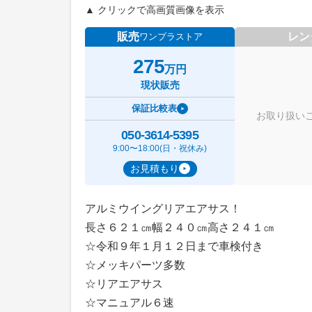
▲ クリックで高画質画像を表示
販売
レン
ワンプラストア
275
万円
現状販売
保証比較表
お取り扱い
050-3614-5395
9:00〜18:00(日・祝休み)
お見積もり
アルミウイングリアエアサス！
長さ６２１㎝幅２４０㎝高さ２４１㎝
☆令和９年１月１２日まで車検付き
☆メッキパーツ多数
☆リアエアサス
☆マニュアル６速