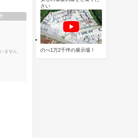
さい
ク
のべ1万2千坪の展示場！
いません