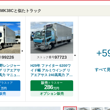
G-MK38Cと似たトラック
+5
99226
97723
号
ストック番号
日野レンジャー
H29年 ファイター 6200ワ
すべて
グ リアエアサ
イド幅 アルミウイング リ
0馬力 マニュア
アエアサス 240高馬力 アル
3トン
ミホイール メッキパーツ多
販売
プラストア
トラスキー
数 床鉄板 6MT
7
286
万円
万円
販売
オプション販売