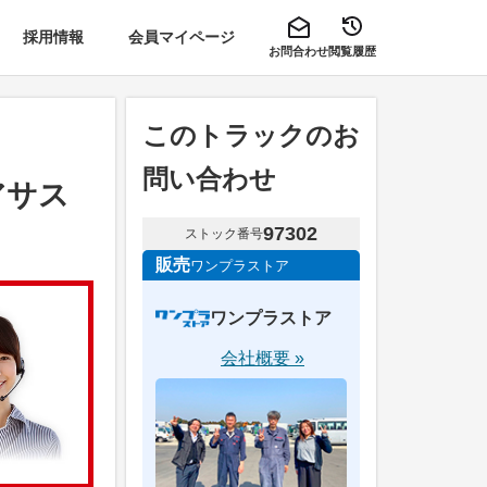
採用情報
会員マイページ
お問合わせ
閲覧履歴
このトラックのお
問い合わせ
アサス
97302
ストック番号
販売
ワンプラストア
ワンプラストア
会社概要 »