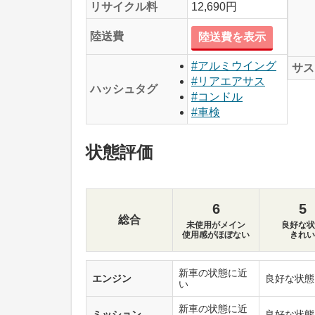
リサイクル料
12,690円
陸送費
陸送費を表示
#アルミウイング
サス
#リアエアサス
ハッシュタグ
#コンドル
#車検
状態評価
6
5
総合
未使用がメイン
良好な状
使用感がほぼない
きれい
新車の状態に近
エンジン
良好な状態
い
新車の状態に近
ミッション
良好な状態