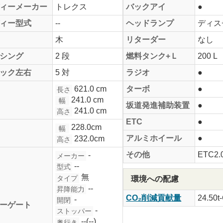
ィーメーカー
トレクス
バックアイ
●
ィー型式
--
ヘッドランプ
ディス
木
リターダー
なし
シング
2 段
燃料タンク+Ｌ
200 L
ック左右
5 対
ラジオ
●
621.0 cm
ターボ
●
長さ
241.0 cm
幅
坂道発進補助装置
●
241.0 cm
高さ
ETC
●
228.0cm
幅
アルミホイール
●
232.0cm
高さ
その他
ETC2.
-
メーカー
--
型式
無
タイプ
環境への配慮
--
昇降能力
CO₂削減貢献量
24.50t
-
開閉
ーゲート
-
ストッパー
--(--)
奥行き