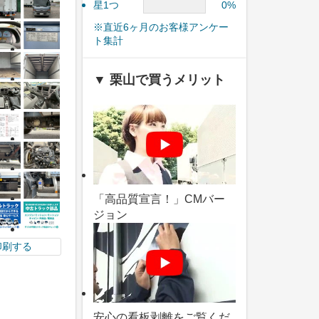
星1つ
0%
※直近6ヶ月のお客様アンケー
ト集計
▼ 栗山で買うメリット
「高品質宣言！」CMバー
ジョン
印刷する
安心の看板剥離をご覧くだ