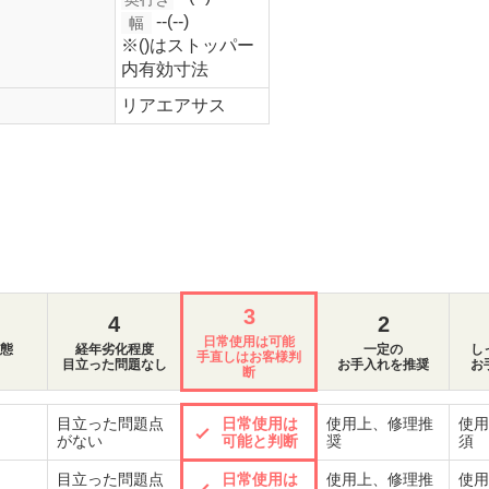
--(--)
幅
※()はストッパー
内有効寸法
リアエアサス
3
4
2
日常使用は可能
態
経年劣化程度
一定の
し
手直しはお客様判
目立った問題なし
お手入れを推奨
お
断
目立った問題点
日常使用は
使用上、修理推
使用
がない
可能と判断
奨
須
目立った問題点
日常使用は
使用上、修理推
使用