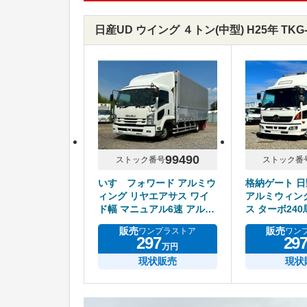
日産UD ウイング ４トン(中型) H25年 TK
99490
ストック番号
ストック番
いすゞフォワード アルミウ
格納ゲート 
ィング リヤエアサス ワイ
アルミウィン
ド幅 マニュアル6速 アルミ
ス ターボ24
ホイール
ル6速 積載2.
販売
販売
ワンプラストア
ワン
297
29
万円
現状販売
現状