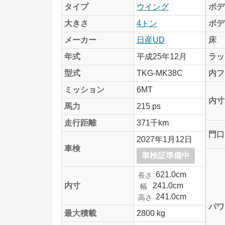
タイプ
ウイング
ボデ
大きさ
4トン
ボデ
メーカー
日産UD
床
年式
平成25年12月
ラッ
型式
TKG-MK38C
内フ
ミッション
6MT
内寸
馬力
215 ps
走行距離
371千km
門口
2027年1月12日
車検
車検証準備中
621.0cm
長さ
241.0cm
内寸
幅
241.0cm
高さ
パワ
最大積載
2800 kg