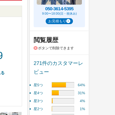
050-3614-5395
9:00〜18:00(日・祝休み)
お見積もり
閲覧履歴
ボタンで削除できます
9
271件のカスタマーレ
ビュー
見る
星5つ
64%
星4つ
31%
星3つ
4%
星2つ
1%