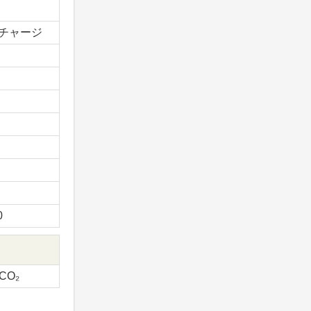
チャージ
0
-CO₂