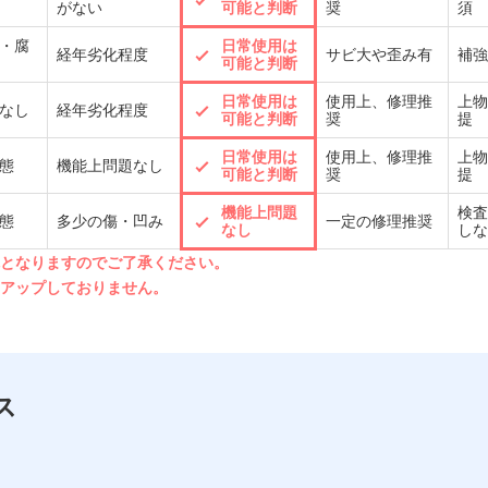
がない
可能と判断
奨
須
・腐
日常使用は
経年劣化程度
サビ大や歪み有
補強
可能と判断
日常使用は
使用上、修理推
上物
なし
経年劣化程度
可能と判断
奨
提
日常使用は
使用上、修理推
上物
態
機能上問題なし
可能と判断
奨
提
機能上問題
検査
態
多少の傷・凹み
一定の修理推奨
なし
しな
先となりますのでご了承ください。
クアップしておりません。
ス