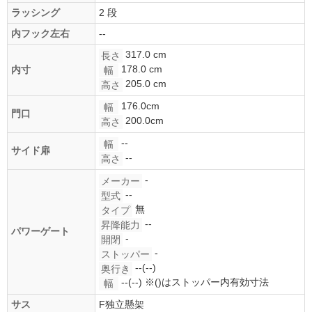
ラッシング
2 段
内フック左右
--
317.0 cm
長さ
178.0 cm
内寸
幅
205.0 cm
高さ
176.0cm
幅
門口
200.0cm
高さ
--
幅
サイド扉
--
高さ
-
メーカー
--
型式
無
タイプ
--
昇降能力
パワーゲート
-
開閉
-
ストッパー
--(--)
奥行き
--(--)
※()はストッパー内有効寸法
幅
サス
F独立懸架