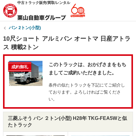
中古トラック販売/買取/レンタル
バン 2トン(小型)
10尺ショート アルミバン オートマ 日産アトラ
ス 積載2トン
このトラックは、おかげさまをもち
成約御礼
ましてご成約いただきました。
条件の似たトラックを下記にてご紹介し
ております。よろしければご覧くださ
い。
三菱ふそう バン ２トン(小型) H28年 TKG-FEA5Wと似
たトラック