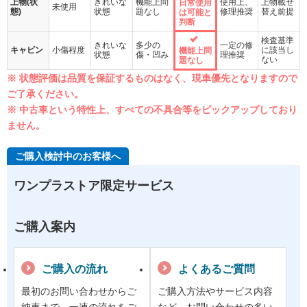
上物(状
きれいな
機能上問
使用上、
上物載せ
日常使用
未使用
態)
状態
題なし
修理推奨
替え前提
は可能と
判断
検査基準
きれいな
多少の
一定の修
キャビン
小傷程度
に該当し
機能上問
状態
傷・凹み
理推奨
ない
題なし
※ 状態評価は品質を保証するものはなく、現車優先となりますので
ご了承ください。
※ 中古車という特性上、すべての不具合等をピックアップしており
ません。
ご購入検討中のお客様へ
ワンプラストア限定サービス
ご購入案内
ご購入の流れ
よくあるご質問
最初のお問い合わせからご
ご購入方法やサービス内容
納車まで、一連の流れをご
など、お問い合わせの多い