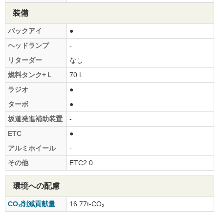
装備
バックアイ
●
ヘッドランプ
-
リターダー
なし
燃料タンク+Ｌ
70 L
ラジオ
●
ターボ
●
坂道発進補助装置
-
ETC
●
アルミホイール
-
その他
ETC2.0
環境への配慮
CO₂削減貢献量
16.77t-CO₂