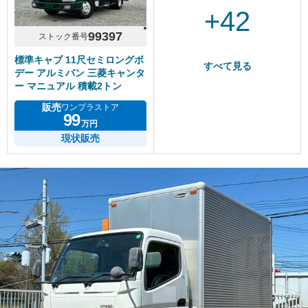
+42
99397
ストック番号
標準キャブ 11尺セミロングボ
すべて見る
デー アルミバン 三菱キャンタ
ー マニュアル 積載2トン
販売
ワンプラストア
99
万円
現状販売