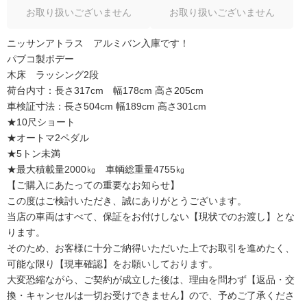
お取り扱いございません
お取り扱いございません
ニッサンアトラス アルミバン入庫です！
パブコ製ボデー
木床 ラッシング2段
荷台内寸：長さ317cm 幅178cm 高さ205cm
車検証寸法：長さ504cm 幅189cm 高さ301cm
★10尺ショート
★オートマ2ペダル
★5トン未満
★最大積載量2000㎏ 車輌総重量4755㎏
【ご購入にあたっての重要なお知らせ】
この度はご検討いただき、誠にありがとうございます。
当店の車両はすべて、保証をお付けしない【現状でのお渡し】とな
ります。
そのため、お客様に十分ご納得いただいた上でお取引を進めたく、
可能な限り【現車確認】をお願いしております。
大変恐縮ながら、ご契約が成立した後は、理由を問わず【返品・交
換・キャンセルは一切お受けできません】ので、予めご了承くださ