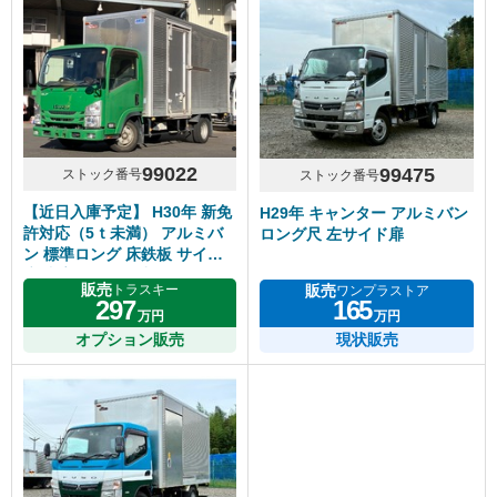
99022
99475
ストック番号
ストック番号
【近日入庫予定】 H30年 新免
H29年 キャンター アルミバン
許対応（5ｔ未満） アルミバ
ロング尺 左サイド扉
ン 標準ロング 床鉄板 サイド
扉 内高218cm 5速マニュアル
販売
販売
トラスキー
ワンプラストア
いすゞエルフ
297
165
万円
万円
オプション販売
現状販売