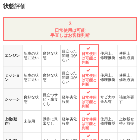
状態評価
3
日常使用は可能
手直しはお客様判断
目立った
新車の状
良好な状
使用上、
使用上、
日常使用
エンジン
問題点が
態に近い
態
修理推奨
修理必須
は可能と
ない
判断
目立った
ミッショ
新車の状
良好な状
使用上、
使用上、
日常使用
問題点が
ン
態に近い
態
修理推奨
修理必須
は可能と
ない
判断
目立つサ
良好な状
経年劣化
サビ大や
補強等要
日常使用
シャーシ
ビ・腐食
態
程度
歪み有
す
は可能と
なし
判断
上物(動
動作に異
経年劣化
使用上、
上物載せ
日常使用
未使用
作)
常なし
程度
修理推奨
替え前提
は可能と
判断