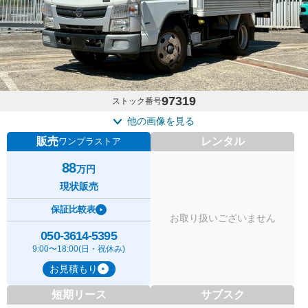
97319
ストック番号
他の画像を見る
販売
レンタル
ワンプラストア
88
万円
現状販売
保証比較表
お取り扱いございません
050-3614-5395
9:00〜18:00(日・祝休み)
お見積もり
短期リース
サブスク