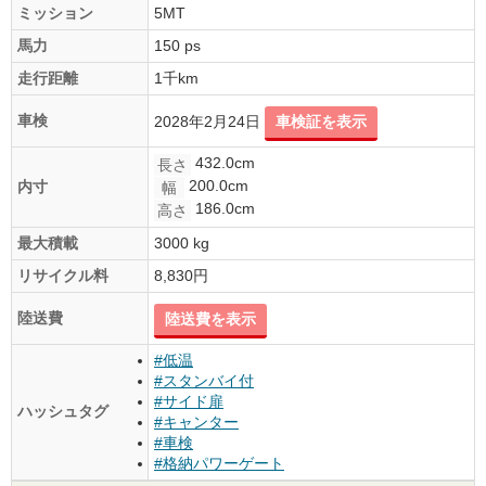
ミッション
5MT
馬力
150 ps
走行距離
1千km
車検
2028年2月24日
車検証を表示
432.0cm
長さ
200.0cm
内寸
幅
186.0cm
高さ
最大積載
3000 kg
リサイクル料
8,830円
陸送費
陸送費を表示
#低温
#スタンバイ付
#サイド扉
ハッシュタグ
#キャンター
#車検
#格納パワーゲート