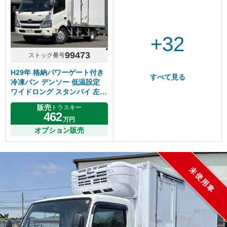
+32
99473
ストック番号
H29年 格納パワーゲート付き
すべて見る
冷凍バン デンソー 低温設定
ワイドロング スタンバイ 左サ
イドドア 床アルミ縞板 マニュ
販売
トラスキー
アル6速 日野デュトロ
462
万円
オプション販売
未使用車