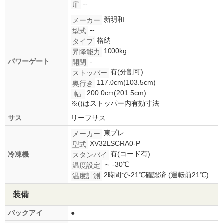
--
扉
新明和
メーカー
--
型式
格納
タイプ
1000kg
昇降能力
パワーゲート
-
開閉
有(分割可)
ストッパー
117.0cm(103.5cm)
奥行き
200.0cm(201.5cm)
幅
※()はストッパー内有効寸法
サス
リーフサス
東プレ
メーカー
XV32LSCRA0-P
型式
有(コード有)
冷凍機
スタンバイ
～ -30℃
温度設定
2時間で-21℃確認済 (運転前21℃)
温度計測
装備
バックアイ
●