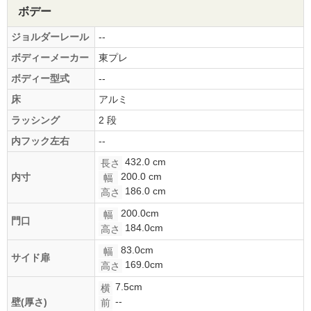
ボデー
ジョルダーレール
--
ボディーメーカー
東プレ
ボディー型式
--
床
アルミ
ラッシング
2 段
内フック左右
--
432.0 cm
長さ
200.0 cm
内寸
幅
186.0 cm
高さ
200.0cm
幅
門口
184.0cm
高さ
83.0cm
幅
サイド扉
169.0cm
高さ
7.5cm
横
--
壁(厚さ)
前