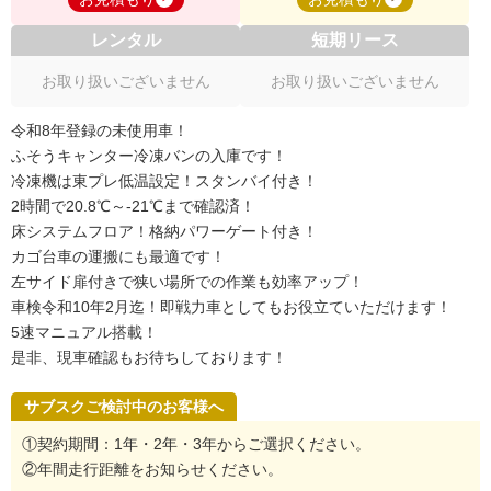
レンタル
短期リース
お取り扱いございません
お取り扱いございません
令和8年登録の未使用車！
ふそうキャンター冷凍バンの入庫です！
冷凍機は東プレ低温設定！スタンバイ付き！
2時間で20.8℃～-21℃まで確認済！
床システムフロア！格納パワーゲート付き！
カゴ台車の運搬にも最適です！
左サイド扉付きで狭い場所での作業も効率アップ！
車検令和10年2月迄！即戦力車としてもお役立ていただけます！
5速マニュアル搭載！
是非、現車確認もお待ちしております！
サブスクご検討中のお客様へ
①契約期間：1年・2年・3年からご選択ください。
②年間走行距離をお知らせください。