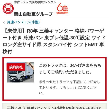
中古トラック販売/買取/レンタル
冷凍バン 2トン(小型)
【未使用】R8年 三菱キャンター 格納パワーゲ
ート付き 冷凍バン 東プレ低温-30℃設定 ワイド
ロング左サイド扉 スタンバイ付 シフト5MT 車
検付
このトラックは、おかげさまをもち
成約御礼
ましてご成約いただきました。
条件の似たトラックを下記にてご紹介し
ております。よろしければご覧くださ
い。
三菱ふそう 冷凍バン ２トン(小型) R8年 2RG-FEB80と