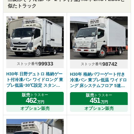
似たトラック
99933
98742
ストック番号
ストック番号
H30年 日野デュトロ 格納ゲー
H30年 格納パワーゲート付き
ト付冷凍バン ワイドロング 東
冷凍バン 東プレ低温 ワイドロ
プレ低温ｰ30℃設定 スタンバ
ング 床システムフロア 5速マ
イ付き 荷台床キーストン 積載
ニュアル ふそうキャンター
販売
販売
トラスキー
トラスキー
2900㎏ シフト6速MT
462
451
万円
万円
オプション販売
オプション販売