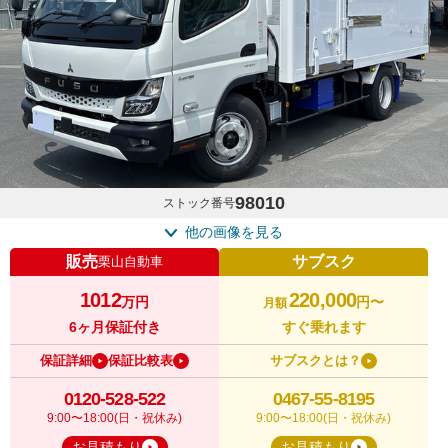
98010
ストック番号
他の画像を見る
販売
サブスク
栗山自動車
1012
220,000
万円
円〜
月額
6ヶ月保証付き
すぐ乗れます
保証詳細
保証比較表
サブスクとは？
0120-528-522
0467-55-8195
9:00〜18:00(日・祝休み)
9:00〜18:00(日・祝休み)
お見積もり
お見積もり