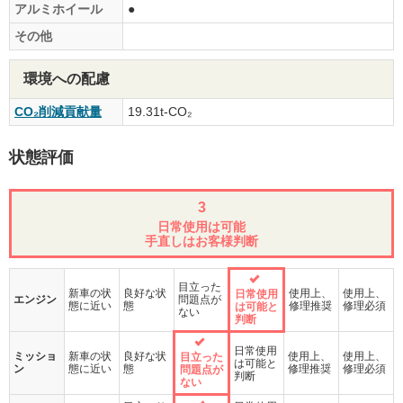
アルミホイール
●
その他
環境への配慮
CO₂削減貢献量
19.31t-CO₂
状態評価
3
日常使用は可能
手直しはお客様判断
目立った
新車の状
良好な状
使用上、
使用上、
日常使用
エンジン
問題点が
態に近い
態
修理推奨
修理必須
は可能と
ない
判断
日常使用
ミッショ
新車の状
良好な状
使用上、
使用上、
目立った
は可能と
ン
態に近い
態
修理推奨
修理必須
問題点が
判断
ない