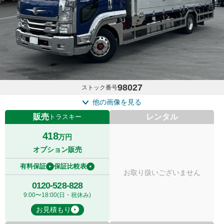
98027
ストック番号
他の画像を見る
販売
レンタル
トラスキー
418
万円
オプション販売
有料保証
保証比較表
お取り扱いございません
0120-528-828
9:00〜18:00(日・祝休み)
お見積もり