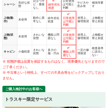
目立つサ
日常使用
良好な状
サビ大や
補強等要
シャーシ
ビ・腐食
は可能と
経年劣化
態
歪み有
す
なし
判断
程度
上物(動
動作に異
使用上、
上物載せ
経年劣化
日常使用
未使用
作)
常なし
修理推奨
替え前提
程度
は可能と
判断
上物(状
きれいな
機能上問
使用上、
上物載せ
日常使用
未使用
態)
状態
題なし
修理推奨
替え前提
は可能と
判断
検査基準
きれいな
多少の
一定の修
キャビン
小傷程度
に該当し
機能上問
状態
傷・凹み
理推奨
ない
題なし
※ 状態評価は品質を保証するものはなく、現車優先となりますので
ご了承ください。
※ 中古車という特性上、すべての不具合等をピックアップしており
ません。
ご購入検討中のお客様へ
トラスキー限定サービス