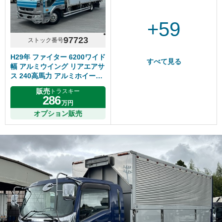
+59
97723
ストック番号
H29年 ファイター 6200ワイド
すべて見る
幅 アルミウイング リアエアサ
ス 240高馬力 アルミホイール
メッキパーツ多数 床鉄板 6MT
販売
トラスキー
286
万円
オプション販売