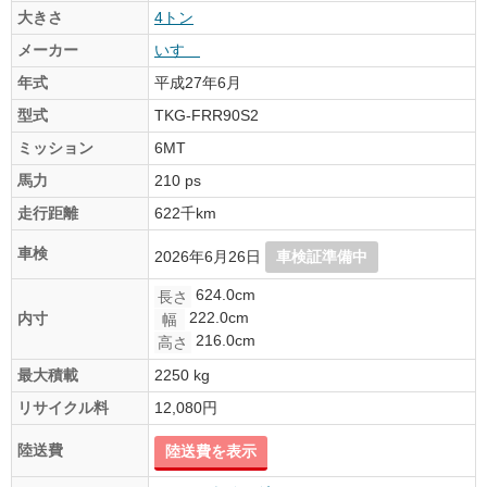
大きさ
4トン
メーカー
いすゞ
年式
平成27年6月
型式
TKG-FRR90S2
ミッション
6MT
馬力
210 ps
走行距離
622千km
車検
2026年6月26日
車検証準備中
624.0cm
長さ
222.0cm
内寸
幅
216.0cm
高さ
最大積載
2250 kg
リサイクル料
12,080円
陸送費
陸送費を表示