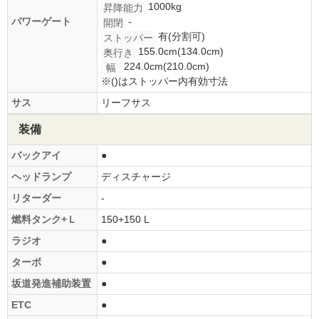
1000kg
昇降能力
パワーゲート
-
開閉
有(分割可)
ストッパー
155.0cm(134.0cm)
奥行き
224.0cm(210.0cm)
幅
※()はストッパー内有効寸法
サス
リーフサス
装備
バックアイ
●
ヘッドランプ
ディスチャージ
リターダー
-
燃料タンク+Ｌ
150+150 L
ラジオ
●
ターボ
●
坂道発進補助装置
●
ETC
●