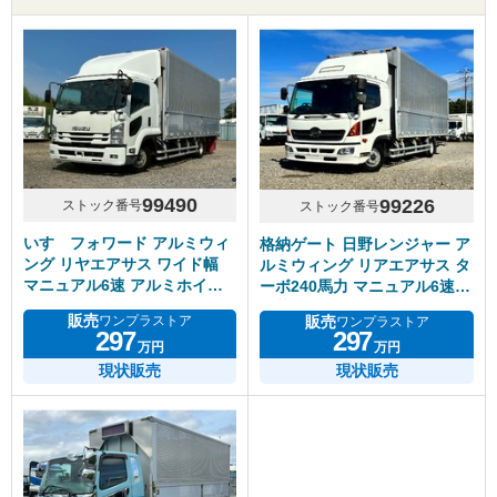
99490
99226
ストック番号
ストック番号
いすゞフォワード アルミウィ
格納ゲート 日野レンジャー ア
ング リヤエアサス ワイド幅
ルミウィング リアエアサス タ
マニュアル6速 アルミホイー
ーボ240馬力 マニュアル6速
ル
積載2.3トン
販売
販売
ワンプラストア
ワンプラストア
297
297
万円
万円
現状販売
現状販売