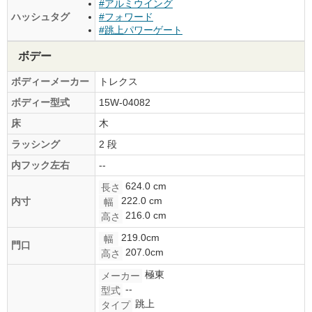
#アルミウイング
ハッシュタグ
#フォワード
#跳上パワーゲート
ボデー
ボディーメーカー
トレクス
ボディー型式
15W-04082
床
木
ラッシング
2 段
内フック左右
--
624.0 cm
長さ
222.0 cm
内寸
幅
216.0 cm
高さ
219.0cm
幅
門口
207.0cm
高さ
極東
メーカー
--
型式
跳上
タイプ