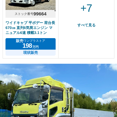
+7
99664
ストック番号
ワイドキャブ 平ボデー 荷台長
すべて見る
670㎝ 直列6気筒エンジン マ
ニュアル6速 積載3.1トン
販売
ワンプラストア
198
万円
現状販売