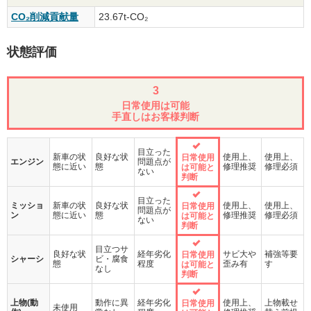
CO₂削減貢献量
23.67t-CO₂
状態評価
3
日常使用は可能
手直しはお客様判断
目立った
新車の状
良好な状
使用上、
使用上、
日常使用
エンジン
問題点が
態に近い
態
修理推奨
修理必須
は可能と
ない
判断
目立った
ミッショ
新車の状
良好な状
使用上、
使用上、
日常使用
問題点が
ン
態に近い
態
修理推奨
修理必須
は可能と
ない
判断
目立つサ
良好な状
経年劣化
サビ大や
補強等要
日常使用
シャーシ
ビ・腐食
態
程度
歪み有
す
は可能と
なし
判断
上物(動
動作に異
経年劣化
使用上、
上物載せ
日常使用
未使用