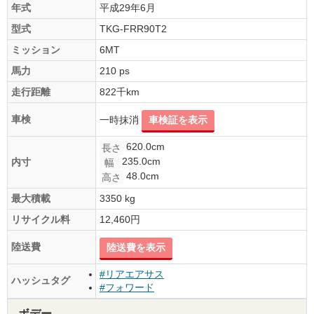
年式
平成29年6月
型式
TKG-FRR90T2
ミッション
6MT
馬力
210 ps
走行距離
822千km
車検
一時抹消
車検証を表示
620.0cm
長さ
235.0cm
内寸
幅
48.0cm
高さ
最大積載
3350 kg
リサイクル料
12,460円
陸送費
陸送費を表示
#リアエアサス
ハッシュタグ
#フォワード
ボデー