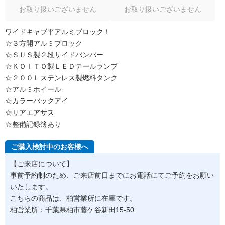
お取り扱いございません
お取り扱いございません
ワイドキャブ平アルミブロック！
☆３方開アルミブロック
☆ＳＵＳ製２段サイドバンパー
☆ＫＯＩＴＯ製ＬＥＤテールランプ
☆２００Ｌステンレス製燃料タンク
☆アルミホイール
☆カラーバックアイ
☆リアエアサス
☆整備記録簿あり
ご購入検討中のお客様へ
【ご来店について】
事前予約制のため、ご来店前日までにお電話にてご予約をお願い
いたします。
こちらの商品は、柏営業所に在庫です。
柏営業所：千葉県柏市藤ケ谷新田15-50