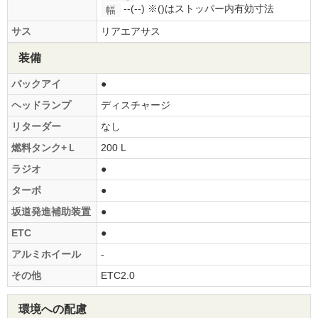
--(--)
※()はストッパー内有効寸法
幅
サス
リアエアサス
装備
バックアイ
●
ヘッドランプ
ディスチャージ
リターダー
なし
燃料タンク+Ｌ
200 L
ラジオ
●
ターボ
●
坂道発進補助装置
●
ETC
●
アルミホイール
-
その他
ETC2.0
環境への配慮