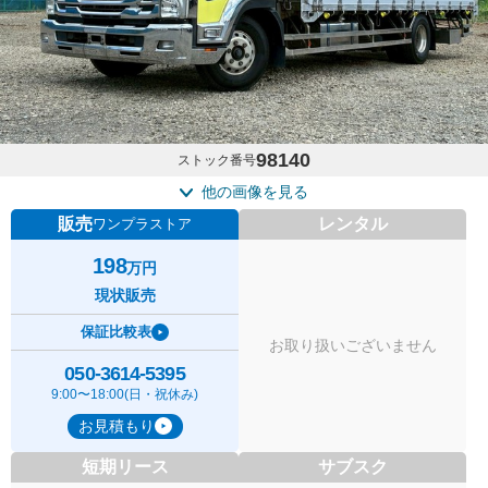
98140
ストック番号
他の画像を見る
販売
レンタル
ワンプラストア
198
万円
現状販売
保証比較表
お取り扱いございません
050-3614-5395
9:00〜18:00(日・祝休み)
お見積もり
短期リース
サブスク