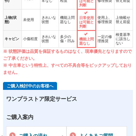
作)
常なし
程度
修理推奨
替え前提
は可能と
判断
上物(状
きれいな
機能上問
使用上、
上物載せ
日常使用
未使用
態)
状態
題なし
修理推奨
替え前提
は可能と
判断
検査基準
きれいな
多少の
一定の修
キャビン
小傷程度
に該当し
機能上問
状態
傷・凹み
理推奨
ない
題なし
※ 状態評価は品質を保証するものはなく、現車優先となりますので
ご了承ください。
※ 中古車という特性上、すべての不具合等をピックアップしており
ません。
ご購入検討中のお客様へ
ワンプラストア限定サービス
ご購入案内
ご購入の流れ
よくあるご質問