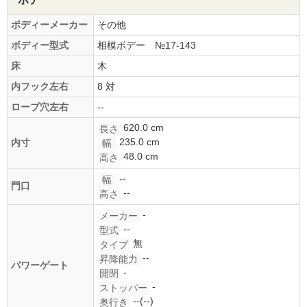
ボディーメーカー
その他
ボディー型式
相模ボデー №17-143
床
木
内フック左右
8 対
ロープ穴左右
--
620.0 cm
長さ
235.0 cm
内寸
幅
48.0 cm
高さ
--
幅
門口
--
高さ
-
メーカー
--
型式
無
タイプ
--
昇降能力
パワーゲート
-
開閉
-
ストッパー
--(--)
奥行き