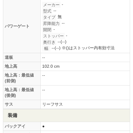
-
メーカー
--
型式
無
タイプ
--
昇降能力
パワーゲート
-
開閉
-
ストッパー
--(--)
奥行き
--(--)
※()はストッパー内有効寸法
幅
道板
--
地上高
102.0 cm
地上高：最低値
--
(前側)
地上高：最低値
--
(後側)
サス
リーフサス
装備
バックアイ
●