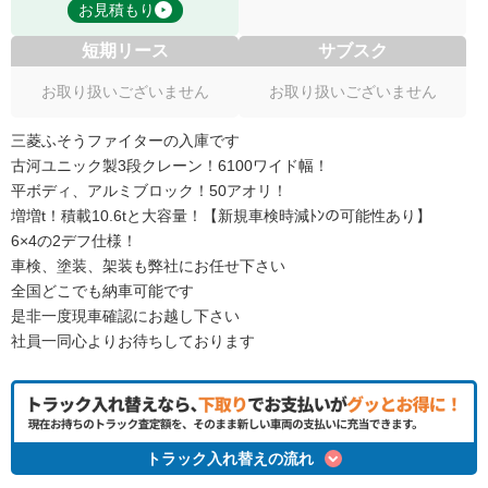
お見積もり
短期リース
サブスク
お取り扱いございません
お取り扱いございません
三菱ふそうファイターの入庫です
古河ユニック製3段クレーン！6100ワイド幅！
平ボディ、アルミブロック！50アオリ！
増増t！積載10.6tと大容量！【新規車検時減ﾄﾝの可能性あり】
6×4の2デフ仕様！
車検、塗装、架装も弊社にお任せ下さい
全国どこでも納車可能です
是非一度現車確認にお越し下さい
社員一同心よりお待ちしております
トラック入れ替えの流れ