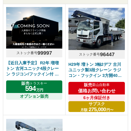
99997
ストック番号
96447
ストック番号
【近日入庫予定】 R2年 増増
H29年 増トン 3軸2デフ 古川
トン 古河ユニック4段クレー
ユニック製3段クレーン ラジ
ン ラジコン/フックイン付 ア
コン・フックイン 3方開40ア
ルミブロック 5方開60アオリ
オリ アルミブロック 5500ワ
販売
トラスキー
販売
栗山自動車
平ボデー 5500セミワイド ス
イド 6速マニュアル ふそうフ
594
万円
テンパーツ多数 シフト7速MT
価格お問い合わせ
ァイター 車検付き
積載6500㎏ 日野レンジャー
オプション販売
6ヶ月保証付き
サブスク
275,000
月額
円〜