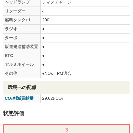
ヘッドランプ
ディスチャージ
リターダー
-
燃料タンク+Ｌ
200 L
ラジオ
●
ターボ
●
坂道発進補助装置
●
ETC
●
アルミホイール
●
その他
●NOx・PM適合
環境への配慮
CO₂削減貢献量
29.62t-CO₂
状態評価
3