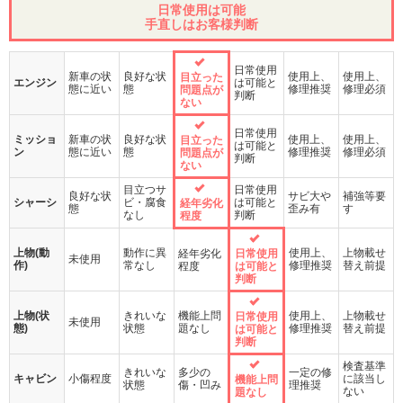
日常使用は可能
手直しはお客様判断
日常使用
新車の状
良好な状
使用上、
使用上、
目立った
エンジン
は可能と
態に近い
態
修理推奨
修理必須
問題点が
判断
ない
日常使用
ミッショ
新車の状
良好な状
使用上、
使用上、
目立った
は可能と
ン
態に近い
態
修理推奨
修理必須
問題点が
判断
ない
目立つサ
日常使用
良好な状
サビ大や
補強等要
シャーシ
ビ・腐食
は可能と
経年劣化
態
歪み有
す
なし
判断
程度
上物(動
動作に異
使用上、
上物載せ
経年劣化
日常使用
未使用
作)
常なし
修理推奨
替え前提
程度
は可能と
判断
上物(状
きれいな
機能上問
使用上、
上物載せ
日常使用
未使用
態)
状態
題なし
修理推奨
替え前提
は可能と
判断
検査基準
きれいな
多少の
一定の修
キャビン
小傷程度
に該当し
機能上問
状態
傷・凹み
理推奨
ない
題なし