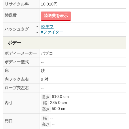
リサイクル料
10,910円
陸送費
陸送費を表示
#2デフ
ハッシュタグ
#ファイター
ボデー
ボディーメーカー
パブコ
ボディー型式
--
床
鉄
内フック左右
9 対
ロープ穴左右
--
610.0 cm
長さ
235.0 cm
内寸
幅
50.0 cm
高さ
--
幅
門口
--
高さ