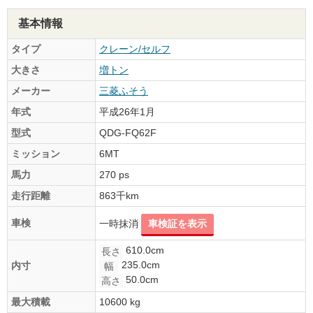
基本情報
タイプ
クレーン/セルフ
大きさ
増トン
メーカー
三菱ふそう
年式
平成26年1月
型式
QDG-FQ62F
ミッション
6MT
馬力
270 ps
走行距離
863千km
車検
一時抹消
車検証を表示
610.0cm
長さ
235.0cm
内寸
幅
50.0cm
高さ
最大積載
10600 kg