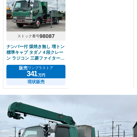
98087
ストック番号
ナンバー付 煤焼き無し 増トン
標準キャブ タダノ４段クレー
ン ラジコン 三菱ファイター
赤シャシ 積載7.6トン
販売
ワンプラストア
341
万円
現状販売