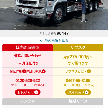
96447
ストック番号
他の画像を見る
販売
サブスク
栗山自動車
価格お問い合わせ
275,000
円〜
月額
6ヶ月保証付き
すぐ乗れます
保証詳細
保証比較表
サブスクとは？
0120-528-522
0467-55-8195
9:00〜18:00(日・祝休み)
9:00〜18:00(日・祝休み)
お見積もり
お見積もり
レンタル
短期リース