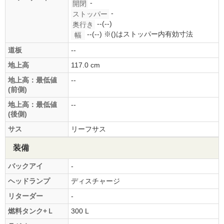
-
開閉
-
ストッパー
--(--)
奥行き
--(--)
※()はストッパー内有効寸法
幅
道板
--
地上高
117.0 cm
地上高：最低値
--
(前側)
地上高：最低値
--
(後側)
サス
リーフサス
装備
バックアイ
-
ヘッドランプ
ディスチャージ
リターダー
-
燃料タンク+Ｌ
300 L