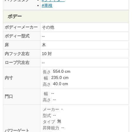
#車検
ボデー
ボディーメーカー
その他
ボディー型式
--
床
木
内フック左右
10 対
ロープ穴左右
--
554.0 cm
長さ
235.0 cm
内寸
幅
40.0 cm
高さ
--
幅
門口
--
高さ
-
メーカー
--
型式
無
タイプ
--
昇降能力
パワーゲート