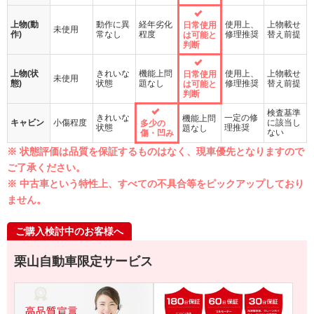
上物(動
動作に異
経年劣化
使用上、
上物載せ
日常使用
未使用
作)
常なし
程度
修理推奨
替え前提
は可能と
判断
上物(状
きれいな
機能上問
使用上、
上物載せ
日常使用
未使用
態)
状態
題なし
修理推奨
替え前提
は可能と
判断
検査基準
きれいな
一定の修
機能上問
キャビン
小傷程度
に該当し
多少の
状態
理推奨
題なし
ない
傷・凹み
※ 状態評価は品質を保証するものはなく、現車優先となりますので
ご了承ください。
※ 中古車という特性上、すべての不具合等をピックアップしており
ません。
ご購入検討中のお客様へ
栗山自動車限定サービス