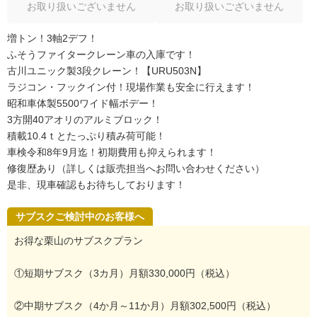
お取り扱いございません
お取り扱いございません
増トン！3軸2デフ！
ふそうファイタークレーン車の入庫です！
古川ユニック製3段クレーン！【URU503N】
ラジコン・フックイン付！現場作業も安全に行えます！
昭和車体製5500ワイド幅ボデー！
3方開40アオリのアルミブロック！
積載10.4ｔとたっぷり積み荷可能！
車検令和8年9月迄！初期費用も抑えられます！
修復歴あり（詳しくは販売担当へお問い合わせください）
是非、現車確認もお待ちしております！
サブスクご検討中のお客様へ
お得な栗山のサブスクプラン
①短期サブスク（3カ月）月額330,000円（税込）
②中期サブスク（4か月～11か月）月額302,500円（税込）