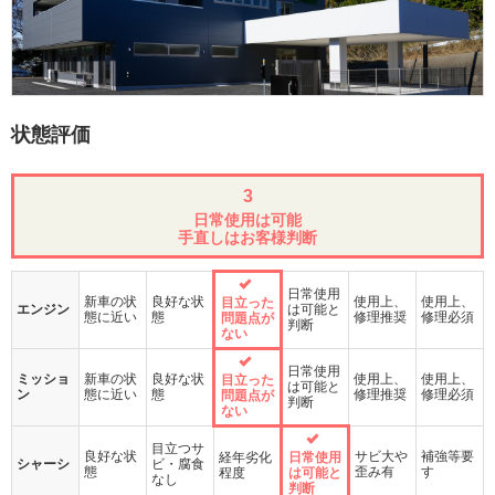
状態評価
3
日常使用は可能
手直しはお客様判断
日常使用
新車の状
良好な状
使用上、
使用上、
目立った
エンジン
は可能と
態に近い
態
修理推奨
修理必須
問題点が
判断
ない
日常使用
ミッショ
新車の状
良好な状
使用上、
使用上、
目立った
は可能と
ン
態に近い
態
修理推奨
修理必須
問題点が
判断
ない
目立つサ
良好な状
サビ大や
補強等要
経年劣化
日常使用
シャーシ
ビ・腐食
態
歪み有
す
程度
は可能と
なし
判断