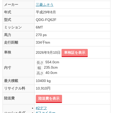
メーカー
三菱ふそう
年式
平成29年8月
型式
QDG-FQ62F
ミッション
6MT
馬力
270 ps
走行距離
334千km
車検
2026年9月10日
車検証を表示
554.0cm
長さ
235.0cm
内寸
幅
40.0cm
高さ
最大積載
10400 kg
リサイクル料
10,910円
陸送費
陸送費を表示
#2デフ
ハッシュタグ
#ファイター