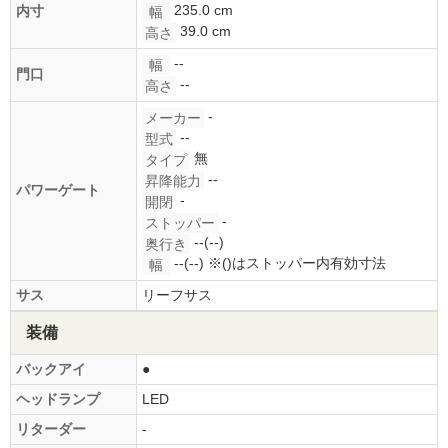
235.0 cm
内寸
幅
39.0 cm
高さ
--
幅
門口
--
高さ
-
メーカー
--
型式
無
タイプ
--
昇降能力
パワーゲート
-
開閉
-
ストッパー
--(--)
奥行き
--(--)
※()はストッパー内有効寸法
幅
サス
リーフサス
装備
バックアイ
●
ヘッドランプ
LED
リターダー
-