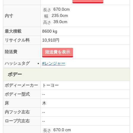
670.0cm
長さ
235.0cm
内寸
幅
39.0cm
高さ
最大積載
8600 kg
リサイクル料
10,910円
陸送費
陸送費を表示
ハッシュタグ
#レンジャー
ボデー
ボディーメーカー
トーヨー
ボディー型式
--
床
木
内フック左右
--
ロープ穴左右
--
670.0 cm
長さ