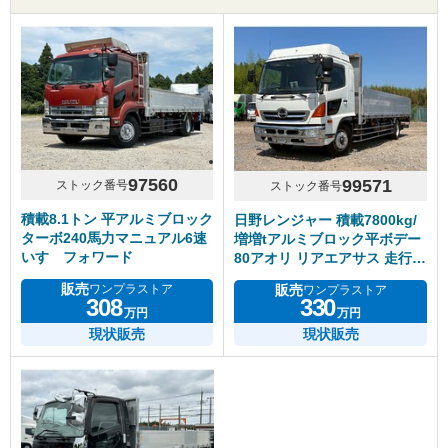
97560
99571
ストック番号
ストック番号
積載8.1トン 平アルミブロック
日野レンジャー 積載7800kg/
ターボ240馬力マニュアル6速
増増tアルミブロック平ボデー
いすゞフォワード
80アオリ リアエアサス 走行距
離416千km シフト6速MT
販売
販売
ワンプラストア
ワンプラストア
308
330
万円
万円
現状販売
現状販売