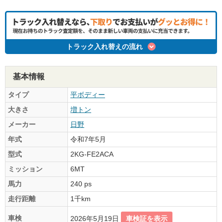
トラック入れ替えの流れ
基本情報
タイプ
平ボディー
大きさ
増トン
メーカー
日野
年式
令和7年5月
型式
2KG-FE2ACA
ミッション
6MT
馬力
240 ps
走行距離
1千km
車検
2026年5月19日
車検証を表示