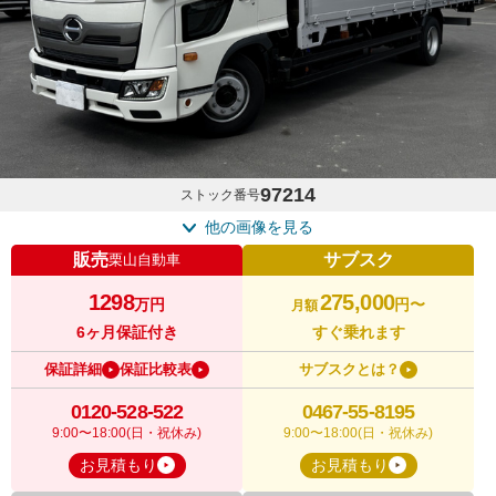
97214
ストック番号
他の画像を見る
販売
サブスク
栗山自動車
1298
275,000
万円
円〜
月額
6ヶ月保証付き
すぐ乗れます
保証詳細
保証比較表
サブスクとは？
0120-528-522
0467-55-8195
9:00〜18:00(日・祝休み)
9:00〜18:00(日・祝休み)
お見積もり
お見積もり