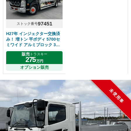
97451
ストック番号
H27年 インジェクター交換済
み！ 増トン 平ボディ 5700セ
ミワイド アルミブロック 3方
開50アオリ 6速マニュアル 板
販売
トラスキー
バネ ふそうファイター
275
万円
オプション販売
未使用車