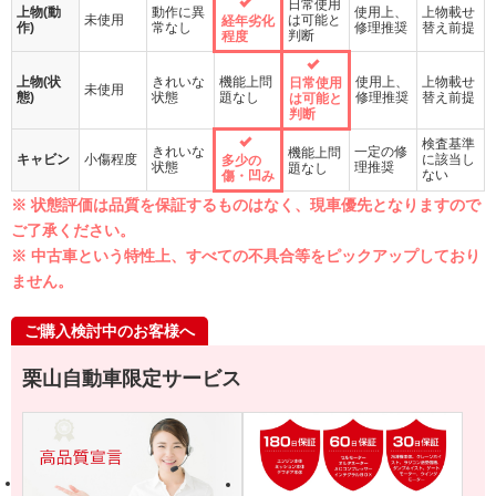
日常使用
上物(動
動作に異
使用上、
上物載せ
未使用
は可能と
経年劣化
作)
常なし
修理推奨
替え前提
判断
程度
上物(状
きれいな
機能上問
使用上、
上物載せ
日常使用
未使用
態)
状態
題なし
修理推奨
替え前提
は可能と
判断
検査基準
きれいな
一定の修
機能上問
キャビン
小傷程度
に該当し
多少の
状態
理推奨
題なし
ない
傷・凹み
※ 状態評価は品質を保証するものはなく、現車優先となりますので
ご了承ください。
※ 中古車という特性上、すべての不具合等をピックアップしており
ません。
ご購入検討中のお客様へ
栗山自動車限定サービス