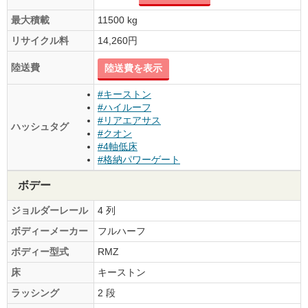
最大積載
11500 kg
リサイクル料
14,260円
陸送費
陸送費を表示
#キーストン
#ハイルーフ
#リアエアサス
ハッシュタグ
#クオン
#4軸低床
#格納パワーゲート
ボデー
ジョルダーレール
4 列
ボディーメーカー
フルハーフ
ボディー型式
RMZ
床
キーストン
ラッシング
2 段