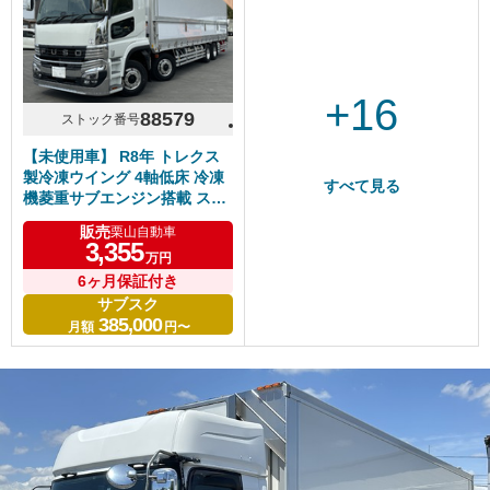
+16
88579
ストック番号
【未使用車】 R8年 トレクス
製冷凍ウイング 4軸低床 冷凍
すべて見る
機菱重サブエンジン搭載 スタ
ンバイ キーストン床 ジョルダ
販売
栗山自動車
ー/ジョロダー4列 現行型スー
3,355
万円
パーグレート リアエアサス ア
ルミホイール シフトパイロッ
6ヶ月保証付き
ト 6R20エンジン 車検付き
サブスク
385,000
月額
円〜