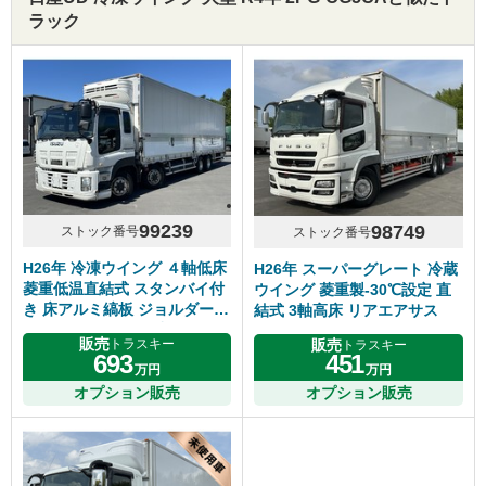
ラック
99239
98749
ストック番号
ストック番号
H26年 冷凍ウイング ４軸低床
H26年 スーパーグレート 冷蔵
菱重低温直結式 スタンバイ付
ウイング 菱重製-30℃設定 直
き 床アルミ縞板 ジョルダー４
結式 3軸高床 リアエアサス
列 リアエアサス ７速マニュア
販売
販売
トラスキー
トラスキー
ル いすゞギガ 車検付き
693
451
万円
万円
オプション販売
オプション販売