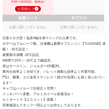
9:00〜18:00(日・祝休み)
お見積もり
短期リース
サブスク
お取り扱いございません
お取り扱いございません
日産ＵＤ大型！低床4軸冷凍ウイングの入庫です。
ボデーはフルハーフ製、冷凍機は菱重サブエンジン【TU100SB】搭
載！ -35℃設定！
菱重製冷凍機 -35℃設定。
6時間で29℃～-26℃まで確認済。
床はキーストン、ジョルダー4列配列。
庫内を効率よく冷却でき、パレット移動も効率よく作業可能。
門口、蝶番、エビ金具ステンレス！錆びや塩害にも強く造られてい
ます！
キャブはハイルーフ仕様広々空間！
メッキパーツ多数、アルミホイール装着済み！
セミオートマ【エスコット】搭載！
現車確認もスタッフ一同心よりお待ちしております。