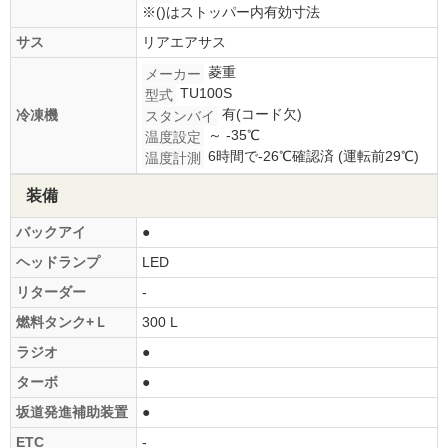
※()はストッパー内有効寸法
サス
リアエアサス
菱重
メーカー
TU100S
型式
有(コード欠)
冷凍機
スタンバイ
～ -35℃
温度設定
6時間で-26℃確認済 (運転前29℃)
温度計測
装備
バックアイ
●
ヘッドランプ
LED
リターダー
-
燃料タンク+Ｌ
300 L
ラジオ
●
ターボ
●
坂道発進補助装置
●
ETC
-