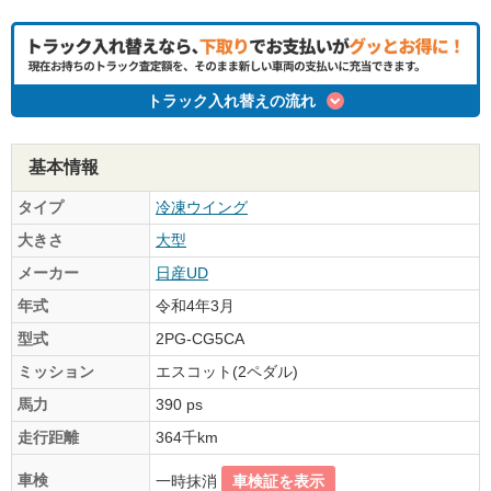
トラック入れ替えの流れ
基本情報
タイプ
冷凍ウイング
大きさ
大型
メーカー
日産UD
年式
令和4年3月
型式
2PG-CG5CA
ミッション
エスコット(2ペダル)
馬力
390 ps
走行距離
364千km
車検
一時抹消
車検証を表示