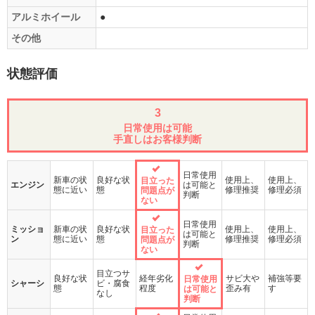
アルミホイール
●
その他
状態評価
3
日常使用は可能
手直しはお客様判断
日常使用
新車の状
良好な状
使用上、
使用上、
目立った
エンジン
は可能と
態に近い
態
修理推奨
修理必須
問題点が
判断
ない
日常使用
ミッショ
新車の状
良好な状
使用上、
使用上、
目立った
は可能と
ン
態に近い
態
修理推奨
修理必須
問題点が
判断
ない
目立つサ
良好な状
経年劣化
サビ大や
補強等要
日常使用
シャーシ
ビ・腐食
態
程度
歪み有
す
は可能と
なし
判断