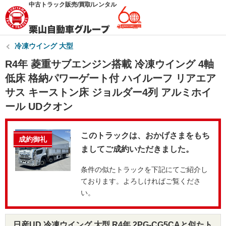
中古トラック販売/買取/レンタル
冷凍ウイング 大型
R4年 菱重サブエンジン搭載 冷凍ウイング 4軸
低床 格納パワーゲート付 ハイルーフ リアエア
サス キーストン床 ジョルダー4列 アルミホイ
ール UDクオン
このトラックは、おかげさまをもち
成約御礼
ましてご成約いただきました。
条件の似たトラックを下記にてご紹介し
ております。よろしければご覧くださ
い。
日産UD 冷凍ウイング 大型 R4年 2PG-CG5CAと似たト