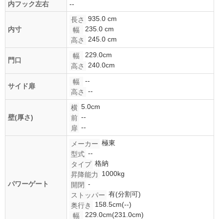
内フック左右
--
935.0 cm
長さ
235.0 cm
内寸
幅
245.0 cm
高さ
229.0cm
幅
門口
240.0cm
高さ
--
幅
サイド扉
--
高さ
5.0cm
横
--
壁(厚さ)
前
--
扉
極東
メーカー
--
型式
格納
タイプ
1000kg
昇降能力
パワーゲート
-
開閉
有(分割可)
ストッパー
158.5cm(--)
奥行き
229.0cm(231.0cm)
幅