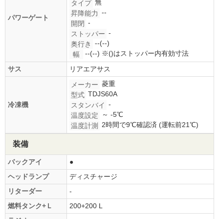
無
タイプ
--
昇降能力
パワーゲート
-
開閉
-
ストッパー
--(--)
奥行き
--(--)
※()はストッパー内有効寸法
幅
サス
リアエアサス
菱重
メーカー
TDJS60A
型式
-
冷凍機
スタンバイ
～ -5℃
温度設定
2時間で9℃確認済 (運転前21℃)
温度計測
装備
バックアイ
●
ヘッドランプ
ディスチャージ
リターダー
-
燃料タンク+Ｌ
200+200 L