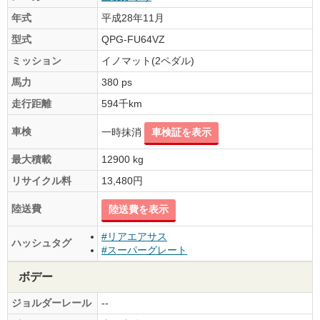
年式
平成28年11月
型式
QPG-FU64VZ
ミッション
イノマット(2ペダル)
馬力
380 ps
走行距離
594千km
車検
一時抹消
車検証を表示
最大積載
12900 kg
リサイクル料
13,480円
陸送費
陸送費を表示
#リアエアサス
ハッシュタグ
#スーパーグレート
ボデー
ジョルダーレール
--