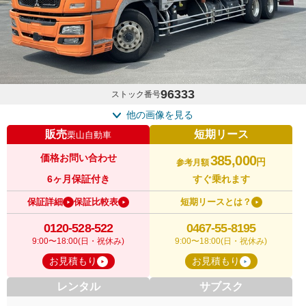
96333
ストック番号
他の画像を見る
販売
短期リース
栗山自動車
価格お問い合わせ
385,000
円
参考月額
6ヶ月保証付き
すぐ乗れます
保証詳細
保証比較表
短期リースとは？
0120-528-522
0467-55-8195
9:00〜18:00(日・祝休み)
9:00〜18:00(日・祝休み)
お見積もり
お見積もり
レンタル
サブスク