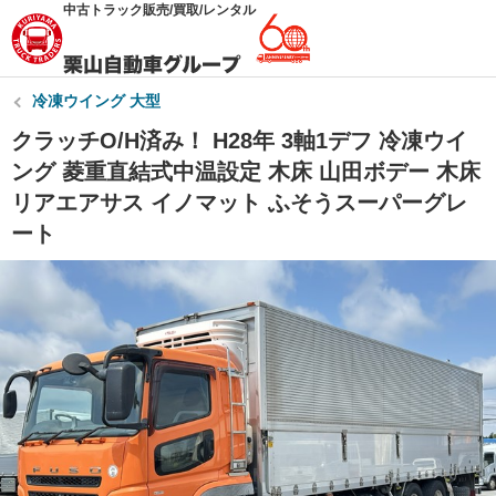
中古トラック販売/買取/レンタル
冷凍ウイング 大型
クラッチO/H済み！ H28年 3軸1デフ 冷凍ウイ
ング 菱重直結式中温設定 木床 山田ボデー 木床
リアエアサス イノマット ふそうスーパーグレ
ート