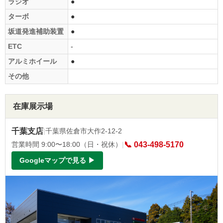
ラジオ
●
ターボ
●
坂道発進補助装置
●
ETC
-
アルミホイール
●
その他
在庫展示場
千葉支店
|
千葉県佐倉市大作2-12-2
営業時間 9:00〜18:00（日・祝休）
|
📞 043-498-5170
Googleマップで見る ▶