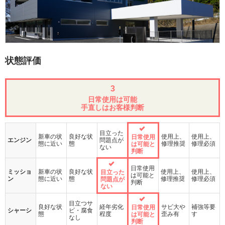
状態評価
3
日常使用は可能
手直しはお客様判断
目立った
新車の状
良好な状
使用上、
使用上、
日常使用
エンジン
問題点が
態に近い
態
修理推奨
修理必須
は可能と
ない
判断
日常使用
ミッショ
新車の状
良好な状
使用上、
使用上、
目立った
は可能と
ン
態に近い
態
修理推奨
修理必須
問題点が
判断
ない
目立つサ
良好な状
経年劣化
サビ大や
補強等要
日常使用
シャーシ
ビ・腐食
態
程度
歪み有
す
は可能と
なし
判断