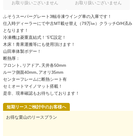
お取り扱いございません
お取り扱いございません
ふそうスーパーグレート3軸冷凍ウイング車の入庫です！
仕入時ディーラーにて中古MT載せ替え（79万㎞）クラッチO/H済み
となります！
冷凍機は菱重直結式！⁻5℃設定！
木床！青果運搬等にも使用頂けます！
山田車体製ボデー！
断熱厚：
フロント､リアドア､天井各50mm
ルーフ側面40mm､アオリ35mm
センターフレームに断熱シート有
セミオートマイノマット搭載！
是非、現車確認もお待ちしております！
短期リースご検討中のお客様へ
お得な栗山のリースプラン