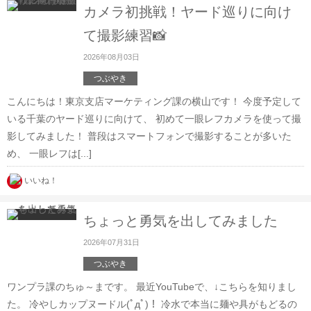
カメラ初挑戦！ヤード巡りに向け
て撮影練習📸
2026年08月03日
つぶやき
こんにちは！東京支店マーケティング課の横山です！ 今度予定して
いる千葉のヤード巡りに向けて、 初めて一眼レフカメラを使って撮
影してみました！ 普段はスマートフォンで撮影することが多いた
め、 一眼レフは[...]
いいね！
ちょっと勇気を出してみました
2026年07月31日
つぶやき
ワンプラ課のちゅ～まです。 最近YouTubeで、↓こちらを知りまし
た。 冷やしカップヌードル(ﾟдﾟ)！ 冷水で本当に麺や具がもどるの