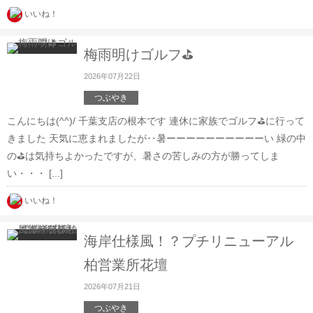
いいね！
梅雨明けゴルフ⛳
2026年07月22日
つぶやき
こんにちは(^^)/ 千葉支店の根本です 連休に家族でゴルフ⛳に行って
きました 天気に恵まれましたが‥暑ーーーーーーーーーーい 緑の中
の⛳は気持ちよかったですが、暑さの苦しみの方が勝ってしま
い・・・ [...]
いいね！
海岸仕様風！？プチリニューアル
柏営業所花壇
2026年07月21日
つぶやき