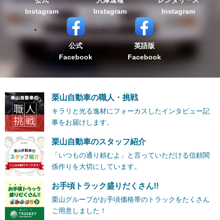
公式
入庫速報
レンタリース
Instagram
Instagram
Instagram
公式
英語版
Facebook
Facebook
栗山自動車の職人・挑戦
キラリと光る逸材にフォーカスしたインタビュー記
事をお届けします。
栗山自動車のスタッフ紹介
「いつもの通り頼むよ」と言っていただける信頼関
係作りを大切にしています。
お手頃トラック盛りだくさん!!
栗山グループがお手頃価格帯のトラックをたくさん
ご用意しました！