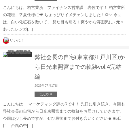
こんにちは。柏営業所 ファイナンス営業課 岩佐です！ 柏営業所
の花壇、🎐夏仕様に☀ ちょっぴりイメチェンしました！🌻✨ 今回
は、白い化粧石を敷いて、 見た目も明るく爽やかな雰囲気に♪ 元々
あったレンガ[...]
いいね！
弊社会長の自宅(東京都江戸川区)か
ら日光東照宮までの軌跡vol.4完結
編
2026年07月17日
つぶやき
こんにちは！ マーケティング課のRです！ 先日に引き続き、今回も
弊社会長の自宅から日光東照宮までの軌跡をお届けしていきます。
今回は少し長めですが、ぜひ最後までお付き合いください☻ ■5日
目 台風の中[...]