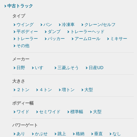
中古トラック
タイプ
ウイング
バン
冷凍車
クレーン/セルフ
平ボディー
ダンプ
トレーラーヘッド
トレーラー
パッカー
アームロール
ミキサー
その他
メーカー
日野
いすゞ
三菱ふそう
日産UD
大きさ
２トン
４トン
増トン
大型
ボディー幅
ワイド
セミワイド
標準幅
大型
パワーゲート
あり
かぶせ
跳上
格納
垂直
なし