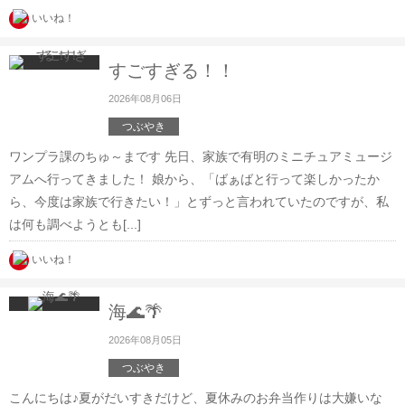
懇親会
(118)
いいね！
家族
(317)
すごすぎる！！
トラック
(249)
2026年08月06日
どうぶつ
(199)
つぶやき
ワンプラ課のちゅ～まです 先日、家族で有明のミニチュアミュージ
つぶやき
(1101)
アムへ行ってきました！ 娘から、「ばぁばと行って楽しかったか
ら、今度は家族で行きたい！」とずっと言われていたのですが、私
グルメ
(473)
は何も調べようとも[...]
お客さま
(248)
いいね！
お出かけ
(766)
海🌊🌴
オリジナルグッズ
(41)
2026年08月05日
ありがとうの輪
(51)
つぶやき
こんにちは♪夏がだいすきだけど、夏休みのお弁当作りは大嫌いな