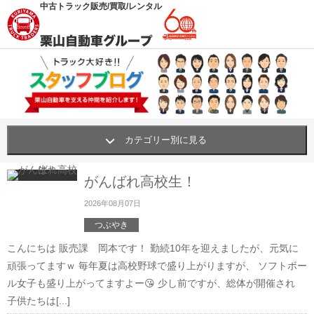
中古トラック販売/買取/レンタル
カテゴリー別に見る
栗山自動車の職人・挑戦
(62)
がんばれ高校生！
買い物・おすすめ・グッズ
(341)
2026年08月07日
つぶやき
笑顔プロジェクト
(42)
こんにちは 販売課 岡本です！ 勤続10年を迎えましたが、元気に
社内行事・研修
(311)
頑張ってますｗ 毎年夏は高校野球で盛り上がりますが、 ソフトボー
ル女子も盛り上がってますよー😘 少し前ですが、総体が開催され
社内環境UP!
(261)
子供たちは[...]