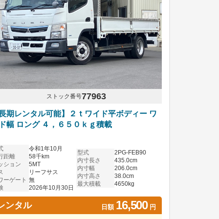
77963
ストック番号
長期レンタル可能】２ｔワイド平ボディー ワ
ド幅 ロング ４，６５０ｋｇ積載
式
令和1年10月
型式
2PG-FEB90
行距離
58千km
内寸長さ
435.0cm
ッション
5MT
内寸幅
206.0cm
ス
リーフサス
内寸高さ
38.0cm
ワーゲート
無
最大積載
4650kg
検
2026年10月30日
16,500
レンタル
日額
円