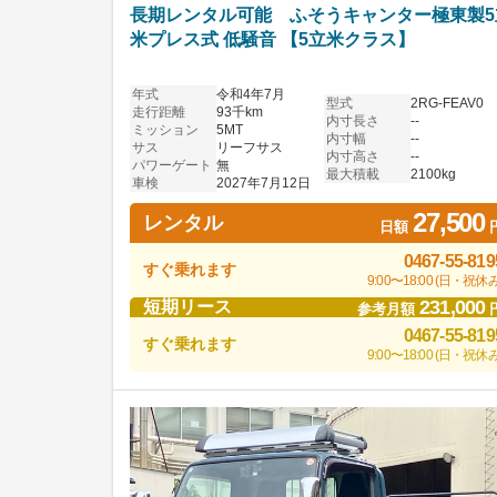
長期レンタル可能 ふそうキャンター極東製5
米プレス式 低騒音 【5立米クラス】
年式
令和4年7月
型式
2RG-FEAV0
走行距離
93千km
内寸長さ
--
ミッション
5MT
内寸幅
--
サス
リーフサス
内寸高さ
--
パワーゲート
無
最大積載
2100kg
車検
2027年7月12日
27,500
レンタル
日額
0467-55-819
すぐ乗れます
9:00〜18:00 (日・祝休み
231,000
短期リース
参考月額
0467-55-819
すぐ乗れます
9:00〜18:00 (日・祝休み