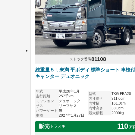
81108
ストック番号
総重量５ｔ未満 平ボディ 標準ショート 車検
キャンター デュオニック
年式
平成28年1月
型式
TKG-FBA20
走行距離
257千km
内寸長さ
311.0cm
ミッション
デュオニック
内寸幅
161.0cm
サス
リーフサス
内寸高さ
38.0cm
パワーゲート
無
最大積載
2000kg
車検
2027年1月27日
110
販売
トラスキー
万