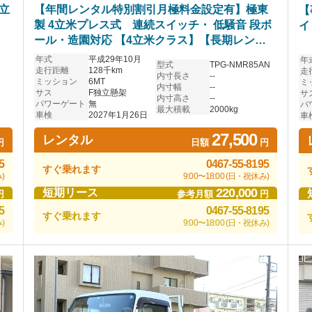
立
【年間レンタル特別割引月極料金設定有】極東
【
製 4立米プレス式 連続スイッチ・ 低騒音 段ボ
イ
ール・造園対応 【4立米クラス】【長期レンタ
ル・リースOK】
年式
平成29年10月
年
型式
TPG-NMR85AN
走行距離
128千km
走
内寸長さ
--
ミッション
6MT
ミ
内寸幅
--
サス
F独立懸架
サ
内寸高さ
--
パワーゲート
無
パ
最大積載
2000kg
車検
2027年1月26日
車
27,500
レンタル
円
日額
円
5
0467-55-8195
すぐ乗れます
)
9:00〜18:00 (日・祝休み)
220,000
短期リース
円
参考月額
円
5
0467-55-8195
すぐ乗れます
)
9:00〜18:00 (日・祝休み)