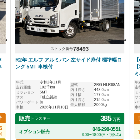
78493
ストック番号
車
R2年 エルフ アルミバン 左サイド扉付 標準幅ロ
【
準
ング 5MT 車検付
【
ミ
年式
令和2年11月
年
型式
2RG-NLR88AN
走行距離
192千km
走
内寸長さ
448.0cm
ミッション
5MT
ミ
内寸幅
177.0cm
サス
F独立懸架
サ
内寸高さ
215.0cm
パワーゲート
無
パ
最大積載
2000kg
車検
2026年11月10日
車
385
せ
販売
トラスキー
万円
5
046-298-0551
オプション販売
)
9:00〜18:00 (日・祝休み)