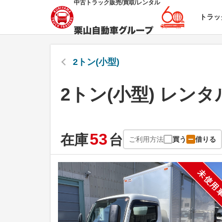
中古トラック販売/買取/レンタル
トラッ
2トン(小型)
2トン(小型) レンタ
53
在庫
台
ご利用方法
買う
借りる
未使用