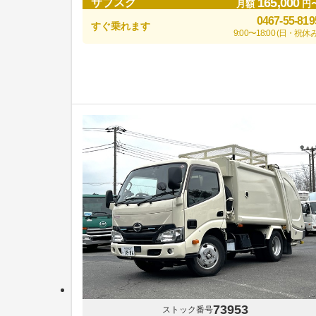
165,000
サブスク
月額
円
0467-55-819
すぐ乗れます
9:00〜18:00 (日・祝休み
73953
ストック番号