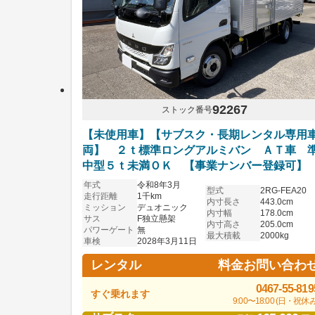
92267
ストック番号
【未使用車】【サブスク・長期レンタル専用
両】 ２ｔ標準ロングアルミバン ＡＴ車 
中型５ｔ未満ＯＫ 【事業ナンバー登録可】
年式
令和8年3月
型式
2RG-FEA20
走行距離
1千km
内寸長さ
443.0cm
ミッション
デュオニック
内寸幅
178.0cm
サス
F独立懸架
内寸高さ
205.0cm
パワーゲート
無
最大積載
2000kg
車検
2028年3月11日
料金お問い合わ
レンタル
0467-55-819
すぐ乗れます
9:00〜18:00 (日・祝休み