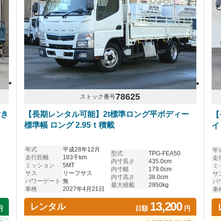
78625
ストック番号
付き
【長期レンタル可能】2t標準ロング平ボディー
【
標準幅 ロング 2.95ｔ積載
イ
年式
平成28年12月
年
型式
TPG-FEA50
走行距離
183千km
走
内寸長さ
435.0cm
ミッション
5MT
ミ
内寸幅
179.0cm
サス
リーフサス
サ
内寸高さ
38.0cm
パワーゲート
無
パ
最大積載
2950kg
車検
2027年4月21日
車
13,200
レンタル
円
日額
円