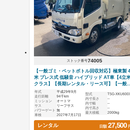
74005
ストック番号
【一般ゴミ・ペットボトル回収対応】極東製 
米 プレス式 低騒音 ハイブリッド AT車【4立
クラス】【長期レンタル・リース可】【一般
み対応】【資源ごみ対応】
年式
平成29年9月
型式
TSG-XKU600
走行距離
94千km
内寸長さ
--
ミッション
オートマ
内寸幅
--
サス
リーフサス
内寸高さ
--
パワーゲート
無
最大積載
2000kg
車検
2027年7月17日
27,500
レンタル
日額