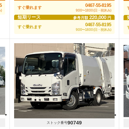
5
0467-55-8195
すぐ乗れます
)
9:00〜18:00 (日・祝休み)
220,000
短期リース
参考月額
円
0467-55-8195
すぐ乗れます
9:00〜18:00 (日・祝休み)
90749
ストック番号