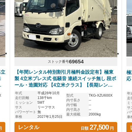
69654
ストック番号
4立
【年間レンタル特別割引月極料金設定有】極東
極
米
製 4立米プレス式 低騒音 連続スイッチ無し 段ボ
応
ご
ール・造園対応 【4立米クラス】【長期レンタ
ル・リースOK】
年式
平成28年10月
年
X
型式
TKG-XZU600X
走行距離
138千km
走
内寸長さ
--
ミッション
5MT
ミ
内寸幅
--
サス
リーフサス
サ
内寸高さ
--
パワーゲート
無
パ
最大積載
2000kg
車検
2027年1月25日
車
27,500
レンタル
円
日額
円