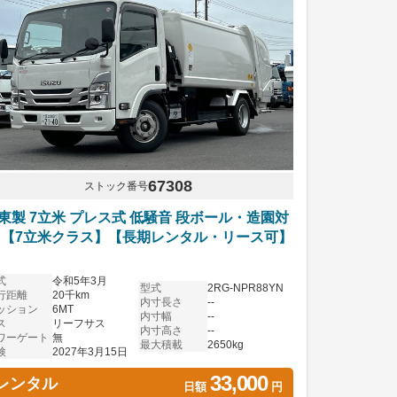
67308
ストック番号
東製 7立米 プレス式 低騒音 段ボール・造園対
 【7立米クラス】【長期レンタル・リース可】
式
令和5年3月
型式
2RG-NPR88YN
行距離
20千km
内寸長さ
--
ッション
6MT
内寸幅
--
ス
リーフサス
内寸高さ
--
ワーゲート
無
最大積載
2650kg
検
2027年3月15日
33,000
レンタル
日額
円