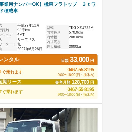
事業用ナンバーOK】極東フラトップ ３ｔワ
ド積載車
式
平成29年12月
型式
TKG-XZU722M
行距離
93千km
内寸長さ
570.0cm
ッション
6MT
内寸幅
208.0cm
ス
リーフサス
内寸高さ
--
ワーゲート
無
最大積載
3000kg
検
2027年6月26日
33,000
レンタル
日額
円
0467-55-8195
すぐ乗れます
9:00〜18:00 (日・祝休み)
128,700
短期リース
参考月額
円
0467-55-8195
すぐ乗れます
9:00〜18:00 (日・祝休み)