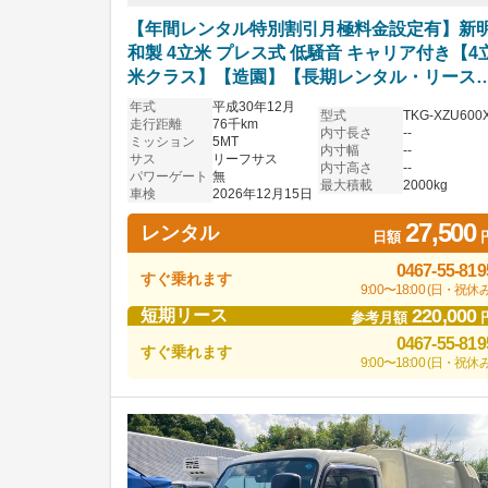
【年間レンタル特別割引月極料金設定有】新
和製 4立米 プレス式 低騒音 キャリア付き【4
米クラス】【造園】【長期レンタル・リース
可】
年式
平成30年12月
型式
TKG-XZU600
走行距離
76千km
内寸長さ
--
ミッション
5MT
内寸幅
--
サス
リーフサス
内寸高さ
--
パワーゲート
無
最大積載
2000kg
車検
2026年12月15日
27,500
レンタル
日額
0467-55-819
すぐ乗れます
9:00〜18:00 (日・祝休み
220,000
短期リース
参考月額
0467-55-819
すぐ乗れます
9:00〜18:00 (日・祝休み