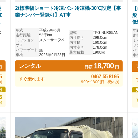
明
2t標準幅ショート冷凍バン 冷凍機-30℃設定【事
【
立
業ナンバー登録可】AT車
般
低
O
年式
平成29年6月
年
X
型式
TPG-NLR85AN
走行距離
53千km
走
内寸長さ
299.0cm
ミッション
スムーサー(2ペダル)
ミ
内寸幅
160.0cm
サス
-
サ
内寸高さ
178.0cm
パワーゲート
無
パ
最大積載
1900kg
車検
2026年9月23日
車
18,700
レンタル
円
日額
円
5
0467-55-8195
すぐ乗れます
)
9:00〜18:00 (日・祝休み)
円
5
)