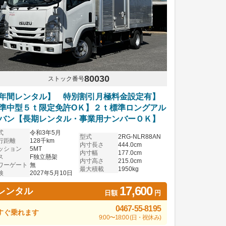
80030
ストック番号
年間レンタル】 特別割引月極料金設定有】
準中型５ｔ限定免許OＫ】２ｔ標準ロングアル
バン【長期レンタル・事業用ナンバーＯＫ】
式
令和3年5月
型式
2RG-NLR88AN
行距離
128千km
内寸長さ
444.0cm
ッション
5MT
内寸幅
177.0cm
ス
F独立懸架
内寸高さ
215.0cm
ワーゲート
無
最大積載
1950kg
検
2027年5月10日
17,600
レンタル
日額
円
0467-55-8195
すぐ乗れます
9:00〜18:00 (日・祝休み)