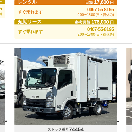
17,600
〜
レンタル
日額
円
5
0467-55-8195
すぐ乗れます
)
9:00〜18:00 (日・祝休み)
176,000
短期リース
参考月額
円
0467-55-8195
すぐ乗れます
9:00〜18:00 (日・祝休み)
74454
ストック番号