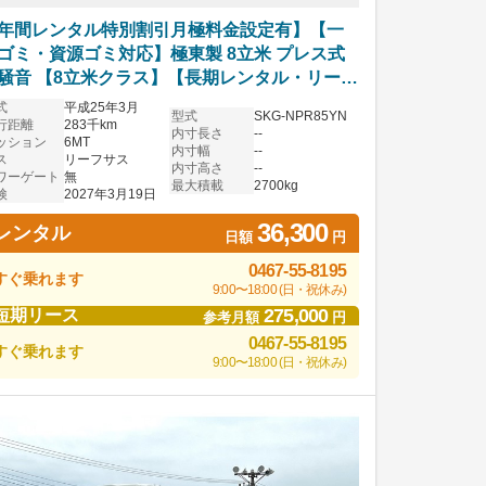
年間レンタル特別割引月極料金設定有】【一
ゴミ・資源ゴミ対応】極東製 8立米 プレス式
騒音 【8立米クラス】【長期レンタル・リース
K】
式
平成25年3月
型式
SKG-NPR85YN
行距離
283千km
内寸長さ
--
ッション
6MT
内寸幅
--
ス
リーフサス
内寸高さ
--
ワーゲート
無
最大積載
2700kg
検
2027年3月19日
36,300
レンタル
日額
円
0467-55-8195
すぐ乗れます
9:00〜18:00 (日・祝休み)
275,000
短期リース
参考月額
円
0467-55-8195
すぐ乗れます
9:00〜18:00 (日・祝休み)