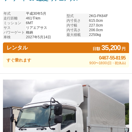
年式
平成30年5月
型式
2KG-FK64F
走行距離
461千km
内寸長さ
615.0cm
ミッション
6MT
内寸幅
227.0cm
サス
リアエアサス
内寸高さ
206.0cm
パワーゲート
格納
最大積載
2250kg
車検
2027年5月14日
35,200
レンタル
日額
円
0467-55-8195
すぐ乗れます
9:00〜18:00 (日・祝休み)