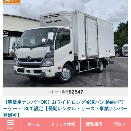
82547
ストック番号
【事業用ナンバーOK】2tワイド ロング冷凍バン 格納パワ
ーゲート -30℃設定【長期レンタル・リース・事業ナンバー
登録可】
年式
平成30年4月
ホーム
トラック検索
閲覧履歴
問合せ
型式
TKG-XZU710M
走行距離
230千km
メニュー
内寸長さ
462.0cm