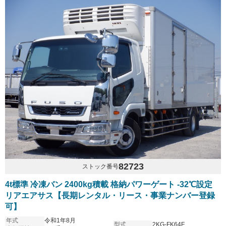
82723
ストック番号
4t標準 冷凍バン 2400kg積載 格納パワーゲート -32℃設定
リアエアサス【長期レンタル・リース・事業ナンバー登録
可】
年式
令和1年8月
型式
2KG-FK64F