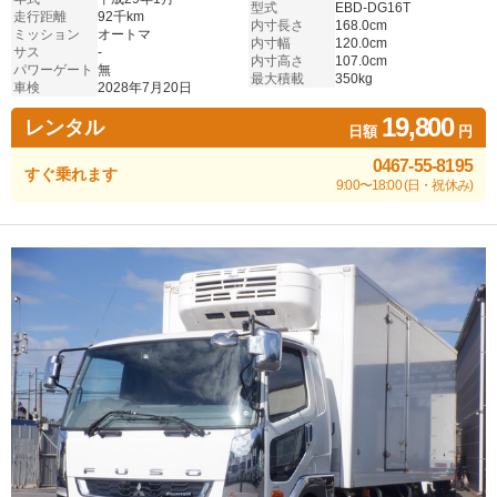
型式
EBD-DG16T
走行距離
92千km
内寸長さ
168.0cm
ミッション
オートマ
内寸幅
120.0cm
サス
-
内寸高さ
107.0cm
パワーゲート
無
最大積載
350kg
車検
2028年7月20日
19,800
レンタル
日額
円
0467-55-8195
すぐ乗れます
9:00〜18:00 (日・祝休み)