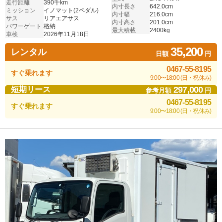
走行距離
390千km
内寸長さ
642.0cm
ミッション
イノマット(2ペダル)
内寸幅
216.0cm
サス
リアエアサス
内寸高さ
201.0cm
パワーゲート
格納
最大積載
2400kg
車検
2026年11月18日
35,200
レンタル
日額
円
0467-55-8195
すぐ乗れます
9:00〜18:00 (日・祝休み)
297,000
短期リース
参考月額
円
0467-55-8195
すぐ乗れます
9:00〜18:00 (日・祝休み)