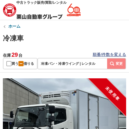
中古トラック販売/買取/レンタル
ホーム
冷凍車
29
順番/件数を変える
在庫
台
買う
借りる
冷凍バン・冷凍ウイング | レンタル
変更
未使用車