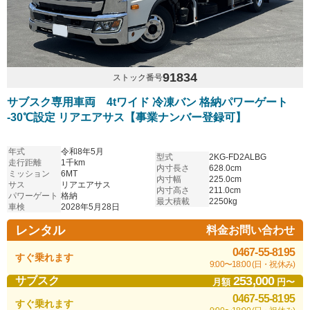
91834
ストック番号
サブスク専用車両 4tワイド 冷凍バン 格納パワーゲート
-30℃設定 リアエアサス【事業ナンバー登録可】
年式
令和8年5月
型式
2KG-FD2ALBG
走行距離
1千km
内寸長さ
628.0cm
ミッション
6MT
内寸幅
225.0cm
サス
リアエアサス
内寸高さ
211.0cm
パワーゲート
格納
最大積載
2250kg
車検
2028年5月28日
レンタル
料金お問い合わせ
0467-55-8195
すぐ乗れます
9:00〜18:00 (日・祝休み)
253,000
サブスク
月額
円〜
0467-55-8195
すぐ乗れます