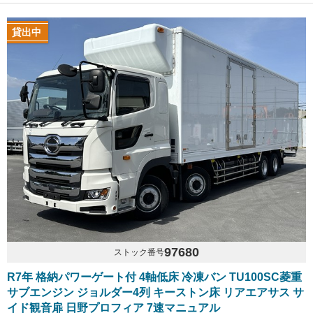
貸出中
97680
ストック番号
R7年 格納パワーゲート付 4軸低床 冷凍バン TU100SC菱重
サブエンジン ジョルダー4列 キーストン床 リアエアサス サ
イド観音扉 日野プロフィア 7速マニュアル