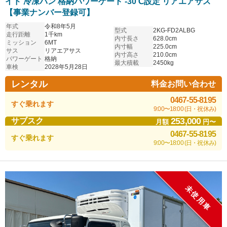
イド 冷凍バン 格納パワーゲート -30℃設定 リアエアサス
【事業ナンバー登録可】
年式
令和8年5月
型式
2KG-FD2ALBG
走行距離
1千km
内寸長さ
628.0cm
ミッション
6MT
内寸幅
225.0cm
サス
リアエアサス
内寸高さ
210.0cm
パワーゲート
格納
最大積載
2450kg
車検
2028年5月28日
レンタル
料金お問い合わせ
0467-55-8195
すぐ乗れます
9:00〜18:00 (日・祝休み)
253,000
サブスク
月額
円〜
0467-55-8195
すぐ乗れます
9:00〜18:00 (日・祝休み)
未使用車