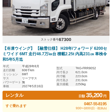
67300
ストック番号
【冷凍ウイング】 【融雪仕様】 H28年/フォワード 6200セ
ミワイド 6MT 走行46.7万㎞台 積載2.25t 内高231㎝ 車検令
和5年5月迄
年式
平成28年8月
型式
TKG-FRR90S2
走行距離
606千km
内寸長さ
621.0cm
ミッション
6MT
内寸幅
223.0cm
サス
リーフサス
内寸高さ
231.0cm
パワーゲート
無
最大積載
2250kg
車検
2027年5月16日
35,200
レンタル
日額
円
0467-55-8195
すぐ乗れます
9:00〜18:00 (日・祝休み)