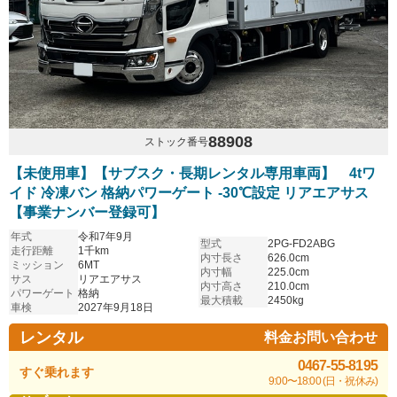
88908
ストック番号
【未使用車】【サブスク・長期レンタル専用車両】 4tワ
イド 冷凍バン 格納パワーゲート -30℃設定 リアエアサス
【事業ナンバー登録可】
年式
令和7年9月
型式
2PG-FD2ABG
走行距離
1千km
内寸長さ
626.0cm
ミッション
6MT
内寸幅
225.0cm
サス
リアエアサス
内寸高さ
210.0cm
パワーゲート
格納
最大積載
2450kg
車検
2027年9月18日
レンタル
料金お問い合わせ
0467-55-8195
すぐ乗れます
9:00〜18:00 (日・祝休み)