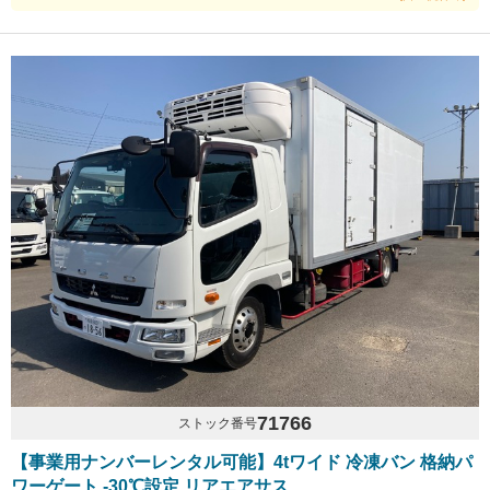
71766
ストック番号
【事業用ナンバーレンタル可能】4tワイド 冷凍バン 格納パ
ワーゲート -30℃設定 リアエアサス