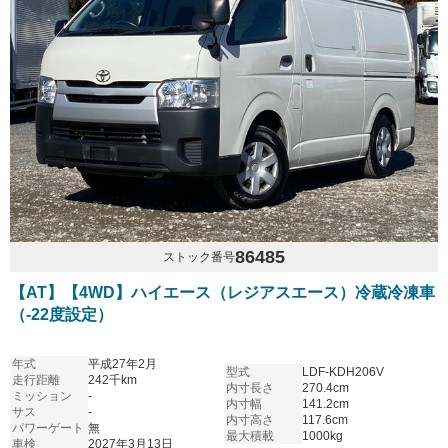
86485
ストック番号
【AT】【4WD】ハイエース（レジアスエース）冷蔵冷凍車
（-22度設定）
年式
平成27年2月
型式
LDF-KDH206V
走行距離
242千km
内寸長さ
270.4cm
ミッション
-
内寸幅
141.2cm
サス
-
内寸高さ
117.6cm
パワーゲート
無
最大積載
1000kg
車検
2027年3月13日