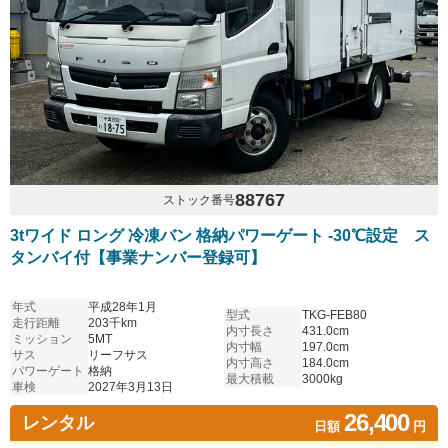
88767
ストック番号
3tワイド ロング 冷凍バン 格納パワーゲート -30℃設定 ス
タンバイ付【事業ナンバー登録可】
年式
平成28年1月
型式
TKG-FEB80
走行距離
203千km
内寸長さ
431.0cm
ミッション
5MT
内寸幅
197.0cm
サス
リーフサス
内寸高さ
184.0cm
パワーゲート
格納
最大積載
3000kg
車検
2027年3月13日
26,400
レンタル
日額
円