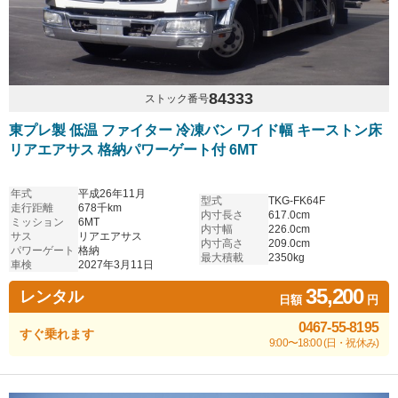
84333
ストック番号
東プレ製 低温 ファイター 冷凍バン ワイド幅 キーストン床
リアエアサス 格納パワーゲート付 6MT
年式
平成26年11月
型式
TKG-FK64F
走行距離
678千km
内寸長さ
617.0cm
ミッション
6MT
内寸幅
226.0cm
サス
リアエアサス
内寸高さ
209.0cm
パワーゲート
格納
最大積載
2350kg
車検
2027年3月11日
35,200
レンタル
日額
円
0467-55-8195
すぐ乗れます
9:00〜18:00 (日・祝休み)