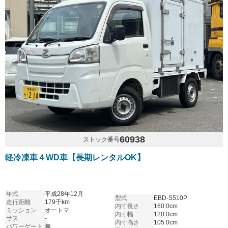
60938
ストック番号
軽冷凍車４WD車【長期レンタルOK】
年式
平成28年12月
型式
EBD-S510P
走行距離
179千km
内寸長さ
160.0cm
ミッション
オートマ
内寸幅
120.0cm
サス
-
内寸高さ
105.0cm
パワーゲート
無