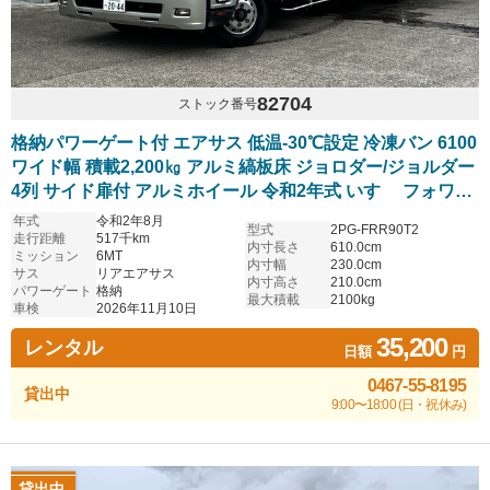
82704
ストック番号
格納パワーゲート付 エアサス 低温-30℃設定 冷凍バン 6100
ワイド幅 積載2,200㎏ アルミ縞板床 ジョロダー/ジョルダー
4列 サイド扉付 アルミホイール 令和2年式 いすゞ フォワー
ド
年式
令和2年8月
型式
2PG-FRR90T2
走行距離
517千km
内寸長さ
610.0cm
ミッション
6MT
内寸幅
230.0cm
サス
リアエアサス
内寸高さ
210.0cm
パワーゲート
格納
最大積載
2100kg
車検
2026年11月10日
35,200
レンタル
日額
円
0467-55-8195
貸出中
9:00〜18:00 (日・祝休み)
貸出中