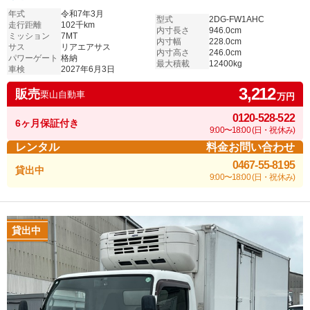
年式
令和7年3月
型式
2DG-FW1AHC
走行距離
102千km
内寸長さ
946.0cm
ミッション
7MT
内寸幅
228.0cm
サス
リアエアサス
内寸高さ
246.0cm
パワーゲート
格納
最大積載
12400kg
車検
2027年6月3日
3,212
販売
栗山自動車
万円
0120-528-522
6ヶ月保証付き
9:00〜18:00 (日・祝休み)
レンタル
料金お問い合わせ
0467-55-8195
貸出中
9:00〜18:00 (日・祝休み)
貸出中