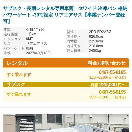
サブスク・長期レンタル専用車両 4tワイド 冷凍バン 格納
パワーゲート -30℃設定 リアエアサス【事業ナンバー登録
可】
年式
令和7年9月
型式
2PG-FD2ABG
走行距離
1千km
内寸長さ
626.0cm
ミッション
6MT
内寸幅
225.0cm
サス
リアエアサス
内寸高さ
210.0cm
パワーゲート
格納
最大積載
2450kg
車検
2027年9月18日
レンタル
料金お問い合わせ
0467-55-8195
すぐ乗れます
9:00〜18:00 (日・祝休み)
220,000
サブスク
月額
円〜
0467-55-8195
すぐ乗れます
9:00〜18:00 (日・祝休み)