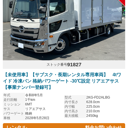
91827
ストック番号
【未使用車】【サブスク・長期レンタル専用車両】 4tワ
イド 冷凍バン 格納パワーゲート -30℃設定 リアエアサス
【事業ナンバー登録可】
年式
令和8年5月
型式
2KG-FD2ALBG
走行距離
1千km
内寸長さ
628.0cm
ミッション
6MT
内寸幅
225.0cm
サス
リアエアサス
内寸高さ
210.0cm
パワーゲート
格納
最大積載
2450kg
車検
2028年5月28日
レンタル
料金お問い合わせ