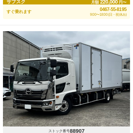
220,000
サブスク
月額
円〜
0467-55-8195
すぐ乗れます
9:00〜18:00 (日・祝休み)
88907
ストック番号