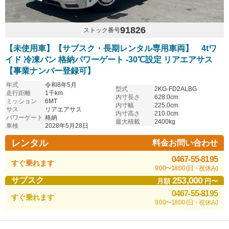
91826
ストック番号
【未使用車】【サブスク・長期レンタル専用車両】 4tワ
イド 冷凍バン 格納パワーゲート -30℃設定 リアエアサス
【事業ナンバー登録可】
年式
令和8年5月
型式
2KG-FD2ALBG
走行距離
1千km
内寸長さ
628.0cm
ミッション
6MT
内寸幅
225.0cm
サス
リアエアサス
内寸高さ
210.0cm
パワーゲート
格納
最大積載
2400kg
車検
2028年5月28日
レンタル
料金お問い合わせ
0467-55-8195
すぐ乗れます
9:00〜18:00 (日・祝休み)
253,000
サブスク
月額
円〜
0467-55-8195
すぐ乗れます
9:00〜18:00 (日・祝休み)