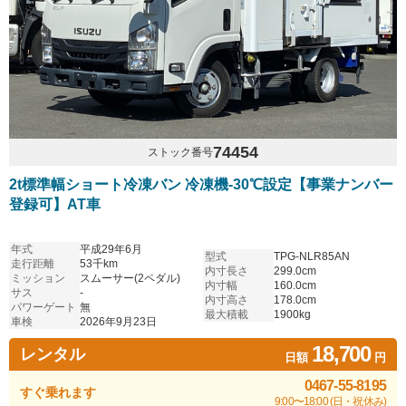
74454
ストック番号
2t標準幅ショート冷凍バン 冷凍機-30℃設定【事業ナンバー
登録可】AT車
年式
平成29年6月
型式
TPG-NLR85AN
走行距離
53千km
内寸長さ
299.0cm
ミッション
スムーサー(2ペダル)
内寸幅
160.0cm
サス
-
内寸高さ
178.0cm
パワーゲート
無
最大積載
1900kg
車検
2026年9月23日
18,700
レンタル
日額
円
0467-55-8195
すぐ乗れます
9:00〜18:00 (日・祝休み)