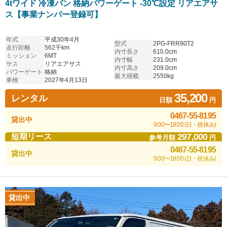
4tワイド 冷凍バン 格納パワーゲート -30℃設定 リアエアサ
ス【事業ナンバー登録可】
年式
平成30年4月
型式
2PG-FRR90T2
走行距離
562千km
内寸長さ
610.0cm
ミッション
6MT
内寸幅
231.0cm
サス
リアエアサス
内寸高さ
209.0cm
パワーゲート
格納
最大積載
2550kg
車検
2027年4月13日
35,200
レンタル
日額
円
0467-55-8195
貸出中
9:00〜18:00 (日・祝休み)
297,000
短期リース
参考月額
円
0467-55-8195
貸出中
9:00〜18:00 (日・祝休み)
貸出中