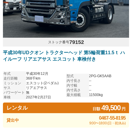
79152
ストック番号
平成30年UDクオン トラクターヘッド 第5輪荷重11.5ｔ ハ
イルーフ リアエアサス エスコット 車検付き
年式
平成30年12月
型式
2PG-GK5AAB
走行距離
368千km
内寸長さ
--
ミッション
エスコット(2ペダル)
内寸幅
--
サス
リアエアサス
内寸高さ
--
パワーゲート
無
最大積載
11500kg
車検
2027年2月27日
49,500
レンタル
日額
円
0467-55-8195
貸出中
9:00〜18:00 (日・祝休み)