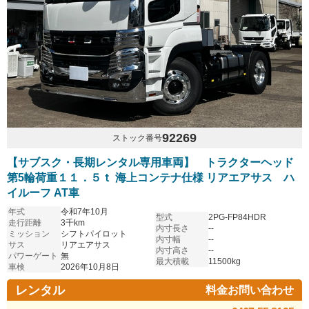
92269
ストック番号
【サブスク・長期レンタル専用車両】 トラクターヘッド
第5輪荷重１１．５ｔ 海上コンテナ仕様 リアエアサス ハ
イルーフ AT車
年式
令和7年10月
型式
2PG-FP84HDR
走行距離
3千km
内寸長さ
--
ミッション
シフトパイロット
内寸幅
--
サス
リアエアサス
内寸高さ
--
パワーゲート
無
最大積載
11500kg
車検
2026年10月8日
レンタル
料金お問い合わせ