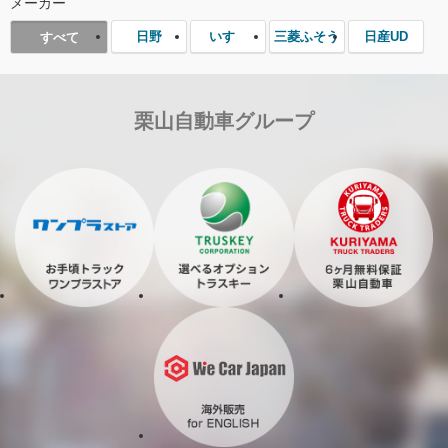
メーカー
日野
いすゞ
三菱ふそう
日産UD
すべて
栗山自動車グループ