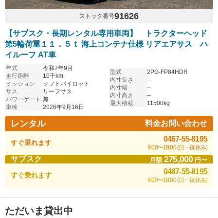
91626
ストック番号
【サブスク・長期レンタル専用車両】 トラクターヘッド
第5輪荷重１１．５ｔ 海上コンテナ仕様 リアエアサス ハ
イルーフ AT車
年式
令和7年9月
型式
2PG-FP84HDR
走行距離
10千km
内寸長さ
--
ミッション
シフトパイロット
内寸幅
--
サス
リーフサス
内寸高さ
--
パワーゲート
無
最大積載
11500kg
車検
2026年9月16日
レンタル
料金お問い合わせ
0467-55-8195
すぐ乗れます
9:00〜18:00 (日・祝休み)
275,000
サブスク
月額
円〜
0467-55-8195
すぐ乗れます
9:00〜18:00 (日・祝休み)
ただいま貸出中