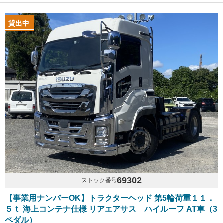
貸出中
69302
ストック番号
【事業用ナンバーOK】トラクターヘッド 第5輪荷重１１．
５ｔ 海上コンテナ仕様 リアエアサス ハイルーフ AT車（3
ペダル）