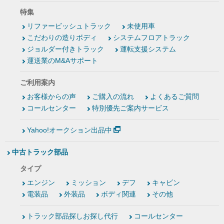
特集
リファービッシュトラック
未使用車
こだわりの造りボディ
システムフロアトラック
ジョルダー付きトラック
運転支援システム
運送業のM&Aサポート
ご利用案内
お客様からの声
ご購入の流れ
よくあるご質問
コールセンター
特別優先ご案内サービス
Yahoo!オークション出品中
中古トラック部品
タイプ
エンジン
ミッション
デフ
キャビン
電装品
外装品
ボディ関連
その他
トラック部品探しお探し代行
コールセンター