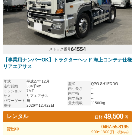
64554
ストック番号
【事業用ナンバーOK】トラクターヘッド 海上コンテナ仕様
リアエアサス
年式
平成27年12月
型式
QPG-SH1EDDG
走行距離
384千km
内寸長さ
--
ミッション
7MT
内寸幅
--
サス
リアエアサス
内寸高さ
--
パワーゲート
無
最大積載
11500kg
車検
2026年12月22日
49,500
レンタル
日額
円
0467-55-8195
貸出中
9:00〜18:00 (日・祝休み)