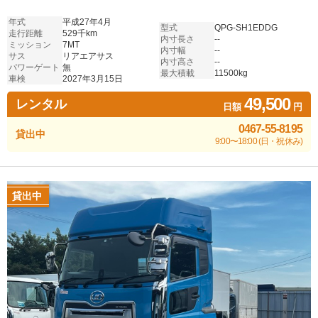
年式
平成27年4月
型式
QPG-SH1EDDG
走行距離
529千km
内寸長さ
--
ミッション
7MT
内寸幅
--
サス
リアエアサス
内寸高さ
--
パワーゲート
無
最大積載
11500kg
車検
2027年3月15日
49,500
レンタル
日額
円
0467-55-8195
貸出中
9:00〜18:00 (日・祝休み)
貸出中