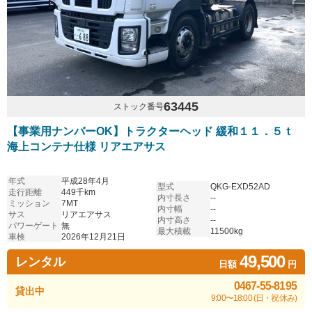
63445
ストック番号
【事業用ナンバーOK】トラクターヘッド 緩和１１．５ｔ
海上コンテナ仕様 リアエアサス
年式
平成28年4月
型式
QKG-EXD52AD
走行距離
449千km
内寸長さ
--
ミッション
7MT
内寸幅
--
サス
リアエアサス
内寸高さ
--
パワーゲート
無
最大積載
11500kg
車検
2026年12月21日
49,500
レンタル
日額
円
0467-55-8195
貸出中
9:00〜18:00 (日・祝休み)