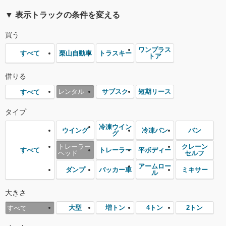
▼ 表示トラックの条件を変える
買う
ワンプラス
栗山自動車
トラスキー
すべて
トア
借りる
レンタル
サブスク
短期リース
すべて
タイプ
冷凍ウイン
ウイング
冷凍バン
バン
グ
トレーラー
クレーン
トレーラー
平ボディー
すべて
ヘッド
セルフ
アームロー
ダンプ
パッカー車
ミキサー
ル
大きさ
大型
増トン
4トン
2トン
すべて