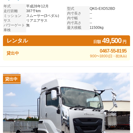
年式
平成28年12月
型式
QKG-EXD52BD
走行距離
387千km
内寸長さ
--
ミッション
スムーサー(3ペダル)
内寸幅
--
サス
リアエアサス
内寸高さ
--
パワーゲート
無
最大積載
11500kg
車検
49,500
レンタル
日額
円
0467-55-8195
貸出中
9:00〜18:00 (日・祝休み)
貸出中