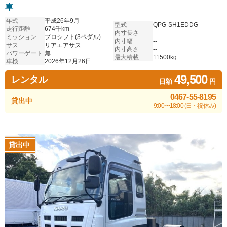
車
年式
平成26年9月
型式
QPG-SH1EDDG
走行距離
674千km
内寸長さ
--
ミッション
プロシフト(3ペダル)
内寸幅
--
サス
リアエアサス
内寸高さ
--
パワーゲート
無
最大積載
11500kg
車検
2026年12月26日
49,500
レンタル
日額
円
0467-55-8195
貸出中
9:00〜18:00 (日・祝休み)
貸出中