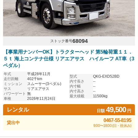
68094
ストック番号
【事業用ナンバーOK】トラクターヘッド 第5輪荷重１１．
５ｔ 海上コンテナ仕様 リアエアサス ハイルーフ AT車（3
ペダル）
年式
平成28年11月
型式
QKG-EXD52BD
走行距離
402千km
内寸長さ
--
ミッション
スムーサー(3ペダル)
内寸幅
--
サス
リアエアサス
内寸高さ
--
パワーゲート
無
最大積載
11500kg
車検
2026年11月24日
49,500
レンタル
日額
円
0467-55-8195
貸出中
9:00〜18:00 (日・祝休み)