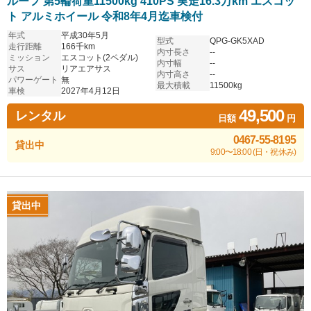
ルーフ 第5輪荷重11500kg 410PS 実走16.3万km エスコッ
ト アルミホイール 令和8年4月迄車検付
年式
平成30年5月
型式
QPG-GK5XAD
走行距離
166千km
内寸長さ
--
ミッション
エスコット(2ペダル)
内寸幅
--
サス
リアエアサス
内寸高さ
--
パワーゲート
無
最大積載
11500kg
車検
2027年4月12日
49,500
レンタル
日額
円
0467-55-8195
貸出中
9:00〜18:00 (日・祝休み)
貸出中