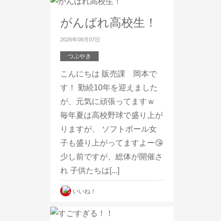
がんばれ高校生！
2026年08月07日
つぶやき
こんにちは 販売課 岡本で
す！ 勤続10年を迎えました
が、元気に頑張ってますｗ
毎年夏は高校野球で盛り上が
りますが、 ソフトボール女
子も盛り上がってますよー😘
少し前ですが、総体が開催さ
れ 子供たちは[...]
いいね！