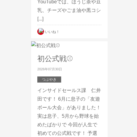
YouTubeでは、ほうじ茶や豆
乳、チーズやごま油や黒コシ
[...]
いいね！
初公式戦⚾
2026年07月30日
つぶやき
インサイドセールス課 仁井
田です！ 6月に息子の「友遊
ボール大会」がありました！
実は息子、5月から野球を始
めたばかりで 今回が人生で
初めての公式戦です！ 予選