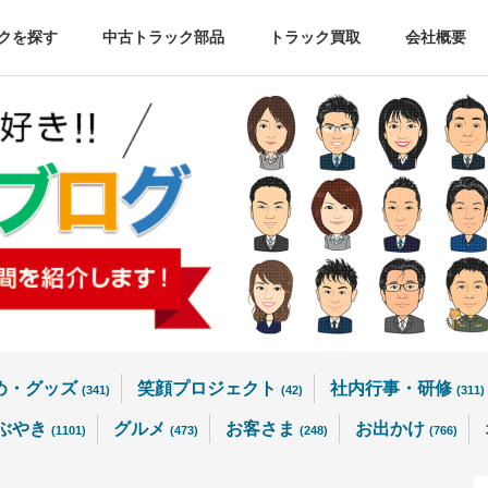
クを探す
中古トラック部品
トラック買取
会社概要
め・グッズ
笑顔プロジェクト
社内行事・研修
(341)
(42)
(311)
ぶやき
グルメ
お客さま
お出かけ
(1101)
(473)
(248)
(766)