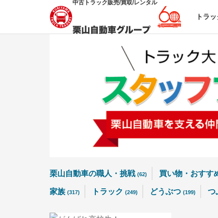
中古トラック販売/買取/レンタル
トラッ
栗山自動車の職人・挑戦
買い物・おすす
(62)
家族
トラック
どうぶつ
つ
(317)
(249)
(199)