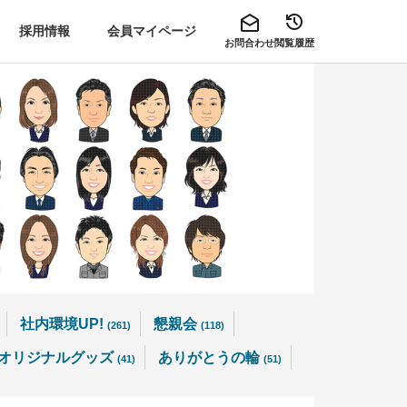
採用情報
会員マイページ
お問合わせ
閲覧履歴
社内環境UP!
懇親会
(261)
(118)
オリジナルグッズ
ありがとうの輪
(41)
(51)