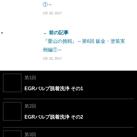
①～
3月 28, 2017
← 前の記事
『栗山の挑戦』～第6回 鈑金・塗装実
例編①～
3月 15, 2017
第1回
EGRバルブ脱着洗浄 その1
第2回
EGRバルブ脱着洗浄 その2
第3回