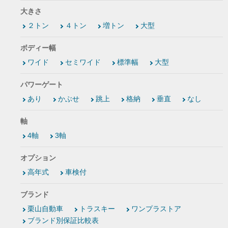
大きさ
２トン
４トン
増トン
大型
ボディー幅
ワイド
セミワイド
標準幅
大型
パワーゲート
あり
かぶせ
跳上
格納
垂直
なし
軸
4軸
3軸
オプション
高年式
車検付
ブランド
栗山自動車
トラスキー
ワンプラストア
ブランド別保証比較表