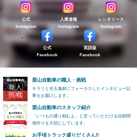
公式
入庫速報
レンタリース
Instagram
Instagram
Instagram
公式
英語版
Facebook
Facebook
栗山自動車の職人・挑戦
キラリと光る逸材にフォーカスしたインタビュー記
事をお届けします。
栗山自動車のスタッフ紹介
「いつもの通り頼むよ」と言っていただける信頼関
係作りを大切にしています。
お手頃トラック盛りだくさん!!