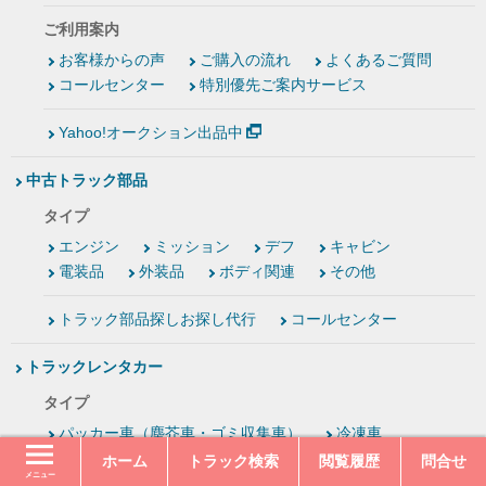
ご利用案内
お客様からの声
ご購入の流れ
よくあるご質問
コールセンター
特別優先ご案内サービス
Yahoo!オークション出品中
中古トラック部品
タイプ
エンジン
ミッション
デフ
キャビン
電装品
外装品
ボディ関連
その他
トラック部品探しお探し代行
コールセンター
トラックレンタカー
タイプ
パッカー車（塵芥車・ゴミ収集車）
冷凍車
ウイング
バン
軽バン
トレーラーヘッド
ホーム
トラック検索
閲覧履歴
問合せ
メニュー
トレーラー
平ボディー
アームロール
その他