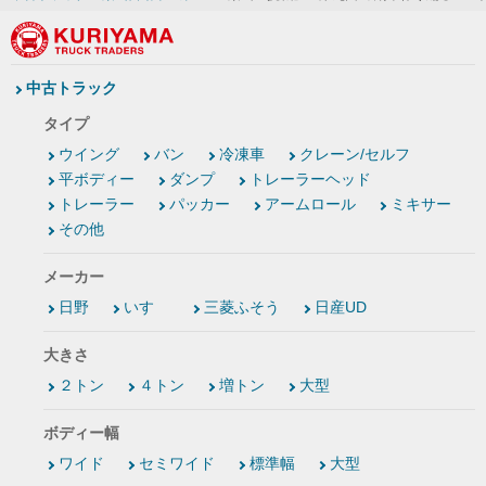
中古トラック
タイプ
ウイング
バン
冷凍車
クレーン/セルフ
平ボディー
ダンプ
トレーラーヘッド
トレーラー
パッカー
アームロール
ミキサー
その他
メーカー
日野
いすゞ
三菱ふそう
日産UD
大きさ
２トン
４トン
増トン
大型
ボディー幅
ワイド
セミワイド
標準幅
大型