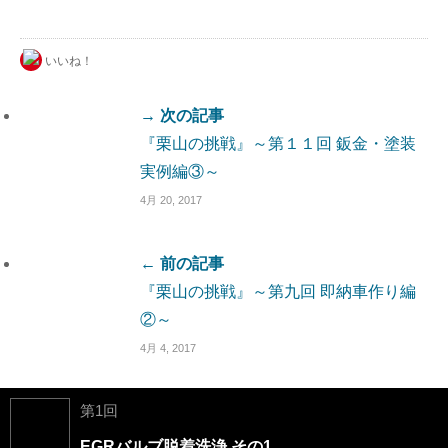
いいね！
→ 次の記事
『栗山の挑戦』～第１１回 鈑金・塗装
実例編③～
4月 20, 2017
← 前の記事
『栗山の挑戦』～第九回 即納車作り編
②～
4月 4, 2017
第1回
EGRバルブ脱着洗浄 その1