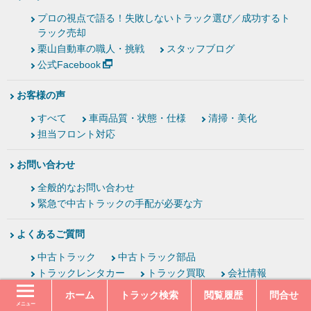
プロの視点で語る！失敗しないトラック選び／成功するト
ラック売却
栗山自動車の職人・挑戦
スタッフブログ
公式Facebook
お客様の声
すべて
車両品質・状態・仕様
清掃・美化
担当フロント対応
お問い合わせ
全般的なお問い合わせ
緊急で中古トラックの手配が必要な方
よくあるご質問
中古トラック
中古トラック部品
トラックレンタカー
トラック買取
会社情報
ホーム
トラック検索
閲覧履歴
問合せ
会社概要
メニュー