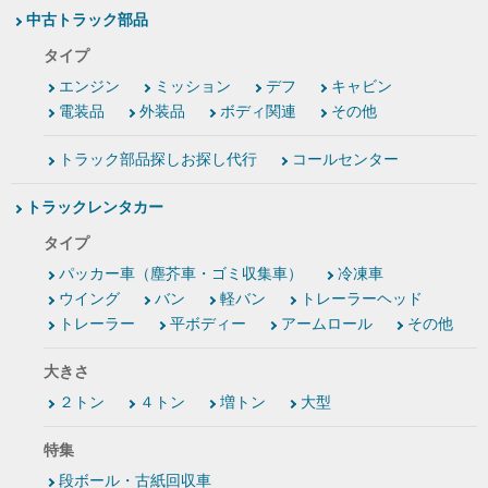
中古トラック部品
タイプ
エンジン
ミッション
デフ
キャビン
電装品
外装品
ボディ関連
その他
トラック部品探しお探し代行
コールセンター
トラックレンタカー
タイプ
パッカー車（塵芥車・ゴミ収集車）
冷凍車
ウイング
バン
軽バン
トレーラーヘッド
トレーラー
平ボディー
アームロール
その他
大きさ
２トン
４トン
増トン
大型
特集
段ボール・古紙回収車