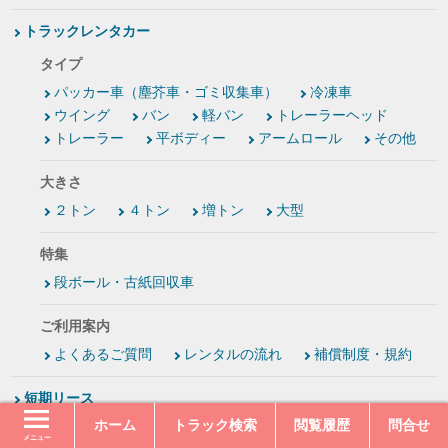
トラックレンタカー
タイプ
パッカー車（塵芥車・ゴミ収集車）
冷凍車
ウイング
バン
軽バン
トレーラーヘッド
トレーラー
平ボディー
アームロール
その他
大きさ
２トン
４トン
増トン
大型
特集
段ボール・古紙回収車
ご利用案内
よくあるご質問
レンタルの流れ
補償制度・規約
短期リース
ホーム
トラック検索
閲覧履歴
問合せ
ご利用案内
メニュー