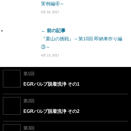
実例編④～
5月 10, 2017
← 前の記事
『栗山の挑戦』～第10回 即納車作り編
③～
4月 13, 2017
第1回
EGRバルブ脱着洗浄 その1
第2回
EGRバルブ脱着洗浄 その2
第3回