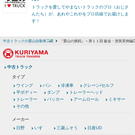
トラックを愛してやまないトラックのプロ（おじさ
んたち）が、あれやこれやをプロ目線でお届けしま
す！
中古トラックの栗山自動車工業
『栗山の挑戦』～第１１回 鈑金・塗装実例編③
中古トラック
タイプ
ウイング
バン
冷凍車
クレーン/セルフ
平ボディー
ダンプ
トレーラーヘッド
トレーラー
パッカー
アームロール
ミキサー
その他
メーカー
日野
いすゞ
三菱ふそう
日産UD