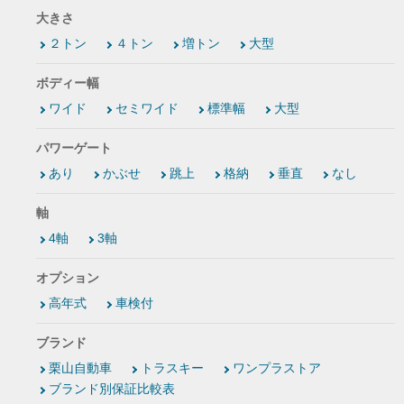
大きさ
２トン
４トン
増トン
大型
ボディー幅
ワイド
セミワイド
標準幅
大型
パワーゲート
あり
かぶせ
跳上
格納
垂直
なし
軸
4軸
3軸
オプション
高年式
車検付
ブランド
栗山自動車
トラスキー
ワンプラストア
ブランド別保証比較表