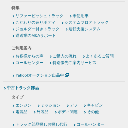
特集
リファービッシュトラック
未使用車
こだわりの造りボディ
システムフロアトラック
ジョルダー付きトラック
運転支援システム
運送業のM&Aサポート
ご利用案内
お客様からの声
ご購入の流れ
よくあるご質問
コールセンター
特別優先ご案内サービス
Yahoo!オークション出品中
中古トラック部品
タイプ
エンジン
ミッション
デフ
キャビン
電装品
外装品
ボディ関連
その他
トラック部品探しお探し代行
コールセンター